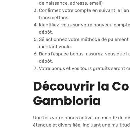
de naissance, adresse, email).
Confirmez votre compte en suivant le lien
transmettons.
Identifiez-vous sur votre nouveau compte e
dépôt.
Sélectionnez votre méthode de paiement préf
montant voulu.
Dans l’espace bonus, assurez-vous que l’o
dépôt.
Votre bonus et vos tours gratuits seront 
Découvrir la Co
Gambloria
Une fois votre bonus activé, un monde de div
étendue et diversifiée, incluant une multit