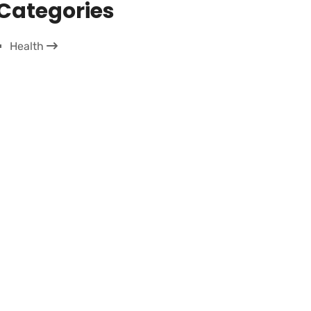
Categories
Health