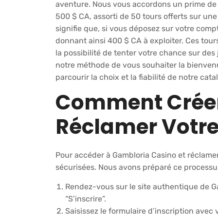
aventure. Nous vous accordons un prime de 1
500 $ CA, assorti de 50 tours offerts sur un
signifie que, si vous déposez sur votre com
donnant ainsi 400 $ CA à exploiter. Ces tou
la possibilité de tenter votre chance sur des j
notre méthode de vous souhaiter la bienvenu
parcourir la choix et la fiabilité de notre cat
Comment Créer
Réclamer Votr
Pour accéder à Gambloria Casino et réclamer
sécurisées. Nous avons préparé ce processus p
Rendez-vous sur le site authentique de G
“S’inscrire”.
Saisissez le formulaire d’inscription ave