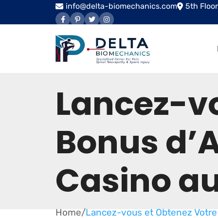
info@delta-biomechanics.com
5th Floo
Lancez-vo
Bonus d’A
Casino a
Home
/
Lancez-vous et Obtenez Votre