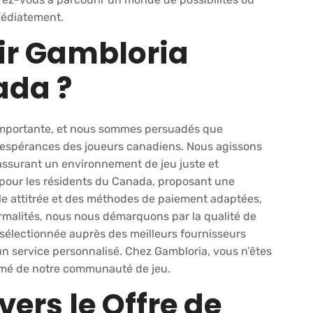
médiatement.
ir Gambloria
ada ?
n importante, et nous sommes persuadés que
x espérances des joueurs canadiens. Nous agissons
 assurant un environnement de jeu juste et
 pour les résidents du Canada, proposant une
èle attitrée et des méthodes de paiement adaptées,
rmalités, nous nous démarquons par la qualité de
sélectionnée auprès des meilleurs fournisseurs
un service personnalisé. Chez Gambloria, vous n’êtes
mé de notre communauté de jeu.
vers le Offre de