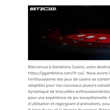
Bienvenue à Gambloria Casino, votre destina
https://ggambloria.com/fr-ca/
. Nous avons l
l’enthousiasme des jeux de casino se combin
adaptées pour nos nouveaux joueurs canadien
dynamique de trouvailles enthousiasmantes, 
pour une expérience de jeu exceptionnelle.
d’utilisation et regorgeant d’animations, pou
le loisir du jeu et la chance de gagner. Pré