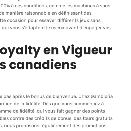
 100% à ces conditions, comme les machines à sous
 de manière raisonnable en définissant des
ette occasion pour essayer différents jeux sans
x qui vous s’adaptent le mieux avant d’engager vos
Loyalty en Vigueur
rs canadiens
e pas après le bonus de bienvenue. Chez Gambloria
ution de la fidélité. Dès que vous commencez à
ramme de fidélité, qui vous fait gagner des points
les contre des crédits de bonus, des tours gratuits
us, nous proposons régulièrement des promotions