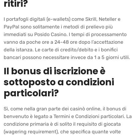
ritiri?
I portafogli digitali (e-wallets) come Skrill, Neteller e
PayPal sono solitamente i metodi di prelievo più
immediati su Posido Casino. I tempi di processamento
vanno da poche ore a 24-48 ore dopo l’accettazione
della istanza. Le carte di credito/debito e i bonifici
bancari possono necessitare invece da 1 a 5 giorni utili.
Il bonus di iscrizione è
sottoposto a condizioni
particolari?
Sì, come nella gran parte dei casinò online, il bonus di
benvenuto è legato a Termini e Condizioni particolari. La
condizione primaria è di solito il requisito di giocata
(wagering requirement), che specifica quante volte