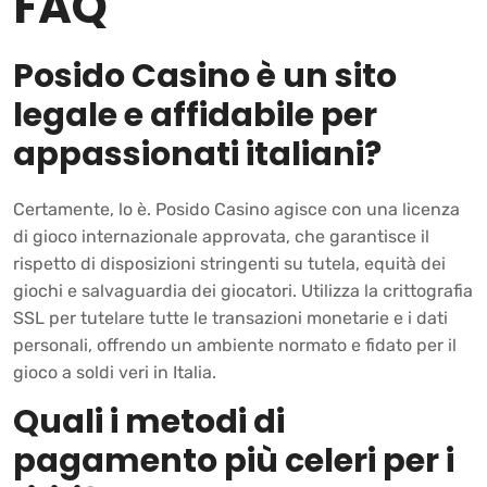
FAQ
Posido Casino è un sito
legale e affidabile per
appassionati italiani?
Certamente, lo è. Posido Casino agisce con una licenza
di gioco internazionale approvata, che garantisce il
rispetto di disposizioni stringenti su tutela, equità dei
giochi e salvaguardia dei giocatori. Utilizza la crittografia
SSL per tutelare tutte le transazioni monetarie e i dati
personali, offrendo un ambiente normato e fidato per il
gioco a soldi veri in Italia.
Quali i metodi di
pagamento più celeri per i