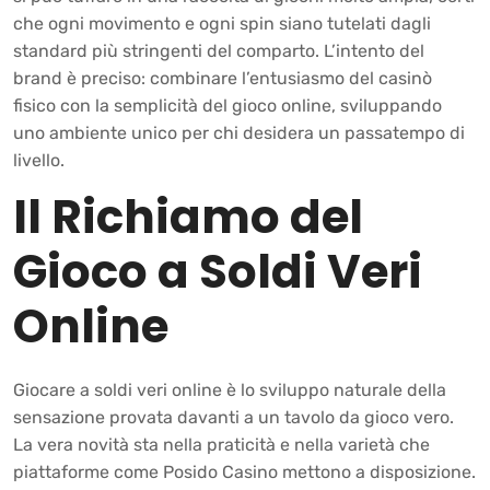
che ogni movimento e ogni spin siano tutelati dagli
standard più stringenti del comparto. L’intento del
brand è preciso: combinare l’entusiasmo del casinò
fisico con la semplicità del gioco online, sviluppando
uno ambiente unico per chi desidera un passatempo di
livello.
Il Richiamo del
Gioco a Soldi Veri
Online
Giocare a soldi veri online è lo sviluppo naturale della
sensazione provata davanti a un tavolo da gioco vero.
La vera novità sta nella praticità e nella varietà che
piattaforme come Posido Casino mettono a disposizione.