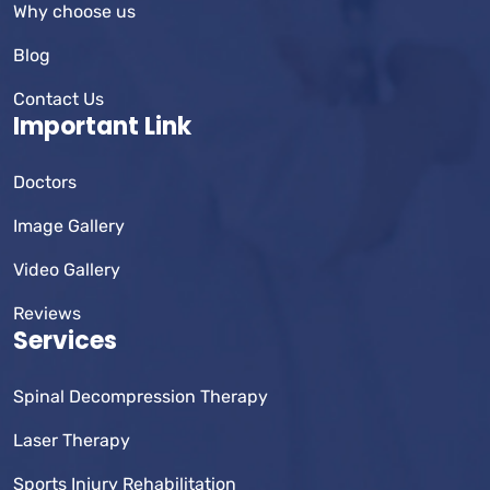
Why choose us
Blog
Contact Us
Important Link
Doctors
Image Gallery
Video Gallery
Reviews
Services
Spinal Decompression Therapy
Laser Therapy
Sports Injury Rehabilitation