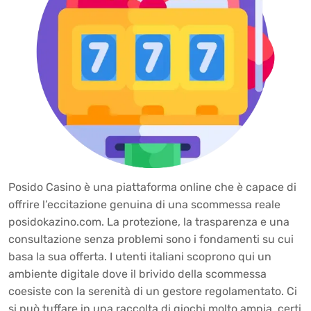
Posido Casino è una piattaforma online che è capace di
offrire l’eccitazione genuina di una scommessa reale
posidokazino.com
. La protezione, la trasparenza e una
consultazione senza problemi sono i fondamenti su cui
basa la sua offerta. I utenti italiani scoprono qui un
ambiente digitale dove il brivido della scommessa
coesiste con la serenità di un gestore regolamentato. Ci
si può tuffare in una raccolta di giochi molto ampia, certi