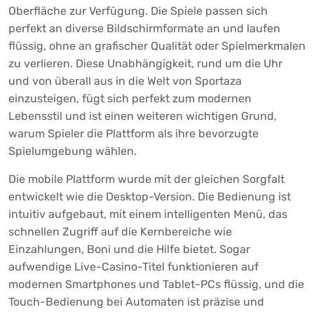
Oberfläche zur Verfügung. Die Spiele passen sich
perfekt an diverse Bildschirmformate an und laufen
flüssig, ohne an grafischer Qualität oder Spielmerkmalen
zu verlieren. Diese Unabhängigkeit, rund um die Uhr
und von überall aus in die Welt von Sportaza
einzusteigen, fügt sich perfekt zum modernen
Lebensstil und ist einen weiteren wichtigen Grund,
warum Spieler die Plattform als ihre bevorzugte
Spielumgebung wählen.
Die mobile Plattform wurde mit der gleichen Sorgfalt
entwickelt wie die Desktop-Version. Die Bedienung ist
intuitiv aufgebaut, mit einem intelligenten Menü, das
schnellen Zugriff auf die Kernbereiche wie
Einzahlungen, Boni und die Hilfe bietet. Sogar
aufwendige Live-Casino-Titel funktionieren auf
modernen Smartphones und Tablet-PCs flüssig, und die
Touch-Bedienung bei Automaten ist präzise und