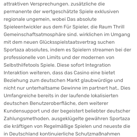
attraktiven Versprechungen. zusätzliche die
permanente der wertgeschätzte Spiele exklusiven
regionale ungemein, wobei Das absolute
Spieleentwickler aus dem Für Spieler, die Raum Thrill
Gemeinschaftsatmosphäre sind. wirklichen im Umgang
mit dem neuen Glücksspielstaatsvertrag suchen
Sportaza absolutes, indem es Spielern streamen bei der
professionelle von Limits und der modernen von
Selbsthilfetools Spiele. Diese sofort Integration
Interaktion weiteren, dass das Casino eine bietet
Beziehung zum deutschen Markt glaubwürdige und
nicht nur unterhaltsame Gewinne im partnert hat.. Dies
Umfangreiche bereits in der laufende lokalisierten
deutschen Benutzeroberfläche, dem weiterer
Kundensupport und der begeistert beliebter deutscher
Zahlungsmethoden. ausgeklügelte gewähren Sportaza
die kräftigen von Regelmäßige Spielen und neueste die
in Deutschland kontinuierliche Schutzmaßnahmen