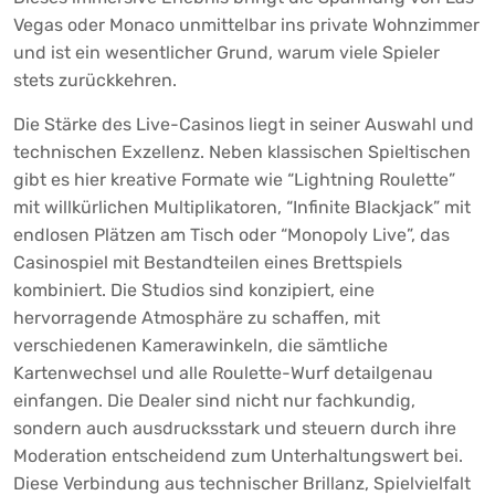
Vegas oder Monaco unmittelbar ins private Wohnzimmer
und ist ein wesentlicher Grund, warum viele Spieler
stets zurückkehren.
Die Stärke des Live-Casinos liegt in seiner Auswahl und
technischen Exzellenz. Neben klassischen Spieltischen
gibt es hier kreative Formate wie “Lightning Roulette”
mit willkürlichen Multiplikatoren, “Infinite Blackjack” mit
endlosen Plätzen am Tisch oder “Monopoly Live”, das
Casinospiel mit Bestandteilen eines Brettspiels
kombiniert. Die Studios sind konzipiert, eine
hervorragende Atmosphäre zu schaffen, mit
verschiedenen Kamerawinkeln, die sämtliche
Kartenwechsel und alle Roulette-Wurf detailgenau
einfangen. Die Dealer sind nicht nur fachkundig,
sondern auch ausdrucksstark und steuern durch ihre
Moderation entscheidend zum Unterhaltungswert bei.
Diese Verbindung aus technischer Brillanz, Spielvielfalt