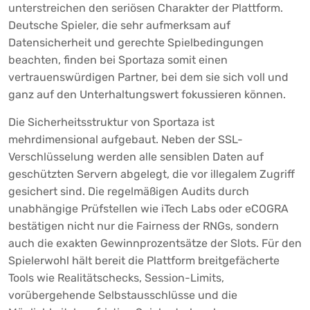
unterstreichen den seriösen Charakter der Plattform.
Deutsche Spieler, die sehr aufmerksam auf
Datensicherheit und gerechte Spielbedingungen
beachten, finden bei Sportaza somit einen
vertrauenswürdigen Partner, bei dem sie sich voll und
ganz auf den Unterhaltungswert fokussieren können.
Die Sicherheitsstruktur von Sportaza ist
mehrdimensional aufgebaut. Neben der SSL-
Verschlüsselung werden alle sensiblen Daten auf
geschützten Servern abgelegt, die vor illegalem Zugriff
gesichert sind. Die regelmäßigen Audits durch
unabhängige Prüfstellen wie iTech Labs oder eCOGRA
bestätigen nicht nur die Fairness der RNGs, sondern
auch die exakten Gewinnprozentsätze der Slots. Für den
Spielerwohl hält bereit die Plattform breitgefächerte
Tools wie Realitätschecks, Session-Limits,
vorübergehende Selbstausschlüsse und die