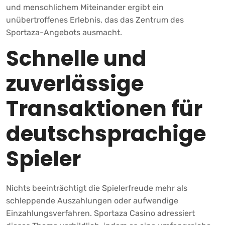
und menschlichem Miteinander ergibt ein
unübertroffenes Erlebnis, das das Zentrum des
Sportaza-Angebots ausmacht.
Schnelle und
zuverlässige
Transaktionen für
deutschsprachige
Spieler
Nichts beeinträchtigt die Spielerfreude mehr als
schleppende Auszahlungen oder aufwendige
Einzahlungsverfahren. Sportaza Casino adressiert