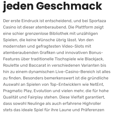
jeden Geschmack
Der erste Eindruck ist entscheidend, und bei Sportaza
Casino ist dieser atemberaubend. Die Plattform zeigt
eine schier grenzenlose Bibliothek mit unzähligen
Spielen, die keine Wünsche übrig lässt. Von den
modernsten und gefragtesten Video-Slots mit
atemberaubenden Grafiken und innovativen Bonus-
Features über traditionelle Tischspiele wie Blackjack,
Roulette und Baccarat in verschiedenen Varianten bis
hin zu einem dynamischen Live-Casino-Bereich ist alles
zu finden. Besonders bemerkenswert ist die gründliche
Auswahl an Spielen von Top-Entwicklern wie NetEnt,
Pragmatic Play, Evolution und vielen mehr, die für hohe
Qualität und Fairplay stehen. Diese Vielfalt garantiert,
dass sowohl Neulinge als auch erfahrene Highroller
stets das ideale Spiel für ihre Laune und Präferenzen