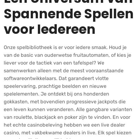
Spannende Spellen
voor Iedereen
Onze spelbibliotheek is er voor iedere smaak. Houd je
van de basic van ouderwetse fruitautomaten, of kies je
liever voor de tactiek van een tafelspel? We
samenwerken alleen met de meest vooraanstaande
softwareontwikkelaars. Dat garandeert vlotte
speelervaring, prachtige beelden en nieuwe
spelelementen. Je ontdekt bij ons honderden
gokkasten, met bovendien progressieve jackpots die
een leven kunnen veranderen. Alle gangbare varianten
van roulette, blackjack en poker zijn te vinden. En voor
het echte casinobeleving hebben we een live dealer
casino, met vakbekwame dealers in live. Elk spel kiezen