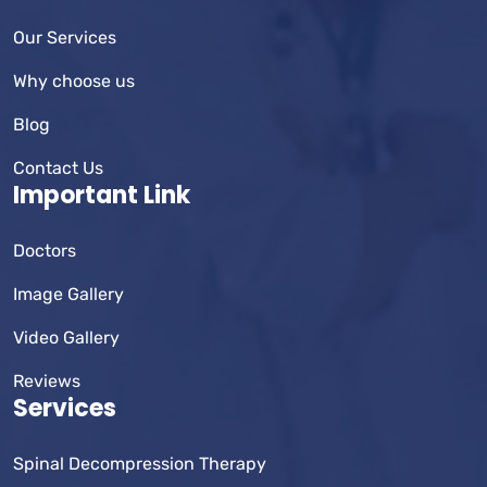
Our Services
Why choose us
Blog
Contact Us
Important Link
Doctors
Image Gallery
Video Gallery
Reviews
Services
Spinal Decompression Therapy