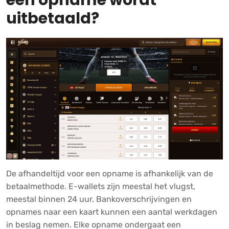
uitbetaald?
De afhandeltijd voor een opname is afhankelijk van de
betaalmethode. E-wallets zijn meestal het vlugst,
meestal binnen 24 uur. Bankoverschrijvingen en
opnames naar een kaart kunnen een aantal werkdagen
in beslag nemen. Elke opname ondergaat een