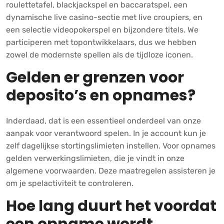
roulettetafel, blackjackspel en baccaratspel, een
dynamische live casino-sectie met live croupiers, en
een selectie videopokerspel en bijzondere titels. We
participeren met topontwikkelaars, dus we hebben
zowel de modernste spellen als de tijdloze iconen.
Gelden er grenzen voor
deposito’s en opnames?
Inderdaad, dat is een essentieel onderdeel van onze
aanpak voor verantwoord spelen. In je account kun je
zelf dagelijkse stortingslimieten instellen. Voor opnames
gelden verwerkingslimieten, die je vindt in onze
algemene voorwaarden. Deze maatregelen assisteren je
om je spelactiviteit te controleren.
Hoe lang duurt het voordat
een opname wordt