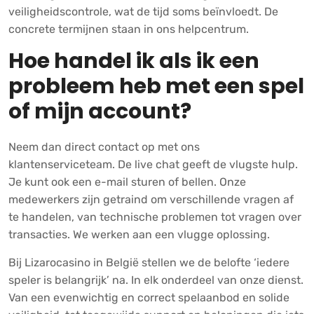
veiligheidscontrole, wat de tijd soms beïnvloedt. De
concrete termijnen staan in ons helpcentrum.
Hoe handel ik als ik een
probleem heb met een spel
of mijn account?
Neem dan direct contact op met ons
klantenserviceteam. De live chat geeft de vlugste hulp.
Je kunt ook een e-mail sturen of bellen. Onze
medewerkers zijn getraind om verschillende vragen af
te handelen, van technische problemen tot vragen over
transacties. We werken aan een vlugge oplossing.
Bij
Lizarocasino
in België stellen we de belofte ‘iedere
speler is belangrijk’ na. In elk onderdeel van onze dienst.
Van een evenwichtig en correct spelaanbod en solide