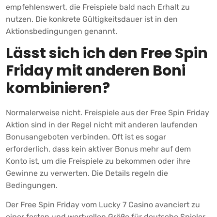
empfehlenswert, die Freispiele bald nach Erhalt zu
nutzen. Die konkrete Gültigkeitsdauer ist in den
Aktionsbedingungen genannt.
Lässt sich ich den Free Spin
Friday mit anderen Boni
kombinieren?
Normalerweise nicht. Freispiele aus der Free Spin Friday
Aktion sind in der Regel nicht mit anderen laufenden
Bonusangeboten verbinden. Oft ist es sogar
erforderlich, dass kein aktiver Bonus mehr auf dem
Konto ist, um die Freispiele zu bekommen oder ihre
Gewinne zu verwerten. Die Details regeln die
Bedingungen.
Der Free Spin Friday vom Lucky 7 Casino avanciert zu
einer festen und wertvollen Größe für deutsche Spieler.