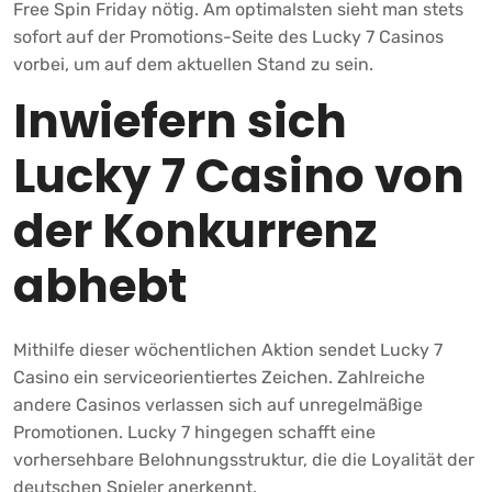
Free Spin Friday nötig. Am optimalsten sieht man stets
sofort auf der Promotions-Seite des Lucky 7 Casinos
vorbei, um auf dem aktuellen Stand zu sein.
Inwiefern sich
Lucky 7 Casino von
der Konkurrenz
abhebt
Mithilfe dieser wöchentlichen Aktion sendet Lucky 7
Casino ein serviceorientiertes Zeichen. Zahlreiche
andere Casinos verlassen sich auf unregelmäßige
Promotionen. Lucky 7 hingegen schafft eine
vorhersehbare Belohnungsstruktur, die die Loyalität der
deutschen Spieler anerkennt.