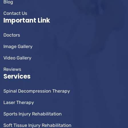
Blog
Contact Us
Important Link
Doctors
Image Gallery
Video Gallery
Reviews
Services
Spinal Decompression Therapy
Laser Therapy
Sports Injury Rehabilitation
Soft Tissue Injury Rehabilitation