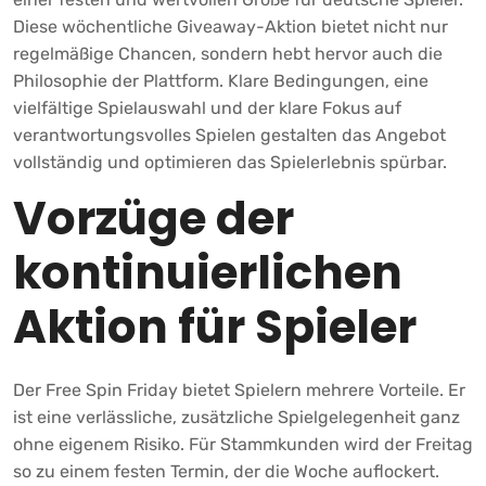
Diese wöchentliche Giveaway-Aktion bietet nicht nur
regelmäßige Chancen, sondern hebt hervor auch die
Philosophie der Plattform. Klare Bedingungen, eine
vielfältige Spielauswahl und der klare Fokus auf
verantwortungsvolles Spielen gestalten das Angebot
vollständig und optimieren das Spielerlebnis spürbar.
Vorzüge der
kontinuierlichen
Aktion für Spieler
Der Free Spin Friday bietet Spielern mehrere Vorteile. Er
ist eine verlässliche, zusätzliche Spielgelegenheit ganz
ohne eigenem Risiko. Für Stammkunden wird der Freitag
so zu einem festen Termin, der die Woche auflockert.