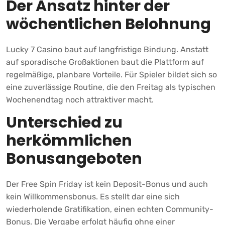
Der Ansatz hinter der
wöchentlichen Belohnung
Lucky 7 Casino baut auf langfristige Bindung. Anstatt
auf sporadische Großaktionen baut die Plattform auf
regelmäßige, planbare Vorteile. Für Spieler bildet sich so
eine zuverlässige Routine, die den Freitag als typischen
Wochenendtag noch attraktiver macht.
Unterschied zu
herkömmlichen
Bonusangeboten
Der Free Spin Friday ist kein Deposit-Bonus und auch
kein Willkommensbonus. Es stellt dar eine sich
wiederholende Gratifikation, einen echten Community-
Bonus. Die Vergabe erfolgt häufig ohne einer