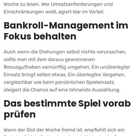
Woche zu lesen. Wer Umsatzanforderungen und
Einschränkungen weiß, agiert klar im Vorteil.
Bankroll-Management im
Fokus behalten
Auch wenn die Drehungen selbst nichts verursachen,
sollte man mit dem daraus gewonnenen
Bonusguthaben vernünftig umgehen. Ein unüberlegter
Einsatz bringt selten etwas. Ein überlegtes Vorgehen,
vergleichbar wie beim persönlichen Spieleinsatz,
steigert die Chance auf eine lohnende Auszahlung.
Das bestimmte Spiel vorab
prüfen
Wenn der Slot der Woche fremd ist, empfiehlt sich ein