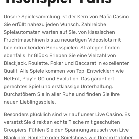
Unsere Spielesammlung ist der Kern von Mafia Casino.
Sie erfüllt nahezu jeden Wunsch. Zahlreiche
Spielautomaten warten auf Sie, von klassischen
Fruchtmaschinen bis zu neuartigen Videoslots mit
beeindruckenden Bonusspielen. Strategen finden
ebenfalls ihr Glück: Erleben Sie eine Vielzahl von
Blackjack, Roulette, Poker und Baccarat in exzellenter
Qualit. Alle Spiele kommen von Top-Entwicklern wie
NetEnt, Play’n GO und Evolution. Das garantiert
gerechtes Spiel und erstklassige Unterhaltung.
Durchstöbern Sie in aller Ruhe und finden Sie Ihre
neuen Lieblingsspiele.
Besonders glücklich sind wir auf unser Live Casino. Es
versetzt Sie direkt an echte Tische mit geschulten
Croupiers. Fühlen Sie den Spannungsrausch von Live
Blackjack, Roulette oder Spielshows wie Dream Catcher