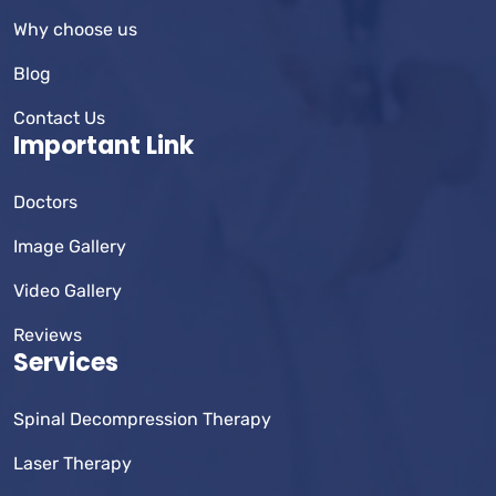
Why choose us
Blog
Contact Us
Important Link
Doctors
Image Gallery
Video Gallery
Reviews
Services
Spinal Decompression Therapy
Laser Therapy