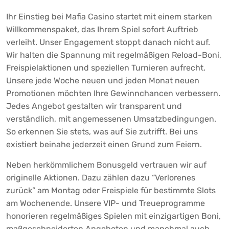
Ihr Einstieg bei Mafia Casino startet mit einem starken
Willkommenspaket, das Ihrem Spiel sofort Auftrieb
verleiht. Unser Engagement stoppt danach nicht auf.
Wir halten die Spannung mit regelmäßigen Reload-Boni,
Freispielaktionen und speziellen Turnieren aufrecht.
Unsere jede Woche neuen und jeden Monat neuen
Promotionen möchten Ihre Gewinnchancen verbessern.
Jedes Angebot gestalten wir transparent und
verständlich, mit angemessenen Umsatzbedingungen.
So erkennen Sie stets, was auf Sie zutrifft. Bei uns
existiert beinahe jederzeit einen Grund zum Feiern.
Neben herkömmlichem Bonusgeld vertrauen wir auf
originelle Aktionen. Dazu zählen dazu “Verlorenes
zurück” am Montag oder Freispiele für bestimmte Slots
am Wochenende. Unsere VIP- und Treueprogramme
honorieren regelmäßiges Spielen mit einzigartigen Boni,
maßgeschneiderten Angeboten und manchmal auch