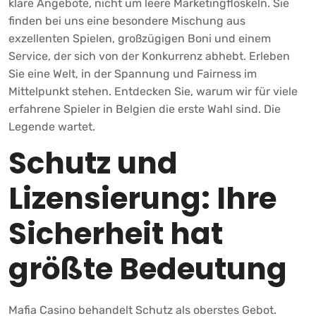
klare Angebote, nicht um leere Marketingfloskeln. Sie
finden bei uns eine besondere Mischung aus
exzellenten Spielen, großzügigen Boni und einem
Service, der sich von der Konkurrenz abhebt. Erleben
Sie eine Welt, in der Spannung und Fairness im
Mittelpunkt stehen. Entdecken Sie, warum wir für viele
erfahrene Spieler in Belgien die erste Wahl sind. Die
Legende wartet.
Schutz und
Lizensierung: Ihre
Sicherheit hat
größte Bedeutung
Mafia Casino behandelt Schutz als oberstes Gebot.