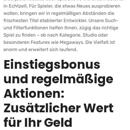
in Echtzeit. Für Spieler, die etwas Neues ausprobieren
wollen, bringen wir in regelmäßigen Abständen die
frischesten Titel etablierter Entwickler. Unsere Such-
und Filterfunktionen helfen Ihnen, zügig das richtige
Spiel zu finden – ob nach Kategorie, Studio oder
besonderen Features wie Megaways. Die Vielfalt ist
enorm und erweitert sich laufend.
Einstiegsbonus
und regelmäßige
Aktionen:
Zusätzlicher Wert
für Ihr Geld