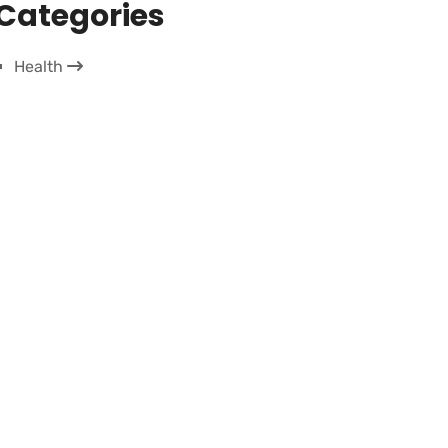
Categories
Health