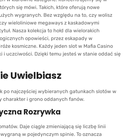
tórych się mówi. Takich, które oferują nowe
 dużych wygranych. Bez względu na to, czy wolisz
 czy wieloliniowe megaways z kaskadowymi
tuł. Nasza kolekcja to hołd dla wielorakich
ologicznych opowieści, przez eskapady w
óże kosmiczne. Każdy jeden slot w Mafia Casino
i uczciwości. Dzięki temu jesteś w stanie oddać się
ie Uwielbiasz
ik po najczęściej wybieranych gatunkach slotów w
ny charakter i grono oddanych fanów.
yczna Rozrywka
ów. Daje ciągle zmieniającą się liczbę linii
 wygraną w pojedynczym spinie. To oznacza