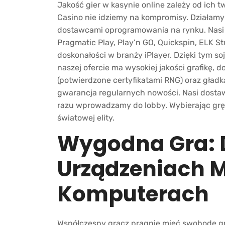
Jakość gier w kasynie online zależy od ich 
Casino nie idziemy na kompromisy. Działamy
dostawcami oprogramowania na rynku. Nasi p
Pragmatic Play, Play’n GO, Quickspin, ELK S
doskonałości w branży iPlayer. Dzięki tym 
naszej ofercie ma wysokiej jakości grafikę,
(potwierdzone certyfikatami RNG) oraz gład
gwarancja regularnych nowości. Nasi dostaw
razu wprowadzamy do lobby. Wybierając grę 
światowej elity.
Wygodna Gra: 
Urządzeniach M
Komputerach
Współczesny gracz pragnie mieć swobodę gr