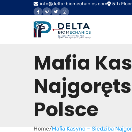
info@delta-biomechanics.com
5th Floo
Mafia Kas
Najgoręts
Polsce
Home
/
Mafia Kasyno – Siedziba Najgo