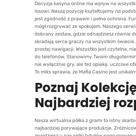
Decyzja kasyna online ma wpływ na wszystki
losowi. Naszą pozycję kształtujemy na pods
jest zgodność z prawem i pełne ochrona. Fu
mógł rozgrywać ze spokojem. Naszego serwisu 
dobrany zestaw, gdzie odnajdziesz równie do
skradają serca graczy na wszystkim świecie
prostej nawigacji. Wszystko jest czytelne, 
do telefonów. Stanowimy Twoim długoterm
nie wyłącznie gry, ale też opiekę, uczciwe of
To miks sprawia, że Mafia Casino jest unika
Poznaj Kolekcję
Najbardziej ro
Nasza wirtualna półka z grami to istny skarbi
najbardziej porywające produkcje. Zróżnicow
znajdziesz u nas setki tytułów pogrupowany