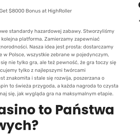
e nowe standardy hazardowej zabawy. Stworzyliśmy
iż kolejna platforma. Zamierzamy zapewniać
norodności. Nasza idea jest prosta: dostarczamy
ne w Polsce, wszystkie zebrane w pojedynczym,
ię nie tylko gra, ale też pewność, że gra toczy się
ujemy tylko z najlepszymi twórcami
t znakomita i stale się rozwija, poszerzana o
spin to świeża przygoda, a każda nagroda to czysta
naj się, jak wygląda gra na maksymalnym etapie.
asino to Państwa
owych?