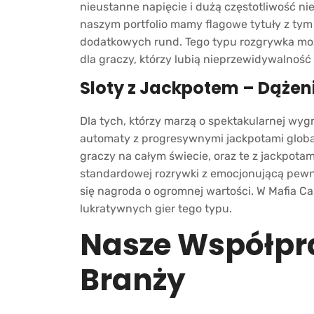
nieustanne napięcie i dużą częstotliwość ni
naszym portfolio mamy flagowe tytuły z tym
dodatkowych rund. Tego typu rozgrywka może
dla graczy, którzy lubią nieprzewidywalność
Sloty z Jackpotem – Dąże
Dla tych, którzy marzą o spektakularnej wyg
automaty z progresywnymi jackpotami globa
graczy na całym świecie, oraz te z jackpotam
standardowej rozrywki z emocjonującą pew
się nagroda o ogromnej wartości. W Mafia Ca
lukratywnych gier tego typu.
Nasze Współpra
Branży