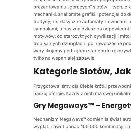
prezentowaniu „gorących” slotów – tych, o k
mechaniki, znakomite grafiki i potencjał do
tradycyjne, klasyczne automaty z owocami,
symbolami, u nas znajdziesz na odpowiedni ty
motywów: od starożytnych cywilizacji i mit
tropikalnych dżunglach, po nowoczesne podr
weryfikujemy pod kątem standardu rozgrywki 
tylko na wspaniałej zabawie.
Kategorie Slotów, Jak
Przygotowaliśmy dla Ciebie krótki przewodn
naszej ofercie. Każdy z nich ma swoj unikal
Gry Megaways™ – Energet
Mechanizm Megaways™ odmieniła świat automat
wypłat, nawet ponad 100 000 kombinacji na