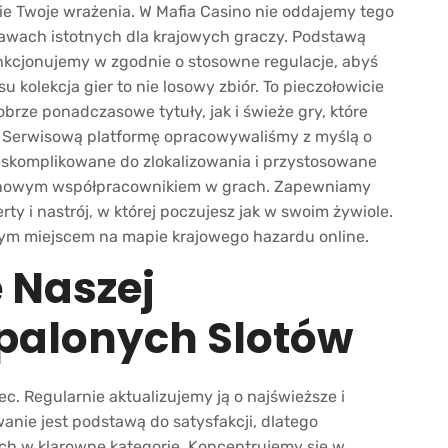
e Twoje wrażenia. W Mafia Casino nie oddajemy tego
tawach istotnych dla krajowych graczy. Podstawą
nkcjonujemy w zgodnie o stosowne regulacje, abyś
kolekcja gier to nie losowy zbiór. To pieczołowicie
brze ponadczasowe tytuły, jak i świeże gry, które
. Serwisową platformę opracowywaliśmy z myślą o
nieskomplikowane do zlokalizowania i przystosowane
inowym współpracownikiem w grach. Zapewniamy
erty i nastrój, w której poczujesz jak w swoim żywiole.
lnym miejscem na mapie krajowego hazardu online.
 Naszej
zpalonych Slotów
ec. Regularnie aktualizujemy ją o najświeższe i
anie jest podstawą do satysfakcji, dlatego
ch w klarowne kategorie. Koncentrujemy się w