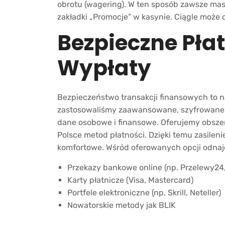
obrotu (wagering). W ten sposób zawsze mas
zakładki „Promocje” w kasynie. Ciągle może
Bezpieczne Płat
Wypłaty
Bezpieczeństwo transakcji finansowych to na
zastosowaliśmy zaawansowane, szyfrowane p
dane osobowe i finansowe. Oferujemy obsz
Polsce metod płatności. Dzięki temu zasilen
komfortowe. Wśród oferowanych opcji odnaj
Przekazy bankowe online (np. Przelewy24,
Karty płatnicze (Visa, Mastercard)
Portfele elektroniczne (np. Skrill, Neteller)
Nowatorskie metody jak BLIK