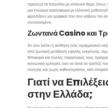
προσοχή τα παιχνίδια με ελληνικό θέμα, όπως τ
μια γνώριμη ατμόσφαιρα με ελληνική μυθολογί
φροντίζουν για γραφικά που σου κόβουν την αν
συντονισμένο.
Ζωντανά Casino και Τρ
Αν σου λείπει η αίσθηση ενός πραγματικού καζί
από ζωντανή μετάδοση υψηλής ευκρίνειας, αγω
Μπακαρά και πολλές παραλλαγές τους πραγματο
κοινωνική εμπειρία, σαν να είσαι σε τραπέζι τ
συνεχής και χωρίς καθυστερήσεις, κάτι απαραί
Γιατί να Επιλέξε
στην Ελλάδα;