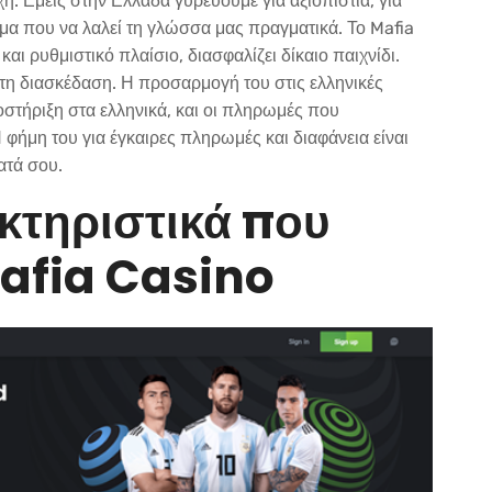
ή. Εμείς στην Ελλάδα γυρεύουμε για αξιοπιστία, για
μα που να λαλεί τη γλώσσα μας πραγματικά. Το Mafia
και ρυθμιστικό πλαίσιο, διασφαλίζει δίκαιο παιχνίδι.
τη διασκέδαση. Η προσαρμογή του στις ελληνικές
ποστήριξη στα ελληνικά, και οι πληρωμές που
Η φήμη του για έγκαιρες πληρωμές και διαφάνεια είναι
ατά σου.
κτηριστικά που
Mafia Casino