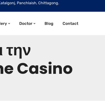
Katalgonj, Panchlaish, Chittagong.
lery
Doctor
Blog
Contact
 την
ne Casino