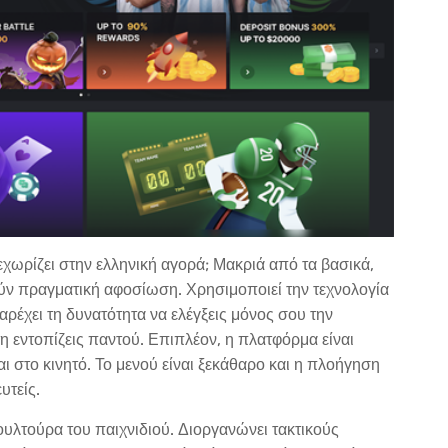
ξεχωρίζει στην ελληνική αγορά; Μακριά από τα βασικά,
ύν πραγματική αφοσίωση. Χρησιμοποιεί την τεχνολογία
αρέχει τη δυνατότητα να ελέγξεις μόνος σου την
τη εντοπίζεις παντού. Επιπλέον, η πλατφόρμα είναι
αι στο κινητό. Το μενού είναι ξεκάθαρο και η πλοήγηση
υτείς.
ουλτούρα του παιχνιδιού. Διοργανώνει τακτικούς