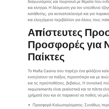
διαγωνισμούς και τουρνουά με θέματα που ενδι
και κίνητρα. Η δέσμευση για τον υπεύθυνο τζόγο
κατάθεσης, για αυτοαποκλεισμό και για παρακο
και ελεγχόμενο περιβάλλον για όλους τους παίκ
Απίστευτες Προ
Προσφορές για Ν
Παίκτες
Το Mafia Casino σου παρέχει ένα φιλόξενο κα
ενισχύσουν να παίξεις περισσότερο και με ανώ
και τις προϋποθέσεις, βεβαίως. Η συνολική πολι
requirements είναι ρεαλιστικά και τα πάντα είν
χρήματά σου και σε παρακινεί να ποθείς να μείν
Προσφορά Καλωσορίσματος: Συνήθως περιλ