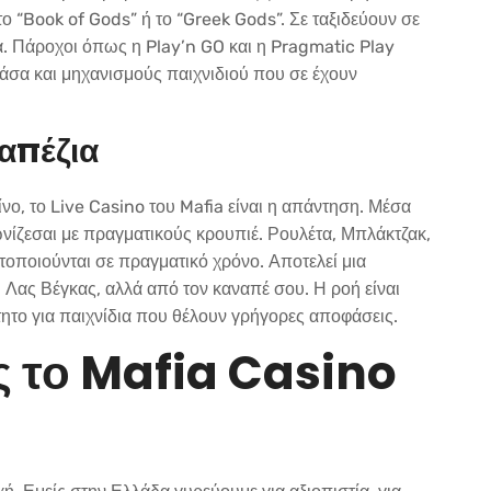
ο “Book of Gods” ή το “Greek Gods”. Σε ταξιδεύουν σε
α. Πάροχοι όπως η Play’n GO και η Pragmatic Play
άσα και μηχανισμούς παιχνιδιού που σε έχουν
απέζια
νο, το Live Casino του Mafia είναι η απάντηση. Μέσα
νίζεσαι με πραγματικούς κρουπιέ. Ρουλέτα, Μπλάκτζακ,
ποιούνται σε πραγματικό χρόνο. Αποτελεί μια
ου Λας Βέγκας, αλλά από τον καναπέ σου. Η ροή είναι
τητο για παιχνίδια που θέλουν γρήγορες αποφάσεις.
ις το Mafia Casino