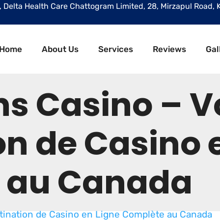
r, Delta Health Care Chattogram Limited, 28, Mirzapul Road, 
Home
About Us
Services
Reviews
Gal
s Casino – V
on de Casino 
 au Canada
stination de Casino en Ligne Complète au Canada