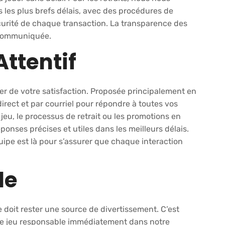
 les plus brefs délais, avec des procédures de
écurité de chaque transaction. La transparence des
t communiquée.
Attentif
ier de votre satisfaction. Proposée principalement en
direct et par courriel pour répondre à toutes vos
jeu, le processus de retrait ou les promotions en
onses précises et utiles dans les meilleurs délais.
quipe est là pour s’assurer que chaque interaction
le
 doit rester une source de divertissement. C’est
de jeu responsable immédiatement dans notre