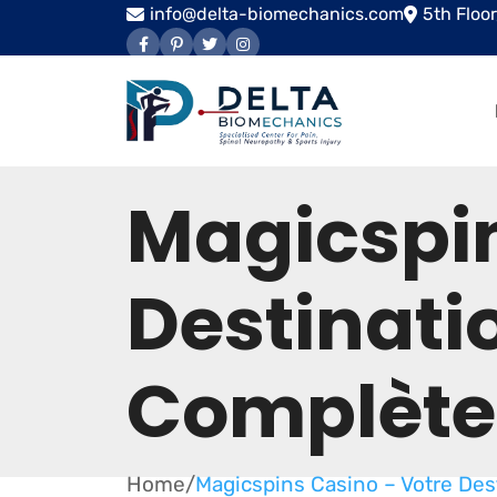
info@delta-biomechanics.com
5th Floo
Magicspin
Destinati
Complète
Home
/
Magicspins Casino – Votre De