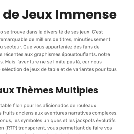
e de Jeux Immense
se trouve dans la diversité de ses jeux. C’est
marquable de milliers de titres, minutieusement
du secteur. Que vous apparteniez des fans de
ts récentes aux graphismes époustouflants, notre
. Mais l’aventure ne se limite pas là, car nous
sélection de jeux de table et de variantes pour tous
aux Thèmes Multiples
table filon pour les aficionados de rouleaux
es fruits anciens aux aventures narratives complexes,
nus, les symboles uniques et les jackpots évolutifs.
on (RTP) transparent, vous permettant de faire vos