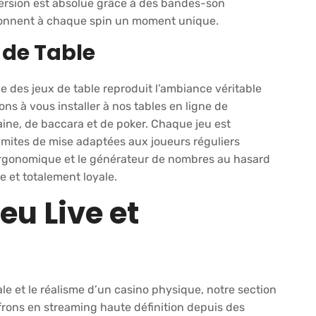
mersion est absolue grâce à des bandes-son
donnent à chaque spin un moment unique.
 de Table
lle des jeux de table reproduit l’ambiance véritable
s à vous installer à nos tables en ligne de
aine, de baccara et de poker. Chaque jeu est
limites de mise adaptées aux joueurs réguliers
ergonomique et le générateur de nombres au hasard
 et totalement loyale.
eu Live et
le et le réalisme d’un casino physique, notre section
ffrons en streaming haute définition depuis des