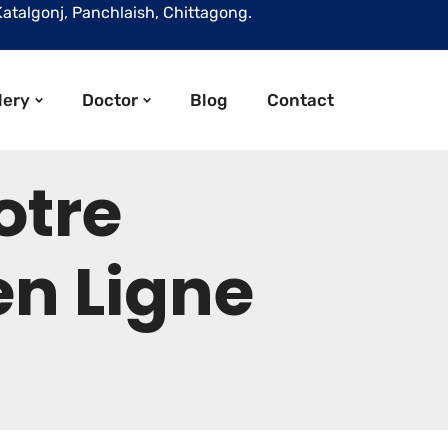
Katalgonj, Panchlaish, Chittagong.
lery
Doctor
Blog
Contact
otre
en Ligne