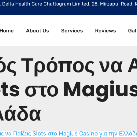
r, Delta Health Care Chattogram Limited, 28, Mirzapul Road, 
Home
About Us
Services
Reviews
Gal
ός Τρόπος να Α
lots στο Magiu
λλάδα
ς να Παίζεις Slots στο Magius Casino για την Ελλάδ