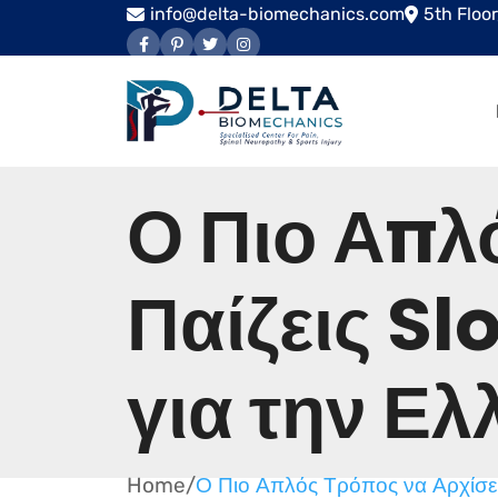
info@delta-biomechanics.com
5th Floo
Ο Πιο Απλ
Παίζεις S
για την Ε
Home
/
Ο Πιο Απλός Τρόπος να Αρχίσει