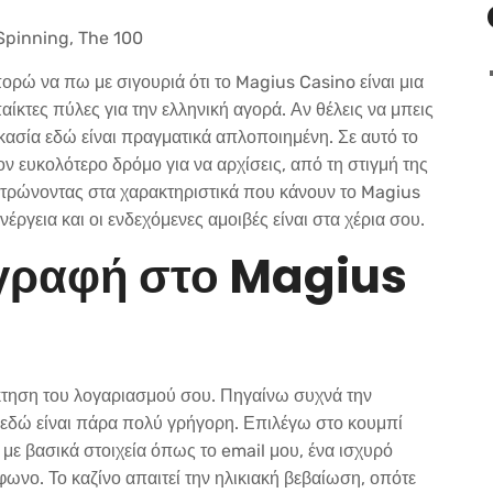
ορώ να πω με σιγουριά ότι το Magius Casino είναι μια
παίκτες πύλες για την ελληνική αγορά. Αν θέλεις να μπεις
ικασία εδώ είναι πραγματικά απλοποιημένη. Σε αυτό το
 ευκολότερο δρόμο για να αρχίσεις, από τη στιγμή της
ντρώνοντας στα χαρακτηριστικά που κάνουν το Magius
νέργεια και οι ενδεχόμενες αμοιβές είναι στα χέρια σου.
γραφή στο Magius
κτηση του λογαριασμού σου. Πηγαίνω συχνά την
ία εδώ είναι πάρα πολύ γρήγορη. Επιλέγω στο κουμπί
ε βασικά στοιχεία όπως το email μου, ένα ισχυρό
ωνο. Το καζίνο απαιτεί την ηλικιακή βεβαίωση, οπότε