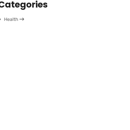
Categories
Health