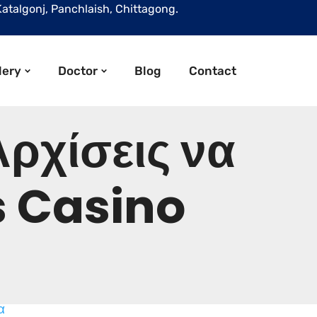
Katalgonj, Panchlaish, Chittagong.
lery
Doctor
Blog
Contact
ρχίσεις να
s Casino
α