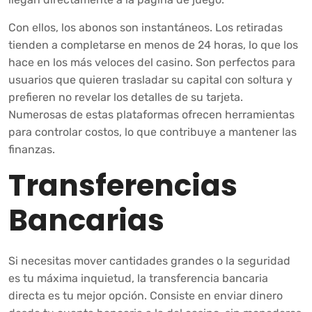
Con ellos, los abonos son instantáneos. Los retiradas
tienden a completarse en menos de 24 horas, lo que los
hace en los más veloces del casino. Son perfectos para
usuarios que quieren trasladar su capital con soltura y
prefieren no revelar los detalles de su tarjeta.
Numerosas de estas plataformas ofrecen herramientas
para controlar costos, lo que contribuye a mantener las
finanzas.
Transferencias
Bancarias
Si necesitas mover cantidades grandes o la seguridad
es tu máxima inquietud, la transferencia bancaria
directa es tu mejor opción. Consiste en enviar dinero