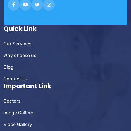
Quick Link
Our Services
Why choose us
Blog
Contact Us
Important Link
Doctors
Image Gallery
Video Gallery