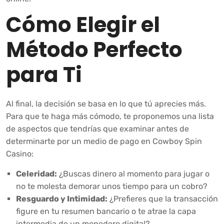
Cómo Elegir el
Método Perfecto
para Ti
Al final, la decisión se basa en lo que tú aprecies más.
Para que te haga más cómodo, te proponemos una lista
de aspectos que tendrías que examinar antes de
determinarte por un medio de pago en Cowboy Spin
Casino:
Celeridad:
¿Buscas dinero al momento para jugar o
no te molesta demorar unos tiempo para un cobro?
Resguardo y Intimidad:
¿Prefieres que la transacción
figure en tu resumen bancario o te atrae la capa
intermedia de un monedero digital?