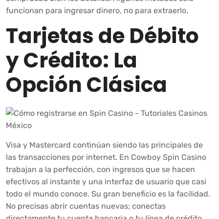
funcionan para ingresar dinero, no para extraerlo.
Tarjetas de Débito
y Crédito: La
Opción Clásica
Visa y Mastercard continúan siendo las principales de
las transacciones por internet. En Cowboy Spin Casino
trabajan a la perfección, con ingresos que se hacen
efectivos al instante y una interfaz de usuario que casi
todo el mundo conoce. Su gran beneficio es la facilidad.
No precisas abrir cuentas nuevas; conectas
directamente tu cuenta bancaria o tu línea de crédito