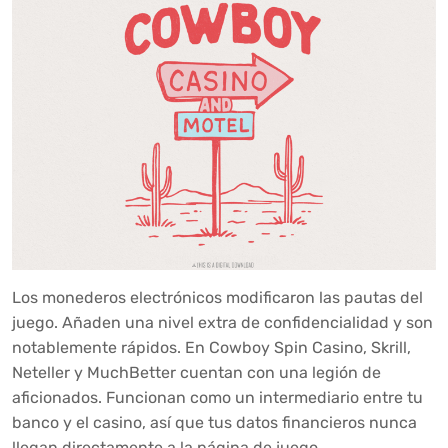
Los monederos electrónicos modificaron las pautas del
juego. Añaden una nivel extra de confidencialidad y son
notablemente rápidos. En Cowboy Spin Casino, Skrill,
Neteller y MuchBetter cuentan con una legión de
aficionados. Funcionan como un intermediario entre tu
banco y el casino, así que tus datos financieros nunca
llegan directamente a la página de juego.