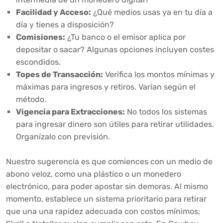
Facilidad y Acceso:
¿Qué medios usas ya en tu día a
día y tienes a disposición?
Comisiones:
¿Tu banco o el emisor aplica por
depositar o sacar? Algunas opciones incluyen costes
escondidos.
Topes de Transacción:
Verifica los montos mínimas y
máximas para ingresos y retiros. Varían según el
método.
Vigencia para Extracciones:
No todos los sistemas
para ingresar dinero son útiles para retirar utilidades.
Organízalo con previsión.
Nuestro sugerencia es que comiences con un medio de
abono veloz, como una plástico o un monedero
electrónico, para poder apostar sin demoras. Al mismo
momento, establece un sistema prioritario para retirar
que una una rapidez adecuada con costos mínimos;