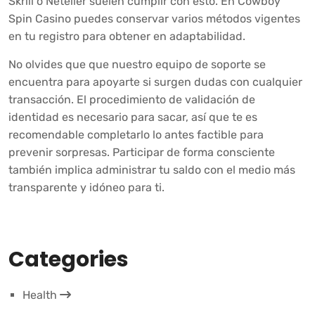
Skrill o Neteller suelen cumplir con esto. En Cowboy
Spin Casino puedes conservar varios métodos vigentes
en tu registro para obtener en adaptabilidad.
No olvides que que nuestro equipo de soporte se
encuentra para apoyarte si surgen dudas con cualquier
transacción. El procedimiento de validación de
identidad es necesario para sacar, así que te es
recomendable completarlo lo antes factible para
prevenir sorpresas. Participar de forma consciente
también implica administrar tu saldo con el medio más
transparente y idóneo para ti.
Categories
Health