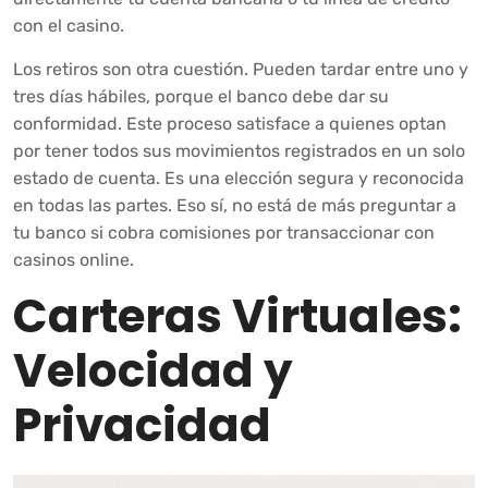
con el casino.
Los retiros son otra cuestión. Pueden tardar entre uno y
tres días hábiles, porque el banco debe dar su
conformidad. Este proceso satisface a quienes optan
por tener todos sus movimientos registrados en un solo
estado de cuenta. Es una elección segura y reconocida
en todas las partes. Eso sí, no está de más preguntar a
tu banco si cobra comisiones por transaccionar con
casinos online.
Carteras Virtuales:
Velocidad y
Privacidad