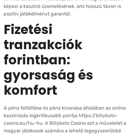
képezi a kaszinó üzemelésének, ami hosszú távon is
pozitív játékélményt garantál.
Fizetési
tranzakciók
forintban:
gyorsaság és
komfort
A pénz feltöltése és pénz kivonása általában az online
kaszinózás legkritikusabb pontja
https://billybets-
casino.eu/hu-hu
. A Billybets Casino ezt a műveletet a
magyar játékosok számára a lehető legegyszerűbbé