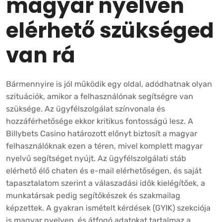
magyar nyelven
elérhető szükséged
van rá
Bármennyire is jól működik egy oldal, adódhatnak olyan
szituációk, amikor a felhasználónak segítségre van
szüksége. Az ügyfélszolgálat színvonala és
hozzáférhetősége ekkor kritikus fontosságú lesz. A
Billybets Casino határozott előnyt biztosít a magyar
felhasználóknak ezen a téren, mivel komplett magyar
nyelvű segítséget nyújt. Az ügyfélszolgálati stáb
elérhető élő chaten és e-mail elérhetőségen, és saját
tapasztalatom szerint a válaszadási idők kielégítőek, a
munkatársak pedig segítőkészek és szakmailag
képzettek. A gyakran ismételt kérdések (GYIK) szekciója
is magyar nyelven, és átfogó adatokat tartalmaz a