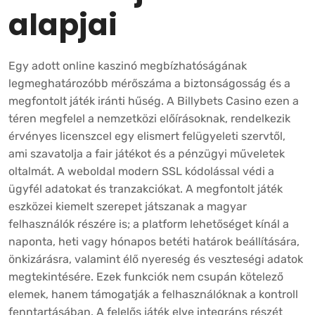
alapjai
Egy adott online kaszinó megbízhatóságának
legmeghatározóbb mérőszáma a biztonságosság és a
megfontolt játék iránti hűség. A Billybets Casino ezen a
téren megfelel a nemzetközi előírásoknak, rendelkezik
érvényes licenszcel egy elismert felügyeleti szervtől,
ami szavatolja a fair játékot és a pénzügyi műveletek
oltalmát. A weboldal modern SSL kódolással védi a
ügyfél adatokat és tranzakciókat. A megfontolt játék
eszközei kiemelt szerepet játszanak a magyar
felhasználók részére is; a platform lehetőséget kínál a
naponta, heti vagy hónapos betéti határok beállítására,
önkizárásra, valamint élő nyereség és veszteségi adatok
megtekintésére. Ezek funkciók nem csupán kötelező
elemek, hanem támogatják a felhasználóknak a kontroll
fenntartásában. A felelős játék elve integráns részét