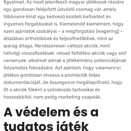
figyelmet. Az most jelentkező magyar játékosok részére
egy gondosan felépített üdvözlő csomag vár, amely
többnyire kínál egy kedvező kezdeti befizetést és
ingyenes forgatásokat is. Kiemelendő kiemelnem, hogy
ezen ajánlatok szabályai – a megforgatási (wagering) –
általában érthetőbbek és teljesíthetőbbek, mint az
iparág átlaga. Rendszeresen változó akciók, mint
hétvégi visszafizetések, reload feltöltési akciók vagy slot
versenyek, alkalmat adnak a játékélmény potenciáljának
folyamatos fokozására. Azt ajánlom, hogy valamennyi
játékos gondosan olvassa a promóciók teljes
dokumentációját, de összegezve megállapítható, hogy
itt a akciók főként a szórakozás tartozékai és
hosszabbítói, nem pedig marketing csapdák.
A védelem és a
tudatos játék