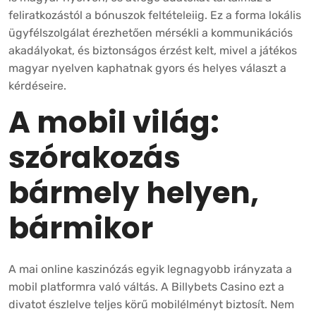
feliratkozástól a bónuszok feltételeiig. Ez a forma lokális
ügyfélszolgálat érezhetően mérsékli a kommunikációs
akadályokat, és biztonságos érzést kelt, mivel a játékos
magyar nyelven kaphatnak gyors és helyes választ a
kérdéseire.
A mobil világ:
szórakozás
bármely helyen,
bármikor
A mai online kaszinózás egyik legnagyobb irányzata a
mobil platformra való váltás. A Billybets Casino ezt a
divatot észlelve teljes körű mobilélményt biztosít. Nem