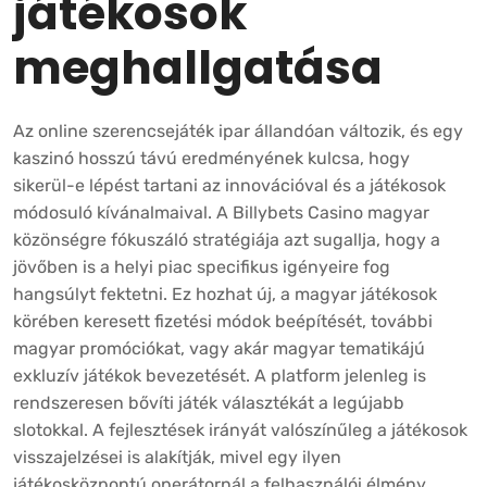
játékosok
meghallgatása
Az online szerencsejáték ipar állandóan változik, és egy
kaszinó hosszú távú eredményének kulcsa, hogy
sikerül-e lépést tartani az innovációval és a játékosok
módosuló kívánalmaival. A Billybets Casino magyar
közönségre fókuszáló stratégiája azt sugallja, hogy a
jövőben is a helyi piac specifikus igényeire fog
hangsúlyt fektetni. Ez hozhat új, a magyar játékosok
körében keresett fizetési módok beépítését, további
magyar promóciókat, vagy akár magyar tematikájú
exkluzív játékok bevezetését. A platform jelenleg is
rendszeresen bővíti játék választékát a legújabb
slotokkal. A fejlesztések irányát valószínűleg a játékosok
visszajelzései is alakítják, mivel egy ilyen
játékosközpontú operátornál a felhasználói élmény