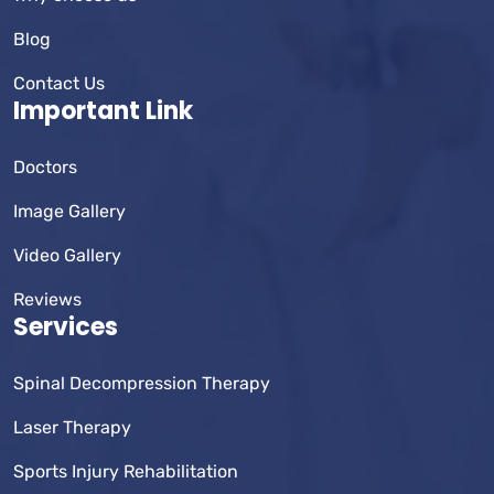
Blog
Contact Us
Important Link
Doctors
Image Gallery
Video Gallery
Reviews
Services
Spinal Decompression Therapy
Laser Therapy
Sports Injury Rehabilitation