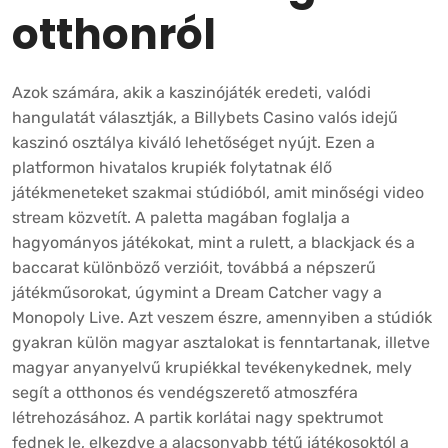
otthonról
Azok számára, akik a kaszinójáték eredeti, valódi
hangulatát választják, a Billybets Casino valós idejű
kaszinó osztálya kiváló lehetőséget nyújt. Ezen a
platformon hivatalos krupiék folytatnak élő
játékmeneteket szakmai stúdióból, amit minőségi video
stream közvetít. A paletta magában foglalja a
hagyományos játékokat, mint a rulett, a blackjack és a
baccarat különböző verzióit, továbbá a népszerű
játékműsorokat, úgymint a Dream Catcher vagy a
Monopoly Live. Azt veszem észre, amennyiben a stúdiók
gyakran külön magyar asztalokat is fenntartanak, illetve
magyar anyanyelvű krupiékkal tevékenykednek, mely
segít a otthonos és vendégszerető atmoszféra
létrehozásához. A partik korlátai nagy spektrumot
fednek le, elkezdve a alacsonyabb tétű játékosoktól a