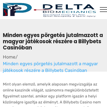
Minden egyes pörgetés jutalmazott a
magyar játékosok részére a Billybets
Casinóban
Home
/
Minden egyes pörgetés jutalmazott a magyar
játékosok részére a Billybets Casinóban
Mint olyan elemző, amelyik alaposan megvizsgálja az
online kaszinók világát, számomra megkülönböztetett
figyelmet szentel, amikor egy platform igazán a helyi
közönségre igazítja az élményt. A Billybets Casino nem