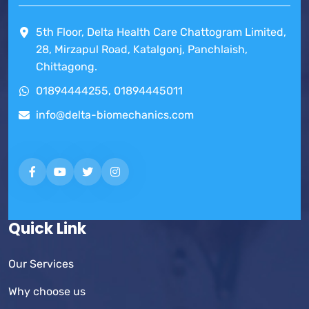
5th Floor, Delta Health Care Chattogram Limited,
28, Mirzapul Road, Katalgonj, Panchlaish,
Chittagong.
01894444255, 01894445011
info@delta-biomechanics.com
Quick Link
Our Services
Why choose us