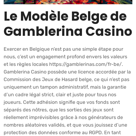
Le Modèle Belge de
Gamblerina Casino
Exercer en Belgique n’est pas une simple étape pour
nous, c’est un engagement profond envers les valeurs
et les règles locales
https://gamblerinas.com/fr-be/
.
Gamblerina Casino possède une licence accordée par la
Commission des Jeux de Hasard belge, ce qui n’est pas
uniquement un tampon administratif, mais la garantie
d’un cadre légal strict, clair et juste pour tous nos
joueurs. Cette adhésion signifie que vos fonds sont
séparés des nôtres, que les sorties des jeux sont
réellement imprévisibles grâce à nos générateurs de
nombres aléatoires validés, et que vous jouissez d’une
protection des données conforme au RGPD. En tant