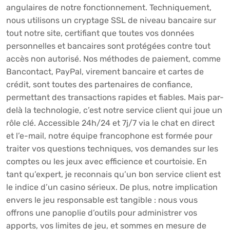
angulaires de notre fonctionnement. Techniquement,
nous utilisons un cryptage SSL de niveau bancaire sur
tout notre site, certifiant que toutes vos données
personnelles et bancaires sont protégées contre tout
accès non autorisé. Nos méthodes de paiement, comme
Bancontact, PayPal, virement bancaire et cartes de
crédit, sont toutes des partenaires de confiance,
permettant des transactions rapides et fiables. Mais par-
delà la technologie, c’est notre service client qui joue un
rôle clé. Accessible 24h/24 et 7j/7 via le chat en direct
et l’e-mail, notre équipe francophone est formée pour
traiter vos questions techniques, vos demandes sur les
comptes ou les jeux avec efficience et courtoisie. En
tant qu’expert, je reconnais qu’un bon service client est
le indice d’un casino sérieux. De plus, notre implication
envers le jeu responsable est tangible : nous vous
offrons une panoplie d’outils pour administrer vos
apports, vos limites de jeu, et sommes en mesure de