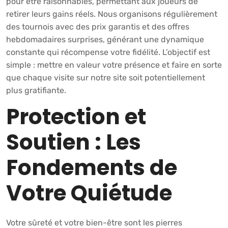
pour être raisonnables, permettant aux joueurs de
retirer leurs gains réels. Nous organisons régulièrement
des tournois avec des prix garantis et des offres
hebdomadaires surprises, générant une dynamique
constante qui récompense votre fidélité. L’objectif est
simple : mettre en valeur votre présence et faire en sorte
que chaque visite sur notre site soit potentiellement
plus gratifiante.
Protection et
Soutien : Les
Fondements de
Votre Quiétude
Votre sûreté et votre bien-être sont les pierres