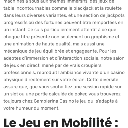
machines à sous aux thèmes immersifs, des jeux de
table incontournables comme le blackjack et la roulette
dans leurs diverses variantes, et une section de jackpots
progressifs où des fortunes peuvent être remportées en
un instant. Je suis particulièrement attentif à ce que
chaque titre présente non seulement un graphisme et
une animation de haute qualité, mais aussi une
mécanique de jeu équilibrée et engageante. Pour les
adeptes d’immersion et d’interaction sociale, notre salon
de jeux en direct, mené par de vrais croupiers
professionnels, reproduit l’ambiance vivante d’un casino
physique directement sur votre écran. Cette diversité
assure que, que vous souhaitiez une session rapide sur
un slot ou une partie calculée de poker, vous trouverez
toujours chez Gamblerina Casino le jeu qui s’adapte à
votre humeur du moment.
Le Jeu en Mobilité :