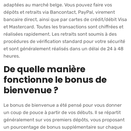
adaptées au marché belge. Vous pouvez faire vos
dépôts et retraits via Bancontact, PayPal, virement
bancaire direct, ainsi que par cartes de crédit/débit Visa
et Mastercard. Toutes les transactions sont chiffrées et
réalisées rapidement. Les retraits sont soumis à des
procédures de vérification standard pour votre sécurité
et sont généralement réalisés dans un délai de 24 à 48
heures.
De quelle manière
fonctionne le bonus de
bienvenue ?
Le bonus de bienvenue a été pensé pour vous donner
un coup de pouce à partir de vos débuts. Il se répartit
généralement sur vos premiers dépôts, vous proposant
un pourcentage de bonus supplémentaire sur chaque