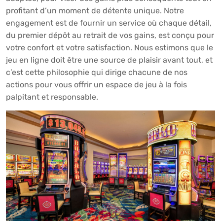
profitant d’un moment de détente unique. Notre
engagement est de fournir un service où chaque détail,
du premier dépôt au retrait de vos gains, est conçu pour
votre confort et votre satisfaction. Nous estimons que le
jeu en ligne doit être une source de plaisir avant tout, et
c’est cette philosophie qui dirige chacune de nos
actions pour vous offrir un espace de jeu à la fois
palpitant et responsable.