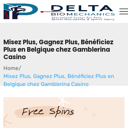
Misez Plus, Gagnez Plus, Bénéficiez
Plus en Belgique chez Gamblerina
Casino
Home
/
Misez Plus, Gagnez Plus, Bénéficiez Plus en
Belgique chez Gamblerina Casino