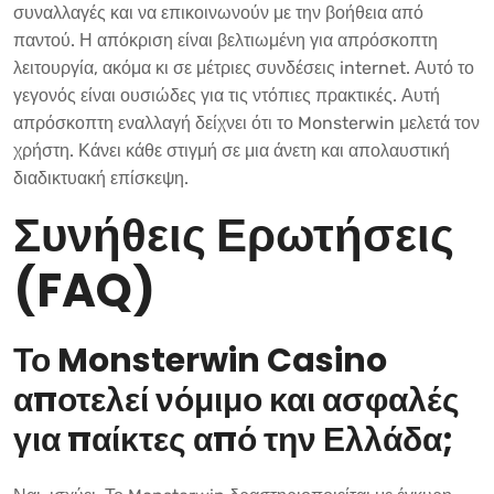
συναλλαγές και να επικοινωνούν με την βοήθεια από
παντού. Η απόκριση είναι βελτιωμένη για απρόσκοπτη
λειτουργία, ακόμα κι σε μέτριες συνδέσεις internet. Αυτό το
γεγονός είναι ουσιώδες για τις ντόπιες πρακτικές. Αυτή
απρόσκοπτη εναλλαγή δείχνει ότι το Monsterwin μελετά τον
χρήστη. Κάνει κάθε στιγμή σε μια άνετη και απολαυστική
διαδικτυακή επίσκεψη.
Συνήθεις Ερωτήσεις
(FAQ)
Το Monsterwin Casino
αποτελεί νόμιμο και ασφαλές
για παίκτες από την Ελλάδα;