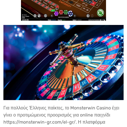
Για πολλούς Έλληνες παίκτες, το Monsterwin Casino έχει
γίνει ο προτιμώμενος προορισμός για online παιχνίδι
https://monsterwin-gr.com/el-gr/
. Η πλατφόρμα