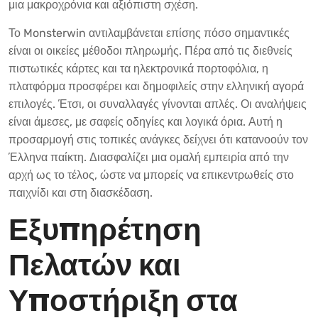
μια μακροχρόνια και αξιόπιστη σχέση.
Το Monsterwin αντιλαμβάνεται επίσης πόσο σημαντικές
είναι οι οικείες μέθοδοι πληρωμής. Πέρα από τις διεθνείς
πιστωτικές κάρτες και τα ηλεκτρονικά πορτοφόλια, η
πλατφόρμα προσφέρει και δημοφιλείς στην ελληνική αγορά
επιλογές. Έτσι, οι συναλλαγές γίνονται απλές. Οι αναλήψεις
είναι άμεσες, με σαφείς οδηγίες και λογικά όρια. Αυτή η
προσαρμογή στις τοπικές ανάγκες δείχνει ότι κατανοούν τον
Έλληνα παίκτη. Διασφαλίζει μια ομαλή εμπειρία από την
αρχή ως το τέλος, ώστε να μπορείς να επικεντρωθείς στο
παιχνίδι και στη διασκέδαση.
Εξυπηρέτηση
Πελατών και
Υποστήριξη στα