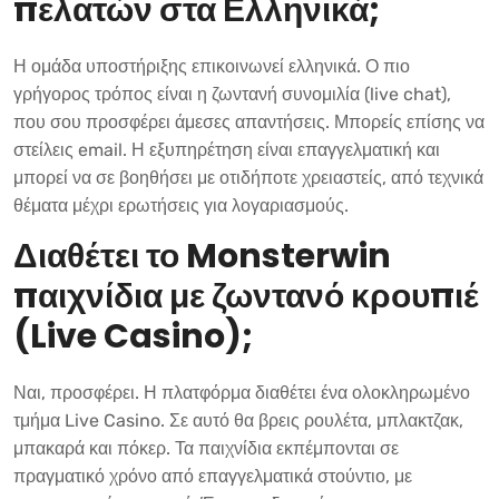
πελατών στα Ελληνικά;
Η ομάδα υποστήριξης επικοινωνεί ελληνικά. Ο πιο
γρήγορος τρόπος είναι η ζωντανή συνομιλία (live chat),
που σου προσφέρει άμεσες απαντήσεις. Μπορείς επίσης να
στείλεις email. Η εξυπηρέτηση είναι επαγγελματική και
μπορεί να σε βοηθήσει με οτιδήποτε χρειαστείς, από τεχνικά
θέματα μέχρι ερωτήσεις για λογαριασμούς.
Διαθέτει το Monsterwin
παιχνίδια με ζωντανό κρουπιέ
(Live Casino);
Ναι, προσφέρει. Η πλατφόρμα διαθέτει ένα ολοκληρωμένο
τμήμα Live Casino. Σε αυτό θα βρεις ρουλέτα, μπλακτζακ,
μπακαρά και πόκερ. Τα παιχνίδια εκπέμπονται σε
πραγματικό χρόνο από επαγγελματικά στούντιο, με