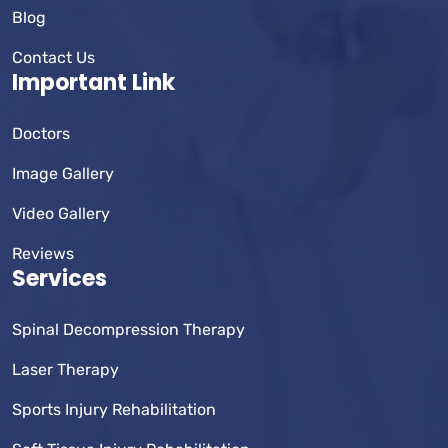
Blog
Contact Us
Important Link
Doctors
Image Gallery
Video Gallery
Reviews
Services
Spinal Decompression Therapy
Laser Therapy
Sports Injury Rehabilitation