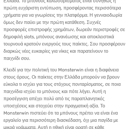
Ελλάδα. Το μπόνους καλωσορίσματος είναι συνήθως η
πρώτη ευχάριστη εντύπωση, προσφέροντας περισσότερα
χρήματα για να γνωρίσεις την πλατφόρμα. Η γενναιοδωρία
όμως δεν παύει με την πρώτη κατάθεση. Συχνές
προσφορές επιστροφής χρημάτων, δωρεάν περιστροφές σε
δημοφιλή slots, μπόνους ανανέωσης και αποκλειστικά
τουρνουά κρατούν ενεργούς τους παίκτες. Σου προσφέρουν
διαρκώς νέες ευκαιρίες για νίκες και παρατείνουν το
παιχνίδι σου.
Κλειδί για την πολιτική του Monsterwin είναι η διαφάνεια
στους όρους. Οι παίκτες στην Ελλάδα μπορούν να βρουν
εύκολα τι ισχύει για τους στόχους πονταρίσματος, σε ποια
παιχνίδια ισχύει το μπόνους και πότε λήγει. Αυτή η
προσέγγιση απέχει πολύ από τις παραπλανητικές
υποσχέσεις και στοχεύει στην πραγματική αξία. Το
Monsterwin πιστεύει ότι τα μπόνους πρέπει να είναι ένα
εργαλείο για περισσότερη διασκέδαση, όχι μια παγίδα με
μικρά γράμματα. Αυτή η ηθική είναι ορατή σε κάθε