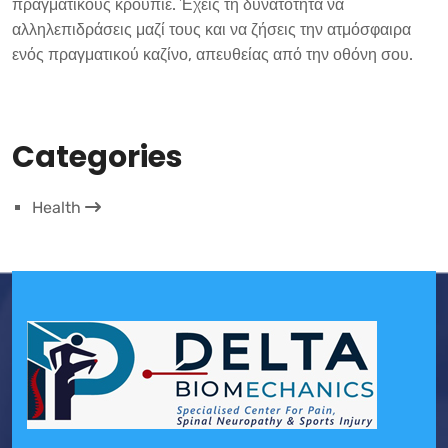
πραγματικούς κρουπιέ. Έχεις τη δυνατότητα να
αλληλεπιδράσεις μαζί τους και να ζήσεις την ατμόσφαιρα
ενός πραγματικού καζίνο, απευθείας από την οθόνη σου.
Categories
Health