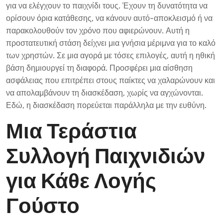
για να ελέγχουν το παιχνίδι τους. Έχουν τη δυνατότητα να
ορίσουν όρια κατάθεσης, να κάνουν αυτό-αποκλεισμό ή να
παρακολουθούν τον χρόνο που αφιερώνουν. Αυτή η
προστατευτική στάση δείχνει μια γνήσια μέριμνα για το καλό
των χρηστών. Σε μια αγορά με τόσες επιλογές, αυτή η ηθική
βάση δημιουργεί τη διαφορά. Προσφέρει μια αίσθηση
ασφάλειας που επιτρέπει στους παίκτες να χαλαρώνουν και
να απολαμβάνουν τη διασκέδαση, χωρίς να αγχώνονται.
Εδώ, η διασκέδαση πορεύεται παράλληλα με την ευθύνη.
Μια Τεράστια
Συλλογή Παιχνιδιών
για Κάθε Λογής
Γούστο