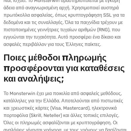
Ναι, ισχύει. Το Monsterwin δραστηριοποιείται με έγκυρη
άδεια από αναγνωρισμένη αρχή. Χρησιμοποιεί αυστηρά
πρωτόκολλα ασφαλείας, όπως κρυπτογράφηση SSL για τα
δεδομένα και τις συναλλαγές. Όλα τα παιχνίδια τρέχουν με
πιστοποιημένες γεννήτριες τυχαίων αριθμών (RNG), που
εγγυώνται την τυχαιότητα. Αυτό προσφέρει ένα δίκαιο και
ασφαλές περιβάλλον για τους Έλληνες παίκτες.
Ποιες μέθοδοι πληρωμής
προσφέρονται για καταθέσεις
και αναλήψεις;
Το Monsterwin έχει μια ποικιλία από ασφαλείς μεθόδους,
κατάλληλες για την Ελλάδα. Αποτελούνται από πιστωτικές
και χρεωστικές κάρτες (Visa, Mastercard), ηλεκτρονικά
πορτοφόλια (Skrill, Neteller) και άλλες τοπικές επιλογές.
Όλες οι πληρωμές ασφαλίζονται με κρυπτογράφηση. Οι
αναλήψεις γίνονται γρήγορα, με τους χρόνους να βασίζονται