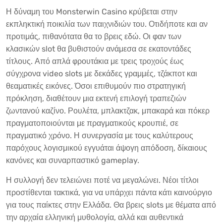
Η δύναμη του Monsterwin Casino κρύβεται στην
εκπληκτική ποικιλία των παιχνιδιών του. Οτιδήποτε και αν
προτιμάς, πιθανότατα θα το βρεις εδώ. Οι φαν των
κλασικών slot θα βυθιστούν ανάμεσα σε εκατοντάδες
τίτλους. Από απλά φρουτάκια με τρεις τροχούς έως
σύγχρονα video slots με δεκάδες γραμμές, τζάκποτ και
θεαματικές εικόνες. Όσοι επιθυμούν πιο στρατηγική
πρόκληση, διαθέτουν μια εκτενή επιλογή τραπεζιών
ζωντανού καζίνο. Ρουλέτα, μπλακτζακ, μπακαρά και πόκερ
πραγματοποιούνται με πραγματικούς κρουπιέ, σε
πραγματικό χρόνο. Η συνεργασία με τους καλύτερους
παρόχους λογισμικού εγγυάται άψογη απόδοση, δίκαιους
κανόνες και συναρπαστικό gameplay.
Η συλλογή δεν τελειώνει ποτέ να μεγαλώνει. Νέοι τίτλοι
προστίθενται τακτικά, για να υπάρχει πάντα κάτι καινούργιο
για τους παίκτες στην Ελλάδα. Θα βρεις slots με θέματα από
την αρχαία ελληνική μυθολογία, αλλά και αυθεντικά