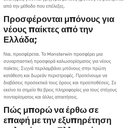
από την μέθοδο που επέλεξες.
Προσφέρονται μπόνους για
νέους παίκτες από την
Ελλάδα;
Ναι, προσφέρεται. Το Monsterwin προσφέρει μια
συναρπαστική προσφορά καλωσορίσματος για νέους
παίκτες. Συχνά περιλαμβάνει μπόνους στην πρώτη
κατάθεση και δωρεάν περιστροφές. Προτείνουμε να
διαβάσεις προσεκτικά τους όρους και προϋποθέσεις. Σε
εκείνο το σημείο θα βρεις πληροφορίες για τους στόχους
πονταρίσματος και άλλες απαιτήσεις.
Πώς μπορώ να έρθω σε
επαφή με την εξυπηρέτηση