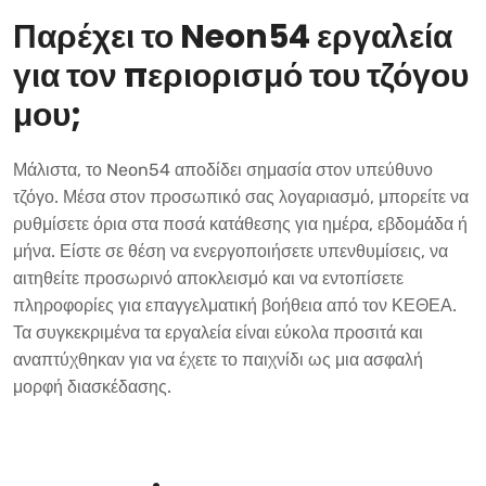
Παρέχει το Neon54 εργαλεία
για τον περιορισμό του τζόγου
μου;
Μάλιστα, το Neon54 αποδίδει σημασία στον υπεύθυνο
τζόγο. Μέσα στον προσωπικό σας λογαριασμό, μπορείτε να
ρυθμίσετε όρια στα ποσά κατάθεσης για ημέρα, εβδομάδα ή
μήνα. Είστε σε θέση να ενεργοποιήσετε υπενθυμίσεις, να
αιτηθείτε προσωρινό αποκλεισμό και να εντοπίσετε
πληροφορίες για επαγγελματική βοήθεια από τον ΚΕΘΕΑ.
Τα συγκεκριμένα τα εργαλεία είναι εύκολα προσιτά και
αναπτύχθηκαν για να έχετε το παιχνίδι ως μια ασφαλή
μορφή διασκέδασης.