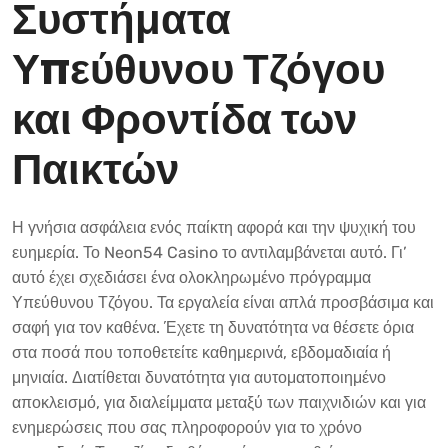
Συστήματα
Υπεύθυνου Τζόγου
και Φροντίδα των
Παικτών
Η γνήσια ασφάλεια ενός παίκτη αφορά και την ψυχική του
ευημερία. Το Neon54 Casino το αντιλαμβάνεται αυτό. Γι’
αυτό έχει σχεδιάσει ένα ολοκληρωμένο πρόγραμμα
Υπεύθυνου Τζόγου. Τα εργαλεία είναι απλά προσβάσιμα και
σαφή για τον καθένα. Έχετε τη δυνατότητα να θέσετε όρια
στα ποσά που τοποθετείτε καθημερινά, εβδομαδιαία ή
μηνιαία. Διατίθεται δυνατότητα για αυτοματοποιημένο
αποκλεισμό, για διαλείμματα μεταξύ των παιχνιδιών και για
ενημερώσεις που σας πληροφορούν για το χρόνο