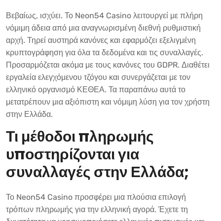
Βεβαίως, ισχύει. Το Neon54 Casino λειτουργεί με πλήρη
νόμιμη άδεια από μια αναγνωρισμένη διεθνή ρυθμιστική
αρχή. Τηρεί αυστηρά κανόνες και εφαρμόζει εξελιγμένη
κρυπτογράφηση για όλα τα δεδομένα και τις συναλλαγές.
Προσαρμόζεται ακόμα με τους κανόνες του GDPR. Διαθέτει
εργαλεία ελεγχόμενου τζόγου και συνεργάζεται με τον
ελληνικό οργανισμό ΚΕΘΕΑ. Τα παραπάνω αυτά το
μετατρέπουν μια αξιόπιστη και νόμιμη λύση για τον χρήστη
στην Ελλάδα.
Τι μέθοδοι πληρωμής
υποστηρίζονται για
συναλλαγές στην Ελλάδα;
Το Neon54 Casino προσφέρει μια πλούσια επιλογή
τρόπων πληρωμής για την ελληνική αγορά. Έχετε τη