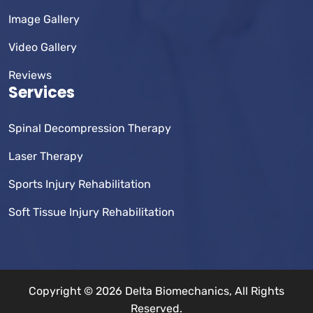
Image Gallery
Video Gallery
Reviews
Services
Spinal Decompression Therapy
Laser Therapy
Sports Injury Rehabilitation
Soft Tissue Injury Rehabilitation
Copyright © 2026 Delta Biomechanics, All Rights
Reserved.