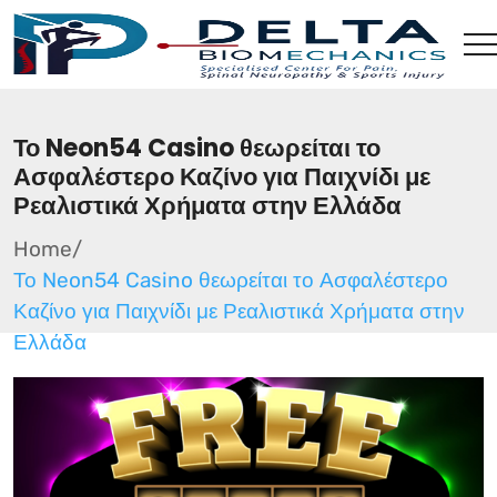
Το Neon54 Casino θεωρείται το
Ασφαλέστερο Καζίνο για Παιχνίδι με
Ρεαλιστικά Χρήματα στην Ελλάδα
Home
/
Το Neon54 Casino θεωρείται το Ασφαλέστερο
Καζίνο για Παιχνίδι με Ρεαλιστικά Χρήματα στην
Ελλάδα