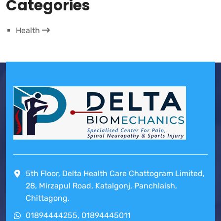
Categories
Health
5th Floor, Delta Health Care Chattogram Limited,
28, Mirzapul Road, Katalgonj, Panchlaish,
Chittagong.
01894444255, 01894445011