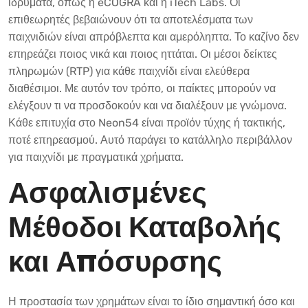
ιδρύματα, όπως η eCOGRA και η iTech Labs. Οι
επιθεωρητές βεβαιώνουν ότι τα αποτελέσματα των
παιχνιδιών είναι απρόβλεπτα και αμερόληπτα. Το καζίνο δεν
επηρεάζει ποιος νικά και ποιος ηττάται. Οι μέσοι δείκτες
πληρωμών (RTP) για κάθε παιχνίδι είναι ελεύθερα
διαθέσιμοι. Με αυτόν τον τρόπο, οι παίκτες μπορούν να
ελέγξουν τι να προσδοκούν και να διαλέξουν με γνώμονα.
Κάθε επιτυχία στο Neon54 είναι προϊόν τύχης ή τακτικής,
ποτέ επηρεασμού. Αυτό παράγει το κατάλληλο περιβάλλον
για παιχνίδι με πραγματικά χρήματα.
Ασφαλισμένες
Μέθοδοι Καταβολής
και Απόσυρσης
Η προστασία των χρημάτων είναι το ίδιο σημαντική όσο και