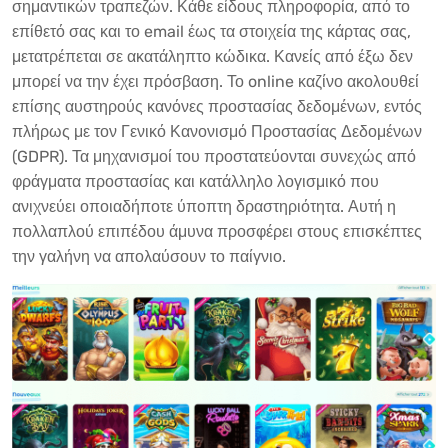
σημαντικών τραπεζών. Κάθε είδους πληροφορία, από το
επίθετό σας και το email έως τα στοιχεία της κάρτας σας,
μετατρέπεται σε ακατάληπτο κώδικα. Κανείς από έξω δεν
μπορεί να την έχει πρόσβαση. Το online καζίνο ακολουθεί
επίσης αυστηρούς κανόνες προστασίας δεδομένων, εντός
πλήρως με τον Γενικό Κανονισμό Προστασίας Δεδομένων
(GDPR). Τα μηχανισμοί του προστατεύονται συνεχώς από
φράγματα προστασίας και κατάλληλο λογισμικό που
ανιχνεύει οποιαδήποτε ύποπτη δραστηριότητα. Αυτή η
πολλαπλού επιπέδου άμυνα προσφέρει στους επισκέπτες
την γαλήνη να απολαύσουν το παίγνιο.