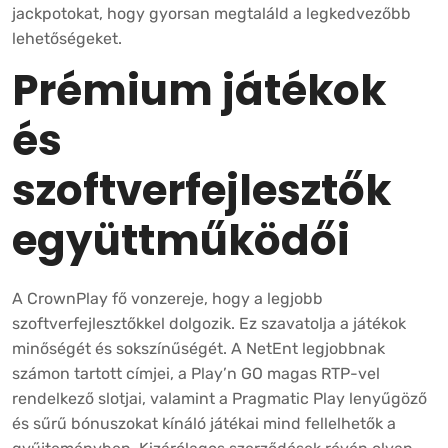
jackpotokat, hogy gyorsan megtaláld a legkedvezőbb
lehetőségeket.
Prémium játékok
és
szoftverfejlesztők
együttműködői
A CrownPlay fő vonzereje, hogy a legjobb
szoftverfejlesztőkkel dolgozik. Ez szavatolja a játékok
minőségét és sokszínűségét. A NetEnt legjobbnak
számon tartott címjei, a Play’n GO magas RTP-vel
rendelkező slotjai, valamint a Pragmatic Play lenyűgöző
és sűrű bónuszokat kínáló játékai mind fellelhetők a