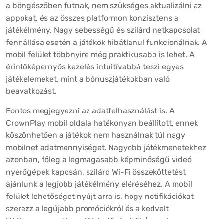
a böngészőben futnak, nem szükséges aktualizálni az
appokat, és az összes platformon konzisztens a
játékélmény. Nagy sebességű és szilárd netkapcsolat
fennállása esetén a játékok hibátlanul funkcionálnak. A
mobil felület többnyire még praktikusabb is lehet. A
érintőképernyős kezelés intuitívabbá teszi egyes
játékelemeket, mint a bónuszjátékokban való
beavatkozást.
Fontos megjegyezni az adatfelhasználást is. A
CrownPlay mobil oldala hatékonyan beállított, ennek
köszönhetően a játékok nem használnak túl nagy
mobilnet adatmennyiséget. Nagyobb játékmenetekhez
azonban, főleg a legmagasabb képminőségű videó
nyerőgépek kapcsán, szilárd Wi-Fi összeköttetést
ajánlunk a legjobb játékélmény eléréséhez. A mobil
felület lehetőséget nyújt arra is, hogy notifikációkat
szerezz a legújabb promóciókról és a kedvelt