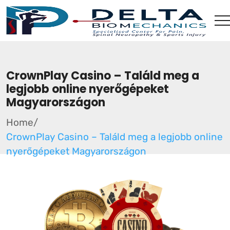
CrownPlay Casino – Találd meg a
legjobb online nyerőgépeket
Magyarországon
Home
/
CrownPlay Casino – Találd meg a legjobb online
nyerőgépeket Magyarországon