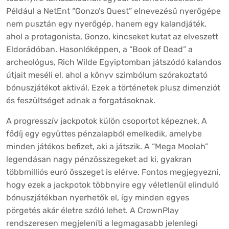
Például a NetEnt “Gonzo’s Quest” elnevezésű nyerőgépe
nem pusztán egy nyerőgép, hanem egy kalandjáték,
ahol a protagonista, Gonzo, kincseket kutat az elveszett
Eldorádóban. Hasonlóképpen, a “Book of Dead” a
archeológus, Rich Wilde Egyiptomban játszódó kalandos
útjait meséli el, ahol a könyv szimbólum szórakoztató
bónuszjátékot aktivál. Ezek a történetek plusz dimenziót
és feszültséget adnak a forgatásoknak.
A progresszív jackpotok külön csoportot képeznek. A
fődíj egy együttes pénzalapból emelkedik, amelybe
minden játékos befizet, aki a játszik. A “Mega Moolah”
legendásan nagy pénzösszegeket ad ki, gyakran
többmilliós euró összeget is elérve. Fontos megjegyezni,
hogy ezek a jackpotok többnyire egy véletlenül elinduló
bónuszjátékban nyerhetők el, így minden egyes
pörgetés akár életre szóló lehet. A CrownPlay
rendszeresen megjeleníti a legmagasabb jelenlegi