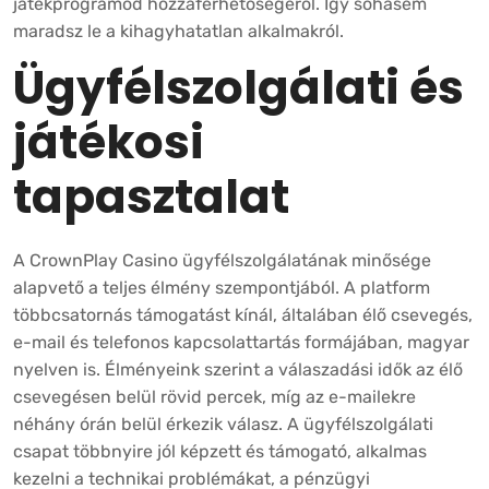
játékprogramod hozzáférhetőségéről. Így sohasem
maradsz le a kihagyhatatlan alkalmakról.
Ügyfélszolgálati és
játékosi
tapasztalat
A CrownPlay Casino ügyfélszolgálatának minősége
alapvető a teljes élmény szempontjából. A platform
többcsatornás támogatást kínál, általában élő csevegés,
e-mail és telefonos kapcsolattartás formájában, magyar
nyelven is. Élményeink szerint a válaszadási idők az élő
csevegésen belül rövid percek, míg az e-mailekre
néhány órán belül érkezik válasz. A ügyfélszolgálati
csapat többnyire jól képzett és támogató, alkalmas
kezelni a technikai problémákat, a pénzügyi