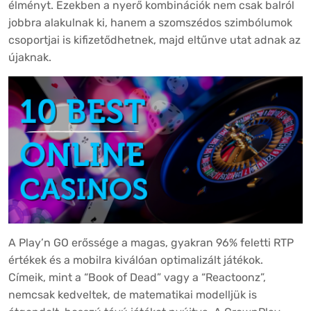
élményt. Ezekben a nyerő kombinációk nem csak balról
jobbra alakulnak ki, hanem a szomszédos szimbólumok
csoportjai is kifizetődhetnek, majd eltűnve utat adnak az
újaknak.
A Play’n GO erőssége a magas, gyakran 96% feletti RTP
értékek és a mobilra kiválóan optimalizált játékok.
Címeik, mint a “Book of Dead” vagy a “Reactoonz”,
nemcsak kedveltek, de matematikai modelljük is