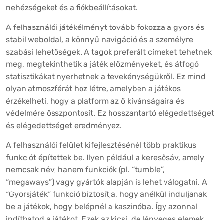
nehézségeket és a fiókbeállításokat.
A felhasználói játékélményt tovább fokozza a gyors és
stabil weboldal, a könnyű navigáció és a személyre
szabási lehetőségek. A tagok preferált címeket tehetnek
meg, megtekinthetik a játék előzményeket, és átfogó
statisztikákat nyerhetnek a tevekénységükről. Ez mind
olyan atmoszférát hoz létre, amelyben a játékos
érzékelheti, hogy a platform az ő kívánságaira és
védelmére összpontosít. Ez hosszantartó elégedettséget
és elégedettséget eredményez.
A felhasználói felület kifejlesztésénél több praktikus
funkciót építettek be. Ilyen például a keresősáv, amely
nemcsak név, hanem funkciók (pl. “tumble”,
“megaways”) vagy gyártók alapján is lehet válogatni. A
“Gyorsjáték” funkció biztosítja, hogy anélkül induljanak
be a játékok, hogy belépnél a kaszinóba. Így azonnal
indíthatod a játékot. Ezek az kicsi, de lényeges elemek