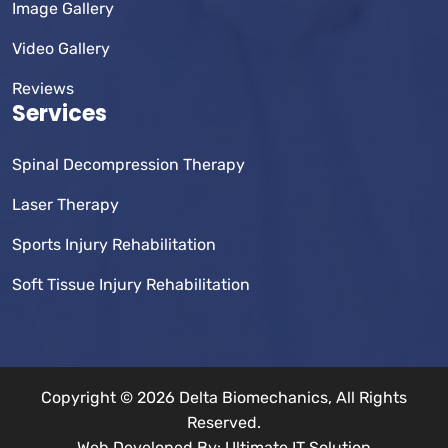
Image Gallery
Video Gallery
Reviews
Services
Spinal Decompression Therapy
Laser Therapy
Sports Injury Rehabilitation
Soft Tissue Injury Rehabilitation
Copyright © 2026 Delta Biomechanics, All Rights
Reserved.
Web Developed By:
Ultimate IT Solution