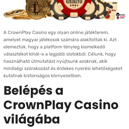
A CrownPlay Casino egy olyan online játékterem,
amelyet magyar játékosok számára alakítottak ki. Azt
elemeztük, hogy a platform tényleg kiemelkedő
választékot kínál-e a legjobb slotokból. Célunk, hogy
használható útmutatást nyújtsunk azoknak, akik
minőségi szórakozást és érdekes nyerési lehetőségeket
kutatnak biztonságos környezetben.
Belépés a
CrownPlay Casino
világába