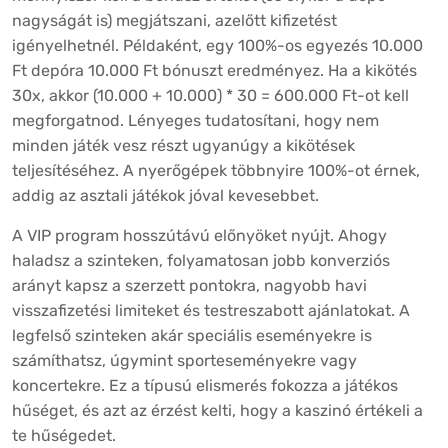
nagyságát is) megjátszani, azelőtt kifizetést
igényelhetnél. Példaként, egy 100%-os egyezés 10.000
Ft depóra 10.000 Ft bónuszt eredményez. Ha a kikötés
30x, akkor (10.000 + 10.000) * 30 = 600.000 Ft-ot kell
megforgatnod. Lényeges tudatosítani, hogy nem
minden játék vesz részt ugyanúgy a kikötések
teljesítéséhez. A nyerőgépek többnyire 100%-ot érnek,
addig az asztali játékok jóval kevesebbet.
A VIP program hosszútávú előnyöket nyújt. Ahogy
haladsz a szinteken, folyamatosan jobb konverziós
arányt kapsz a szerzett pontokra, nagyobb havi
visszafizetési limiteket és testreszabott ajánlatokat. A
legfelső szinteken akár speciális eseményekre is
számíthatsz, úgymint sporteseményekre vagy
koncertekre. Ez a típusú elismerés fokozza a játékos
hűséget, és azt az érzést kelti, hogy a kaszinó értékeli a
te hűségedet.