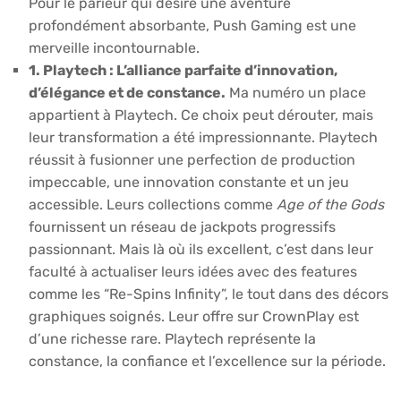
Pour le parieur qui désire une aventure
profondément absorbante, Push Gaming est une
merveille incontournable.
1. Playtech : L’alliance parfaite d’innovation,
d’élégance et de constance.
Ma numéro un place
appartient à Playtech. Ce choix peut dérouter, mais
leur transformation a été impressionnante. Playtech
réussit à fusionner une perfection de production
impeccable, une innovation constante et un jeu
accessible. Leurs collections comme
Age of the Gods
fournissent un réseau de jackpots progressifs
passionnant. Mais là où ils excellent, c’est dans leur
faculté à actualiser leurs idées avec des features
comme les “Re-Spins Infinity”, le tout dans des décors
graphiques soignés. Leur offre sur CrownPlay est
d’une richesse rare. Playtech représente la
constance, la confiance et l’excellence sur la période.