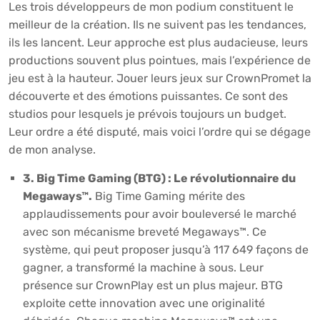
Les trois développeurs de mon podium constituent le
meilleur de la création. Ils ne suivent pas les tendances,
ils les lancent. Leur approche est plus audacieuse, leurs
productions souvent plus pointues, mais l’expérience de
jeu est à la hauteur. Jouer leurs jeux sur CrownPromet la
découverte et des émotions puissantes. Ce sont des
studios pour lesquels je prévois toujours un budget.
Leur ordre a été disputé, mais voici l’ordre qui se dégage
de mon analyse.
3. Big Time Gaming (BTG) : Le révolutionnaire du
Megaways™.
Big Time Gaming mérite des
applaudissements pour avoir bouleversé le marché
avec son mécanisme breveté Megaways™. Ce
système, qui peut proposer jusqu’à 117 649 façons de
gagner, a transformé la machine à sous. Leur
présence sur CrownPlay est un plus majeur. BTG
exploite cette innovation avec une originalité