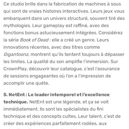
Ce studio brille dans la fabrication de machines à sous
qui sont de vraies histoires interactives. Leurs jeux vous
embarquent dans un univers structuré, souvent tiré des
mythologies. Leur gameplay est raffiné, avec des
fonctions bonus astucieusement intégrées. Considérez
la série
Book of Dead
: elle a créé un genre. Leurs
innovations récentes, avec des titres comme
Gigantoonz
, montrent qu’ils tentent toujours à dépasser
les limites. La qualité du son amplifie l’immersion. Sur
CrownPlay, découvrir leur catalogue, c’est l’assurance
de sessions engageantes où l’on a l’impression de
accomplir une quête.
5. NetEnt : Le leader intemporel et l’excellence
technique.
NetEnt est une légende, et ça se voit
immédiatement. Ils sont les spécialistes du fini
technique et des concepts cultes. Leur talent, c’est de
créer des expériences parfaitement rodées, aux