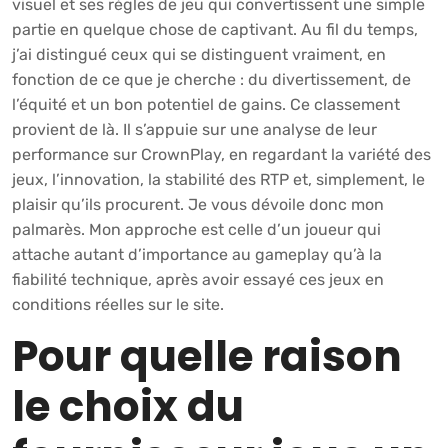
visuel et ses règles de jeu qui convertissent une simple
partie en quelque chose de captivant. Au fil du temps,
j’ai distingué ceux qui se distinguent vraiment, en
fonction de ce que je cherche : du divertissement, de
l’équité et un bon potentiel de gains. Ce classement
provient de là. Il s’appuie sur une analyse de leur
performance sur CrownPlay, en regardant la variété des
jeux, l’innovation, la stabilité des RTP et, simplement, le
plaisir qu’ils procurent. Je vous dévoile donc mon
palmarès. Mon approche est celle d’un joueur qui
attache autant d’importance au gameplay qu’à la
fiabilité technique, après avoir essayé ces jeux en
conditions réelles sur le site.
Pour quelle raison
le choix du