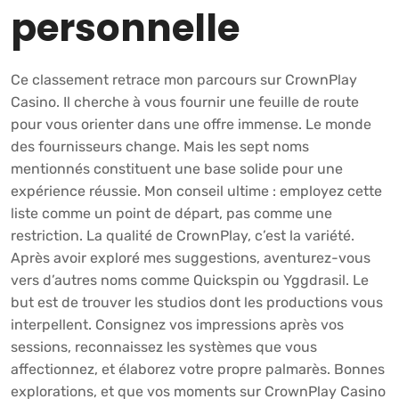
personnelle
Ce classement retrace mon parcours sur CrownPlay
Casino. Il cherche à vous fournir une feuille de route
pour vous orienter dans une offre immense. Le monde
des fournisseurs change. Mais les sept noms
mentionnés constituent une base solide pour une
expérience réussie. Mon conseil ultime : employez cette
liste comme un point de départ, pas comme une
restriction. La qualité de CrownPlay, c’est la variété.
Après avoir exploré mes suggestions, aventurez-vous
vers d’autres noms comme Quickspin ou Yggdrasil. Le
but est de trouver les studios dont les productions vous
interpellent. Consignez vos impressions après vos
sessions, reconnaissez les systèmes que vous
affectionnez, et élaborez votre propre palmarès. Bonnes
explorations, et que vos moments sur CrownPlay Casino