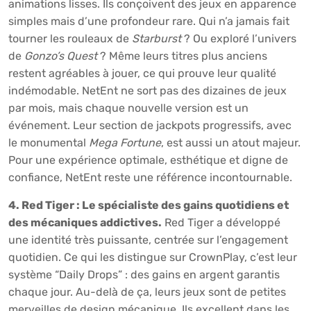
animations lisses. Ils conçoivent des jeux en apparence
simples mais d’une profondeur rare. Qui n’a jamais fait
tourner les rouleaux de
Starburst
? Ou exploré l’univers
de
Gonzo’s Quest
? Même leurs titres plus anciens
restent agréables à jouer, ce qui prouve leur qualité
indémodable. NetEnt ne sort pas des dizaines de jeux
par mois, mais chaque nouvelle version est un
événement. Leur section de jackpots progressifs, avec
le monumental
Mega Fortune
, est aussi un atout majeur.
Pour une expérience optimale, esthétique et digne de
confiance, NetEnt reste une référence incontournable.
4. Red Tiger : Le spécialiste des gains quotidiens et
des mécaniques addictives.
Red Tiger a développé
une identité très puissante, centrée sur l’engagement
quotidien. Ce qui les distingue sur CrownPlay, c’est leur
système “Daily Drops” : des gains en argent garantis
chaque jour. Au-delà de ça, leurs jeux sont de petites
merveilles de design mécanique. Ils excellent dans les