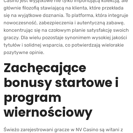
Casino jest wyjątkowe nie tylko imponującą kolekcją, ale
głównie filozofią stawiającą na klienta, które przekłada
się na wyjątkowe doznania. To platforma, która integruje
nowoczesność, zabezpieczenia i autentyczną zabawę,
koncentrując się na czołowym planie satysfakcję swoich
graczy. Dla wielu pozostaje synonimem wysokiej jakości
tytułów i solidnej wsparcia, co potwierdzają wielorakie
pozytywne opinie.
Zachęcające
bonusy startowe i
program
wiernościowy
Świeżo zarejestrowani gracze w NV Casino są witani z