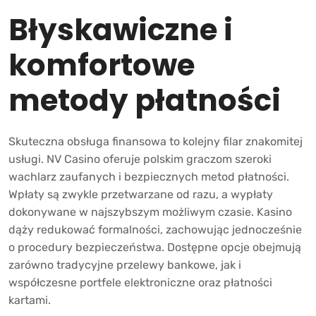
Błyskawiczne i
komfortowe
metody płatności
Skuteczna obsługa finansowa to kolejny filar znakomitej
usługi. NV Casino oferuje polskim graczom szeroki
wachlarz zaufanych i bezpiecznych metod płatności.
Wpłaty są zwykle przetwarzane od razu, a wypłaty
dokonywane w najszybszym możliwym czasie. Kasino
dąży redukować formalności, zachowując jednocześnie
o procedury bezpieczeństwa. Dostępne opcje obejmują
zarówno tradycyjne przelewy bankowe, jak i
współczesne portfele elektroniczne oraz płatności
kartami.