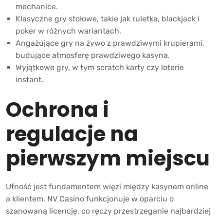
mechanice.
Klasyczne gry stołowe, takie jak ruletka, blackjack i
poker w różnych wariantach.
Angażujące gry na żywo z prawdziwymi krupierami,
budujące atmosferę prawdziwego kasyna.
Wyjątkowe gry, w tym scratch karty czy loterie
instant.
Ochrona i
regulacje na
pierwszym miejscu
Ufność jest fundamentem więzi między kasynem online
a klientem. NV Casino funkcjonuje w oparciu o
szanowaną licencję, co ręczy przestrzeganie najbardziej