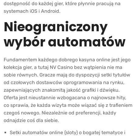
dostępność do każdej gier, które płynnie pracują na
systemach iOS i Android.
Nieograniczony
wybór automatów
Fundamentem każdego dobrego kasyna online jest jego
kolekcja gier, a tutaj NV Casino bez wątpienia nie ma
sobie równych. Gracze mają do dyspozycji setki tytułów
od czołowych dostawców oprogramowania na rynku,
zapewniających znakomitą jakość grafiki i dźwięku.
Oferta jest nieustannie wzbogacana o najnowsze hity,
co sprawia, że każda wizyta może wiązać się z trafieniem
czegoś nowego. Niezależnie od preferencji, każdy
odnajdzie coś dla siebie.
Setki automatów online (sloty) o bogatej tematyce i