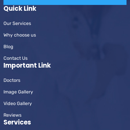
Quick Link
Our Services
Why choose us
Blog
Contact Us
Important Link
Doctors
Image Gallery
Video Gallery
Reviews
Services