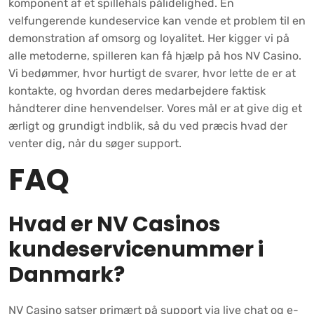
komponent af et spillehals pålidelighed. En
velfungerende kundeservice kan vende et problem til en
demonstration af omsorg og loyalitet. Her kigger vi på
alle metoderne, spilleren kan få hjælp på hos NV Casino.
Vi bedømmer, hvor hurtigt de svarer, hvor lette de er at
kontakte, og hvordan deres medarbejdere faktisk
håndterer dine henvendelser. Vores mål er at give dig et
ærligt og grundigt indblik, så du ved præcis hvad der
venter dig, når du søger support.
FAQ
Hvad er NV Casinos
kundeservicenummer i
Danmark?
NV Casino satser primært på support via live chat og e-