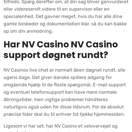
tilfreds. Spørg derefter om, at din sag bliver genvurderet
eller videresendt videre til en supervisor eller en
specialenhed. Det gavner meget, hvis du har alle dine
gamle beskeder og dokumentation klar, så du kan bakke
op om din anmodning.
Har NV Casino NV Casino
support døgnet rundt?
NV Casinos live chat er normalt åben døgnet rundt, alle
ugens dage. Det giver danske spillere adgang for
omgående hjælp til de fleste spørgsmål. E-mail support
og eventuel telefonsupport kan have mere normale
åbningstider, men vigtige problemer håndteres
naturligvis også uden for disse tidsrum. For de absolut
præcise tider skal du til enhver tid tjekke hjemmesiden.
Ligesom vi har set, har NV Casino et velovervejet og