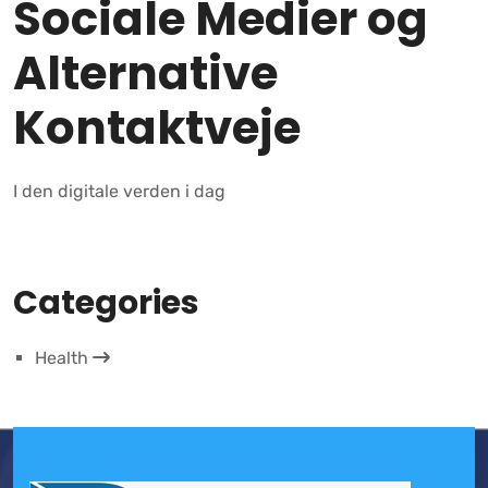
Sociale Medier og
Alternative
Kontaktveje
I den digitale verden i dag
Categories
Health