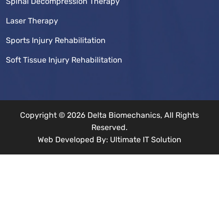
Spinal Decompression Therapy
Laser Therapy
Sports Injury Rehabilitation
Soft Tissue Injury Rehabilitation
Copyright © 2026 Delta Biomechanics, All Rights
Reserved.
Web Developed By:
Ultimate IT Solution