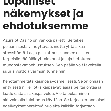
Lopulliset
näkemykset ja
ehdotuksemme
Azurslot Casino on vankka paketti. Se tekee
pelaamisesta viihdyttävää, mutta yhtä aikaa
stressitöntä. Laaja pelikattaus, suomenkielisten
tarpeisiin räätälöidyt toiminnot ja luja tietoturva
muodostavat pohjustuksen. Sen päälle voit tavoitella
suuria voittoja varmoin tunnelmin.
Kehotamme tätä kasinoa sydämellisesti. Se on omiaan
erityisesti niille, jotka kaipaavat laajaa pelitarjontaa ja
laadukasta asiakaspalvelua. Aloita pelaaminen
aktivoimalla tulobonus käyttöön. Se tarjoaa erinomaiset
edellytykset perehtyä huoletta kaikkiin tarjontaan.