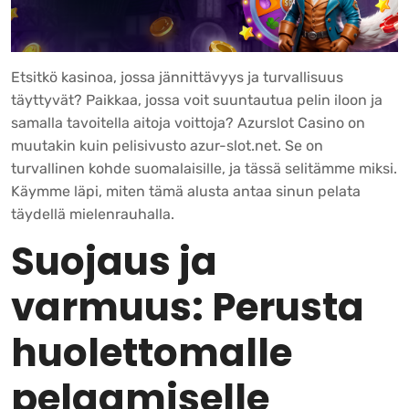
Etsitkö kasinoa, jossa jännittävyys ja turvallisuus
täyttyvät? Paikkaa, jossa voit suuntautua pelin iloon ja
samalla tavoitella aitoja voittoja? Azurslot Casino on
muutakin kuin pelisivusto
azur-slot.net
. Se on
turvallinen kohde suomalaisille, ja tässä selitämme miksi.
Käymme läpi, miten tämä alusta antaa sinun pelata
täydellä mielenrauhalla.
Suojaus ja
varmuus: Perusta
huolettomalle
pelaamiselle