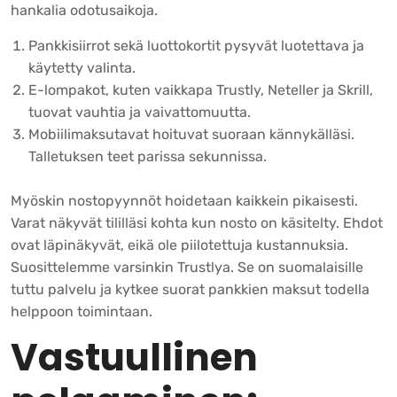
hankalia odotusaikoja.
Pankkisiirrot sekä luottokortit pysyvät luotettava ja
käytetty valinta.
E-lompakot, kuten vaikkapa Trustly, Neteller ja Skrill,
tuovat vauhtia ja vaivattomuutta.
Mobiilimaksutavat hoituvat suoraan kännykälläsi.
Talletuksen teet parissa sekunnissa.
Myöskin nostopyynnöt hoidetaan kaikkein pikaisesti.
Varat näkyvät tililläsi kohta kun nosto on käsitelty. Ehdot
ovat läpinäkyvät, eikä ole piilotettuja kustannuksia.
Suosittelemme varsinkin Trustlya. Se on suomalaisille
tuttu palvelu ja kytkee suorat pankkien maksut todella
helppoon toimintaan.
Vastuullinen