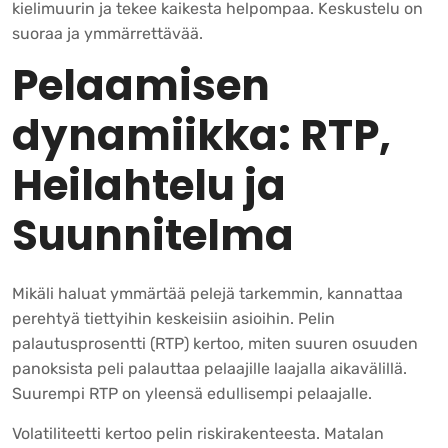
kielimuurin ja tekee kaikesta helpompaa. Keskustelu on
suoraa ja ymmärrettävää.
Pelaamisen
dynamiikka: RTP,
Heilahtelu ja
Suunnitelma
Mikäli haluat ymmärtää pelejä tarkemmin, kannattaa
perehtyä tiettyihin keskeisiin asioihin. Pelin
palautusprosentti (RTP) kertoo, miten suuren osuuden
panoksista peli palauttaa pelaajille laajalla aikavälillä.
Suurempi RTP on yleensä edullisempi pelaajalle.
Volatiliteetti kertoo pelin riskirakenteesta. Matalan