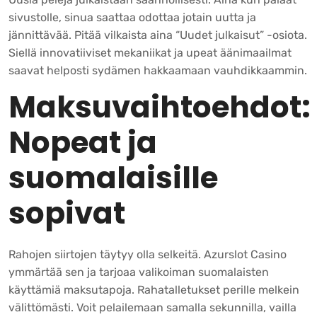
sivustolle, sinua saattaa odottaa jotain uutta ja
jännittävää. Pitää vilkaista aina “Uudet julkaisut” -osiota.
Siellä innovatiiviset mekaniikat ja upeat äänimaailmat
saavat helposti sydämen hakkaamaan vauhdikkaammin.
Maksuvaihtoehdot:
Nopeat ja
suomalaisille
sopivat
Rahojen siirtojen täytyy olla selkeitä. Azurslot Casino
ymmärtää sen ja tarjoaa valikoiman suomalaisten
käyttämiä maksutapoja. Rahatalletukset perille melkein
välittömästi. Voit pelailemaan samalla sekunnilla, vailla