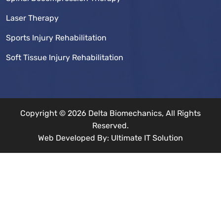
Laser Therapy
Sports Injury Rehabilitation
Soft Tissue Injury Rehabilitation
Copyright © 2026 Delta Biomechanics, All Rights
Reserved.
Web Developed By:
Ultimate IT Solution