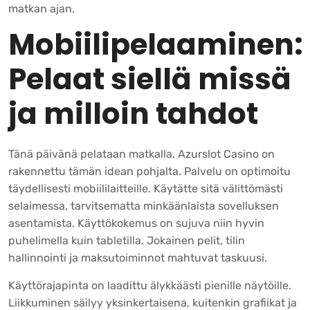
matkan ajan.
Mobiilipelaaminen:
Pelaat siellä missä
ja milloin tahdot
Tänä päivänä pelataan matkalla. Azurslot Casino on
rakennettu tämän idean pohjalta. Palvelu on optimoitu
täydellisesti mobiililaitteille. Käytätte sitä välittömästi
selaimessa, tarvitsematta minkäänlaista sovelluksen
asentamista. Käyttökokemus on sujuva niin hyvin
puhelimella kuin tabletilla. Jokainen pelit, tilin
hallinnointi ja maksutoiminnot mahtuvat taskuusi.
Käyttörajapinta on laadittu älykkäästi pienille näytöille.
Liikkuminen säilyy yksinkertaisena, kuitenkin grafiikat ja