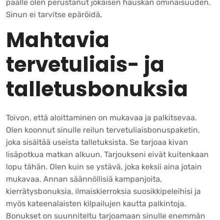
päälle olen perustanut jokaisen hauskan ominaisuuden.
Sinun ei tarvitse epäröidä.
Mahtavia
tervetuliais- ja
talletusbonuksia
Toivon, että aloittaminen on mukavaa ja palkitsevaa.
Olen koonnut sinulle reilun tervetuliaisbonuspaketin,
joka sisältää useista talletuksista. Se tarjoaa kivan
lisäpotkua matkan alkuun. Tarjoukseni eivät kuitenkaan
lopu tähän. Olen kuin se ystävä, joka keksii aina jotain
mukavaa. Annan säännöllisiä kampanjoita,
kierrätysbonuksia, ilmaiskierroksia suosikkipeleihisi ja
myös kateenalaisten kilpailujen kautta palkintoja.
Bonukset on suunniteltu tarjoamaan sinulle enemmän