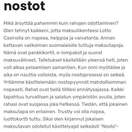
nostot
Mikä ärsyttää pahemmin kuin rahojen odottaminen?
Olen tehnyt kaikkeni, jotta maksuliikenteesi Lotto
Casinolla on nopeaa, helppoa ja vaivatonta. Annan
kattavan valikoiman suomalaisille tuttuja maksutapoja.
Nämä ovat pankkikortit, e-lompakot ja suorat
maksuvälineet. Talletukset käsitellään yleensä heti, joten
voit alkaa pelaamisen samantien. Kun onni myötäilee ja
aika on nauttia voitoista, myös nostoprosessi on selkeä.
Yritämme käsittelemään nostopyynnöt mahdollisimman
nopeasti. Rahat ovat tiellä tilillesi ennätysajassa. Kaikki
tapahtuu turvallisen ja salatun ympäristön avulla, joten
rahasi ovat suojassa joka hetkessä. Tiedän, että jokainen
maksutapa on erilainen. Trustly voi olla nopea,
luottokortti tuttu. Siksi olen kirjannut jokaisen
maksutavan odotetut käsittelyajat selkeästi “Nosto”-