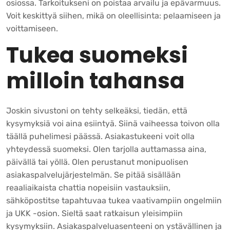
osiossa. Tarkoitukseni on poistaa arvailu ja epävarmuus.
Voit keskittyä siihen, mikä on oleellisinta: pelaamiseen ja
voittamiseen.
Tukea suomeksi
milloin tahansa
Joskin sivustoni on tehty selkeäksi, tiedän, että
kysymyksiä voi aina esiintyä. Siinä vaiheessa toivon olla
täällä puhelimesi päässä. Asiakastukeeni voit olla
yhteydessä suomeksi. Olen tarjolla auttamassa aina,
päivällä tai yöllä. Olen perustanut monipuolisen
asiakaspalvelujärjestelmän. Se pitää sisällään
reaaliaikaista chattia nopeisiin vastauksiin,
sähköpostitse tapahtuvaa tukea vaativampiin ongelmiin
ja UKK -osion. Sieltä saat ratkaisun yleisimpiin
kysymyksiin. Asiakaspalveluasenteeni on ystävällinen ja