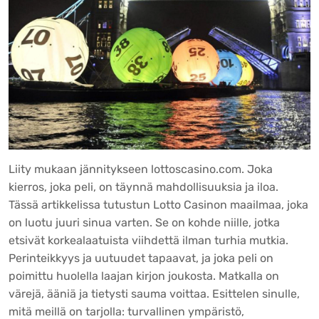
Liity mukaan jännitykseen
lottoscasino.com
. Joka
kierros, joka peli, on täynnä mahdollisuuksia ja iloa.
Tässä artikkelissa tutustun Lotto Casinon maailmaa, joka
on luotu juuri sinua varten. Se on kohde niille, jotka
etsivät korkealaatuista viihdettä ilman turhia mutkia.
Perinteikkyys ja uutuudet tapaavat, ja joka peli on
poimittu huolella laajan kirjon joukosta. Matkalla on
värejä, ääniä ja tietysti sauma voittaa. Esittelen sinulle,
mitä meillä on tarjolla: turvallinen ympäristö,