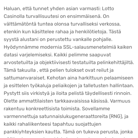
Haluan, että tunnet yhden asian varmasti: Lotto
Casinolla turvallisuutesi on ensimmäisenä. On
välttämätöntä tuntea olonsa turvalliseksi verkossa,
etenkin kun käsittelee rahaa ja henkilötietoja. Tästä
syystä alustani on perustettu vankalle pohjalle.
Hyödynnämme modernia SSL-salausmenetelmiä kaiken
datasi varjelemiseksi. Kaikki pelimme saapuvat
arvostetuilta ja objektiivisesti testatuilta pelinkehittäjiltä.
Tämä takuulla , että pelien tulokset ovat reilut ja
sattumanvaraiset. Kehotan aina harkittuun pelaamiseen
ja esittelen työkaluja peliaikojen ja talletusten hallintaan.
Pystytt siis virkistyä ja iloita pelistä täydellisesti rinnoin.
Olette ammattilaisten tarkkaavaisissa käsissä. Varmuus
rakentuu konkreettisista toimista. Sovellamme
varmennettuja satunnaislukugeneraattoreita (RNG), ja
kaikki rahaliikenteesi tapahtuu suojattujen
pankkiyhteyksien kautta. Tämä on tukeva perusta, jonka