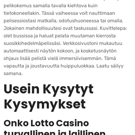
pelikokemus samalla tavalla kiehtova kuin
tietokoneellakin. Tässä vaiheessa voit nauttimaan
pelisessiostasi matkalla, odotushuoneessa tai omalla.
Jokainen mahdollisuutesi ovat taskussasi. Kuvittelepa:
olet bussissa ja haluat pelata muutaman kierrosta
suosikkihedelmäpelissäsi. Verkkosivustoni mukautuu
automaattisesti näytön kokoon, ja kosketusnäytön
ohjaus lisää pelistä vielä immersiivisemmän. Tämä
vapautta ja joustavuutta huippuluokkaa. Laatu säilyy
samana.
Usein Kysytyt
Kysymykset
Onko Lotto Casino
turvallinen ja laillinen