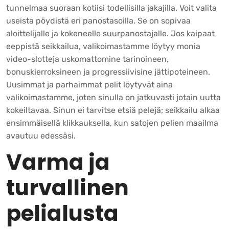
tunnelmaa suoraan kotiisi todellisilla jakajilla. Voit valita
useista pöydistä eri panostasoilla. Se on sopivaa
aloittelijalle ja kokeneelle suurpanostajalle. Jos kaipaat
eeppistä seikkailua, valikoimastamme löytyy monia
video-slotteja uskomattomine tarinoineen,
bonuskierroksineen ja progressiivisine jättipoteineen.
Uusimmat ja parhaimmat pelit löytyvät aina
valikoimastamme, joten sinulla on jatkuvasti jotain uutta
kokeiltavaa. Sinun ei tarvitse etsiä pelejä; seikkailu alkaa
ensimmäisellä klikkauksella, kun satojen pelien maailma
avautuu edessäsi.
Varma ja
turvallinen
pelialusta