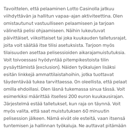
Tavoittelen, että pelaaminen Lotto Casinolla jatkuu
viihdyttävän ja hallitun vapaa-ajan aktiviteettina. Olen
omistautunut vastuulliseen pelaamiseen ja tarjoan
välineitä pelisi ohjaamiseen. Näihin lukeutuvat
päivittäiset, viikoittaiset tai joka kuukauden talletusrajat,
joita voit säätää itse tilisi asetuksista. Tarjoon myös
tilaisuuden asettaa pelisessioiden aikarajamuistutuksia.
Voit toivoessasi hyödyntää pitempikestoista tilin
pysäyttämistä (exclusion). Näiden työkalujen lisäksi
esitän linkkejä ammattilaistahoihin, jotka tuottavat
täydentävää tukea tarvittaessa. On oleellista, että pelaat
omilla ehdoillasi. Olen läsnä tukemassa sinua tässä. Voit
esimerkiksi määrittää itsellesi 200 euron kuukausirajan.
Järjestelmä estää talletukset, kun raja on täynnä. Voit
myös valita, että saat muistutuksen 60 minuutin
pelisession jälkeen. Nämä eivät ole esteitä, vaan itsensä
tuntemisen ja hallinnan työkaluja. Ne auttavat pitämään