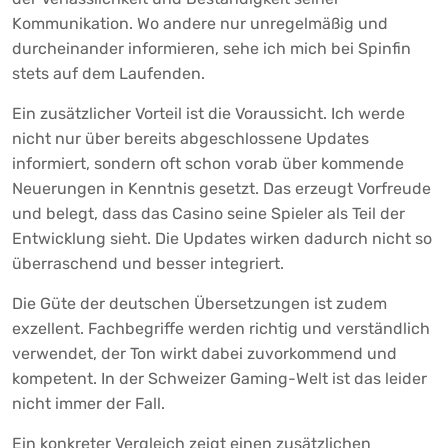
Kommunikation. Wo andere nur unregelmäßig und
durcheinander informieren, sehe ich mich bei Spinfin
stets auf dem Laufenden.
Ein zusätzlicher Vorteil ist die Voraussicht. Ich werde
nicht nur über bereits abgeschlossene Updates
informiert, sondern oft schon vorab über kommende
Neuerungen in Kenntnis gesetzt. Das erzeugt Vorfreude
und belegt, dass das Casino seine Spieler als Teil der
Entwicklung sieht. Die Updates wirken dadurch nicht so
überraschend und besser integriert.
Die Güte der deutschen Übersetzungen ist zudem
exzellent. Fachbegriffe werden richtig und verständlich
verwendet, der Ton wirkt dabei zuvorkommend und
kompetent. In der Schweizer Gaming-Welt ist das leider
nicht immer der Fall.
Ein konkreter Vergleich zeigt einen zusätzlichen