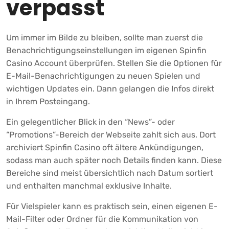
verpasst
Um immer im Bilde zu bleiben, sollte man zuerst die
Benachrichtigungseinstellungen im eigenen Spinfin
Casino Account überprüfen. Stellen Sie die Optionen für
E-Mail-Benachrichtigungen zu neuen Spielen und
wichtigen Updates ein. Dann gelangen die Infos direkt
in Ihrem Posteingang.
Ein gelegentlicher Blick in den “News”- oder
“Promotions”-Bereich der Webseite zahlt sich aus. Dort
archiviert Spinfin Casino oft ältere Ankündigungen,
sodass man auch später noch Details finden kann. Diese
Bereiche sind meist übersichtlich nach Datum sortiert
und enthalten manchmal exklusive Inhalte.
Für Vielspieler kann es praktisch sein, einen eigenen E-
Mail-Filter oder Ordner für die Kommunikation von