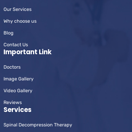
Our Services
Why choose us
Blog
Contact Us
Important Link
Doctors
Image Gallery
Video Gallery
Reviews
Services
Spinal Decompression Therapy