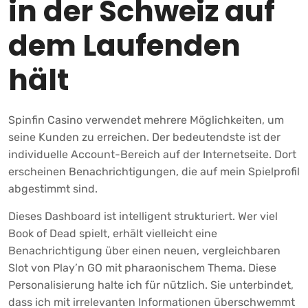
in der Schweiz auf
dem Laufenden
hält
Spinfin Casino verwendet mehrere Möglichkeiten, um
seine Kunden zu erreichen. Der bedeutendste ist der
individuelle Account-Bereich auf der Internetseite. Dort
erscheinen Benachrichtigungen, die auf mein Spielprofil
abgestimmt sind.
Dieses Dashboard ist intelligent strukturiert. Wer viel
Book of Dead spielt, erhält vielleicht eine
Benachrichtigung über einen neuen, vergleichbaren
Slot von Play’n GO mit pharaonischem Thema. Diese
Personalisierung halte ich für nützlich. Sie unterbindet,
dass ich mit irrelevanten Informationen überschwemmt