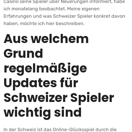
Casino seine Spieler über Neuerungen informiert, habe
ich monatelang beobachtet. Meine eigenen
Erfahrungen und was Schweizer Spieler konkret davon
haben, möchte ich hier beschreiben.
Aus welchem
Grund
regelmäßige
Updates für
Schweizer Spieler
wichtig sind
In der Schweiz ist das Online-Glücksspiel durch die