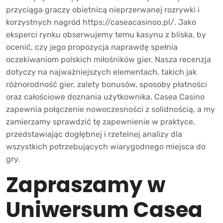
przyciąga graczy obietnicą nieprzerwanej rozrywki i
korzystnych nagród
https://caseacasinoo.pl/
. Jako
eksperci rynku obserwujemy temu kasynu z bliska, by
ocenić, czy jego propozycja naprawdę spełnia
oczekiwaniom polskich miłośników gier. Nasza recenzja
dotyczy na najważniejszych elementach, takich jak
różnorodność gier, zalety bonusów, sposoby płatności
oraz całościowe doznania użytkownika. Casea Casino
zapewnia połączenie nowoczesności z solidnością, a my
zamierzamy sprawdzić tę zapewnienie w praktyce,
przedstawiając dogłębnej i rzetelnej analizy dla
wszystkich potrzebujących wiarygodnego miejsca do
gry.
Zapraszamy w
Uniwersum Casea