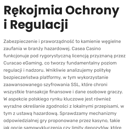
Rękojmia Ochrony
i Regulacji
Zabezpieczenie i praworządność to kamienie węgielne
zaufania w branży hazardowej. Casea Casino
funkcjonuje pod rygorystyczną licencją przyznaną przez
Curacao eGaming, co tworzy fundamentalny poziom
regulacji i nadzoru. Wnikliwie analizujemy politykę
bezpieczeństwa platformy, w tym wykorzystanie
zaawansowanego szyfrowania SSL, które chroni
wszystkie transakcje finansowe i dane osobowe graczy.
W aspekcie polskiego rynku kluczowe jest również
wyraźne określanie zgodności z lokalnymi przepisami, w
tym z ustawą hazardową. Sprawdzamy mechanizmy
odpowiedzialnej gry proponowane przez kasyno, takie
jak opcje samowykluczenia czy limity depozytów, które