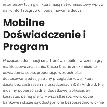
interfejsów tych gier, które mają natychmiastowy wpływ
na komfort rozgrywki i podejmowania decyzji.
Mobilne
Doświadczenie i
Program
W czasach dominacji smartfonów, mobilne wrażenia gry
ma kluczowe znaczenie. Casea Casino znakomicie to
uświadamia sobie, proponując w zupełności
dostosowaną edycję strony przeglądarkowej, która
działa bez zastrzeżeń na urządzeniach iOS i Android. Nie
musimy pobierać żadnej dodatkowej aplikacji, by
korzystać pełnią oferty – wszystkie rozrywki, opcje
bankowe i okazje są udostępnione bezpośrednio w oknie