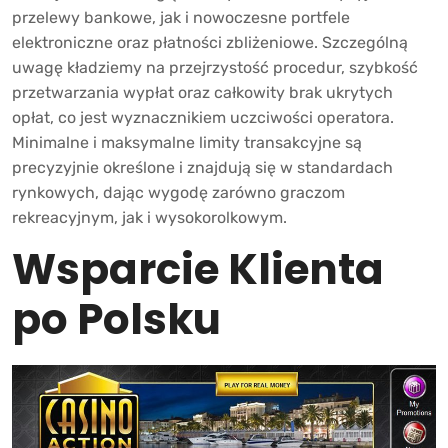
przelewy bankowe, jak i nowoczesne portfele
elektroniczne oraz płatności zbliżeniowe. Szczególną
uwagę kładziemy na przejrzystość procedur, szybkość
przetwarzania wypłat oraz całkowity brak ukrytych
opłat, co jest wyznacznikiem uczciwości operatora.
Minimalne i maksymalne limity transakcyjne są
precyzyjnie określone i znajdują się w standardach
rynkowych, dając wygodę zarówno graczom
rekreacyjnym, jak i wysokorolkowym.
Wsparcie Klienta
po Polsku