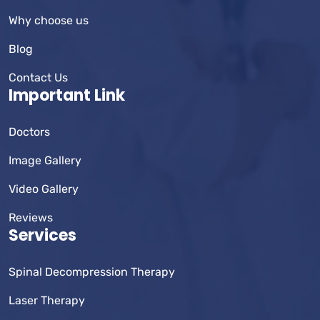
Why choose us
Blog
Contact Us
Important Link
Doctors
Image Gallery
Video Gallery
Reviews
Services
Spinal Decompression Therapy
Laser Therapy