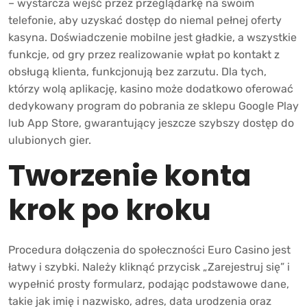
– wystarcza wejść przez przeglądarkę na swoim
telefonie, aby uzyskać dostęp do niemal pełnej oferty
kasyna. Doświadczenie mobilne jest gładkie, a wszystkie
funkcje, od gry przez realizowanie wpłat po kontakt z
obsługą klienta, funkcjonują bez zarzutu. Dla tych,
którzy wolą aplikację, kasino może dodatkowo oferować
dedykowany program do pobrania ze sklepu Google Play
lub App Store, gwarantujący jeszcze szybszy dostęp do
ulubionych gier.
Tworzenie konta
krok po kroku
Procedura dołączenia do społeczności Euro Casino jest
łatwy i szybki. Należy kliknąć przycisk „Zarejestruj się” i
wypełnić prosty formularz, podając podstawowe dane,
takie jak imię i nazwisko, adres, data urodzenia oraz