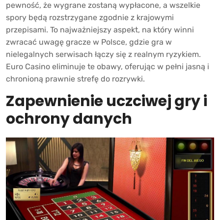
pewność, że wygrane zostaną wypłacone, a wszelkie
spory będą rozstrzygane zgodnie z krajowymi
przepisami. To najważniejszy aspekt, na który winni
zwracać uwagę gracze w Polsce, gdzie gra w
nielegalnych serwisach łączy się z realnym ryzykiem.
Euro Casino eliminuje te obawy, oferując w pełni jasną i
chronioną prawnie strefę do rozrywki.
Zapewnienie uczciwej gry i
ochrony danych