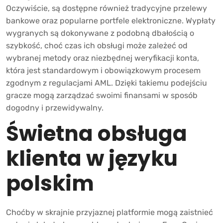
Oczywiście, są dostępne również tradycyjne przelewy
bankowe oraz popularne portfele elektroniczne. Wypłaty
wygranych są dokonywane z podobną dbałością o
szybkość, choć czas ich obsługi może zależeć od
wybranej metody oraz niezbędnej weryfikacji konta,
która jest standardowym i obowiązkowym procesem
zgodnym z regulacjami AML. Dzięki takiemu podejściu
gracze mogą zarządzać swoimi finansami w sposób
dogodny i przewidywalny.
Świetna obsługa
klienta w języku
polskim
Choćby w skrajnie przyjaznej platformie mogą zaistnieć