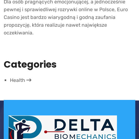
Dla osób pragnących emocjonującej, a jednocześnie
pewnej i sprawiedliwej rozrywki online w Polsce, Euro
Casino jest bardzo wiarygodną i godną zaufania
propozycję, która realizuje nawet największe
oczekiwania.
Categories
Health