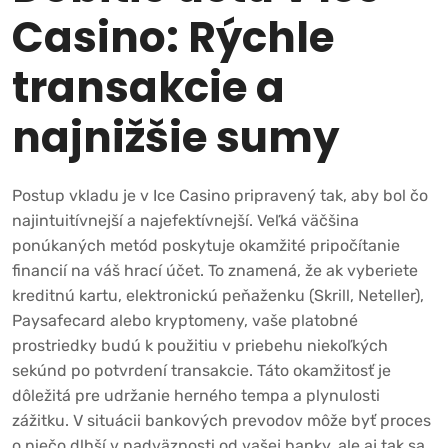
Casino: Rýchle
transakcie a
najnižšie sumy
Postup vkladu je v Ice Casino pripravený tak, aby bol čo
najintuitívnejší a najefektívnejší. Veľká väčšina
ponúkaných metód poskytuje okamžité pripočítanie
financií na váš hrací účet. To znamená, že ak vyberiete
kreditnú kartu, elektronickú peňaženku (Skrill, Neteller),
Paysafecard alebo kryptomeny, vaše platobné
prostriedky budú k použitiu v priebehu niekoľkých
sekúnd po potvrdení transakcie. Táto okamžitosť je
dôležitá pre udržanie herného tempa a plynulosti
zážitku. V situácii bankových prevodov môže byť proces
o niečo dlhší v nadväznosti od vašej banky, ale aj tak sa