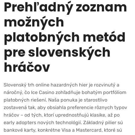
Prehľadný zoznam
možných
platobných metód
pre slovenských
hráčov
Slovenský trh online hazardných hier je rozvinutý a
náročný, čo Ice Casino zohľadňuje bohatým portfóliom
platobných riešení. Naša ponuka je starostlivo
zostavená tak, aby obsiahla preferencie rôznych typov
hráčov – od tých, ktorí uprednostňujú klasike, až po
early adopters nových technológií. Základný pilier sú
bankové karty, konkrétne Visa a Mastercard, ktoré sú