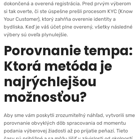
dokončená a overená registrácia. Pred prvým výberom
si tak overte, či ste úspešne prešli procesom KYC (Know
Your Customer), ktorý zahŕňa overenie identity a
bydliska. Keď je váš účet plne overený, všetky následné
výbery sú oveľa plynulejšie.
Porovnanie tempa:
Ktorá metóda je
najrýchlejšou
možnosťou?
Aby sme vám poskytli zrozumiteľný náhľad, vytvorili sme
porovnanie obvyklých dôb spracovania od momentu
podania výberovej žiadosti až po prijatie peňazí. Tieto
časy sú približné a sa môžu líšiť v závislosti od okolností,