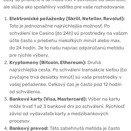
ale slúžia ako spoľahlivý vodítko pre vaše rozhodovanie.
Elektronické peňaženky (Skrill, Neteller, Revolut):
Toto je jednoznačne najrýchlejšia možnosť. Po
schválení Ice Casino (do 24h) sú prostriedky na vašom
účte často v priebehu niekoľkých minút alebo max.
do 24 hodín. Je to našu najviac odporúčanú metódu
pre rýchle výbery.
Kryptomeny (Bitcoin, Ethereum):
Druhá
najrýchlejšia cesta. Po schválení transakcie sieťou (čo
zvyčajne trvá desiatky minút) sú vaše prostriedky v
vašej peňaženke. Celkový čas je často pod 12 hodín
od schválenia.
Bankové karty (Visa, Mastercard):
Výber na kartu
môže trvať 1 až 3 bankové dni po schválení. Rýchlosť
závisí od vydavateľa karty a medzibankových
procesov.
Bankový prevod:
Táto zabehnutá metóda je často