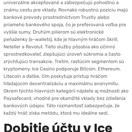
univerzálne akceptované a zabezpečujú pohodlnú a
známu cestu pre vklady. Rovnako robustnú pozíciu majú
bankové prevody prostredníctvom Trustly alebo
priameho bankového spoja, čo je preferovaná voľba pre
vyššie sumy. Druhým pilierom sú elektronické
peňaženky (e-wallets), kde je hlavným hráčom Skrill,
Neteller a Revolut. Tieto služby pôsobia ako účinný
sprostredkovateľ, zlepšujúci úroveň súkromia a často
zrýchľujúci transakcie. Tretím, rastúcim segmentom sú
kryptomeny. Ice Casino podporuje Bitcoin, Ethereum,
Litecoin a ďalšie, čím poskytuje prístup hráčom
hľadajúcim decentralizáciu a maximálnu anonymitu.
Okrem týchto hlavných kategórií nájdete aj možnosti ako
Paysafecard, vhodné pre okamžité vklady bez zdieľania
bankových údajov. Táto rozmanitosť zabezpečuje, že
každý hráč získa metódu, ktorá mu ideálne sedí.
Dobitie účtu v Ice