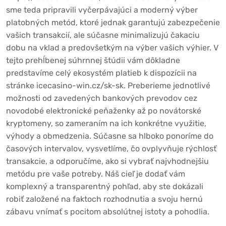
sme teda pripravili vyčerpávajúci a moderný výber
platobných metód, ktoré jednak garantujú zabezpečenie
vašich transakcií, ale súčasne minimalizujú čakaciu
dobu na vklad a predovšetkým na výber vašich výhier. V
tejto prehĺbenej súhrnnej štúdii vám dôkladne
predstavíme celý ekosystém platieb k dispozícii na
stránke icecasino-win.cz/sk-sk. Preberieme jednotlivé
možnosti od zavedených bankových prevodov cez
novodobé elektronické peňaženky až po novátorské
kryptomeny, so zameraním na ich konkrétne využitie,
výhody a obmedzenia. Súčasne sa hlboko ponoríme do
časových intervalov, vysvetlíme, čo ovplyvňuje rýchlosť
transakcie, a odporučíme, ako si vybrať najvhodnejšiu
metódu pre vaše potreby. Náš cieľ je dodať vám
komplexný a transparentný pohľad, aby ste dokázali
robiť založené na faktoch rozhodnutia a svoju hernú
zábavu vnímať s pocitom absolútnej istoty a pohodlia.