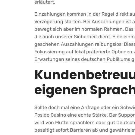
erläutert.
Einzahlungen kommen in der Regel direkt au
Verzögerung starten. Bei Auszahlungen ist 
bewegt sich aber im normalen Rahmen. Das C
die auch unserer Sicherheit dient. Eine einma
geschehen Auszahlungen reibungslos. Diese
Fokussierung auf lokal präferierte Optionen 
Erwartungen seines deutschen Publikums ge
Kundenbetreuun
eigenen Sprac
Sollte doch mal eine Anfrage oder ein Schwi
Posido Casino eine echte Stärke. Der Suppo
wird von Muttersprachlern oder gut Deutsc
beseitigt sofort Barrieren ab und gewährleis