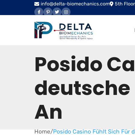
info@delta-biomechanics.com
5th Floo
Posido Ca
deutsche
An
Home
/
Posido Casino Fühlt Sich Für