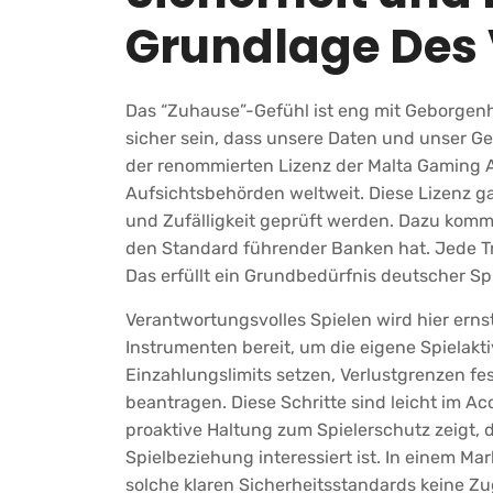
Grundlage Des
Das “Zuhause”-Gefühl ist eng mit Geborgenh
sicher sein, dass unsere Daten und unser Gel
der renommierten Lizenz der Malta Gaming A
Aufsichtsbehörden weltweit. Diese Lizenz gar
und Zufälligkeit geprüft werden. Dazu komm
den Standard führender Banken hat. Jede Tr
Das erfüllt ein Grundbedürfnis deutscher Spi
Verantwortungsvolles Spielen wird hier erns
Instrumenten bereit, um die eigene Spielakti
Einzahlungslimits setzen, Verlustgrenzen f
beantragen. Diese Schritte sind leicht im Ac
proaktive Haltung zum Spielerschutz zeigt, 
Spielbeziehung interessiert ist. In einem M
solche klaren Sicherheitsstandards keine Zug