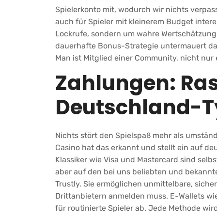
Spielerkonto mit, wodurch wir nichts verpass
auch für Spieler mit kleinerem Budget intere
Lockrufe, sondern um wahre Wertschätzung,
dauerhafte Bonus-Strategie untermauert das
Man ist Mitglied einer Community, nicht nur 
Zahlungen: Ra
Deutschland-T
Nichts stört den Spielspaß mehr als umstän
Casino hat das erkannt und stellt ein auf d
Klassiker wie Visa und Mastercard sind selbs
aber auf den bei uns beliebten und bekann
Trustly. Sie ermöglichen unmittelbare, siche
Drittanbietern anmelden muss. E-Wallets wie
für routinierte Spieler ab. Jede Methode wir