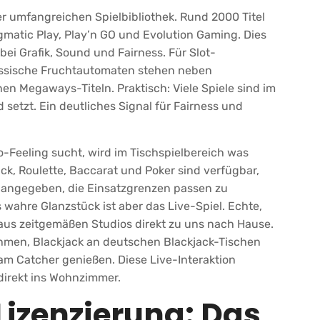
er umfangreichen Spielbibliothek. Rund 2000 Titel
agmatic Play, Play’n GO und Evolution Gaming. Dies
 bei Grafik, Sound und Fairness. Für Slot-
lassische Fruchtautomaten stehen neben
 Megaways-Titeln. Praktisch: Viele Spiele sind im
etzt. Ein deutliches Signal für Fairness und
-Feeling sucht, wird im Tischspielbereich was
ck, Roulette, Baccarat und Poker sind verfügbar,
ar angegeben, die Einsatzgrenzen passen zu
 wahre Glanzstück ist aber das Live-Spiel. Echte,
 aus zeitgemäßen Studios direkt zu uns nach Hause.
ehmen, Blackjack an deutschen Blackjack-Tischen
m Catcher genießen. Diese Live-Interaktion
direkt ins Wohnzimmer.
Lizenzierung: Das