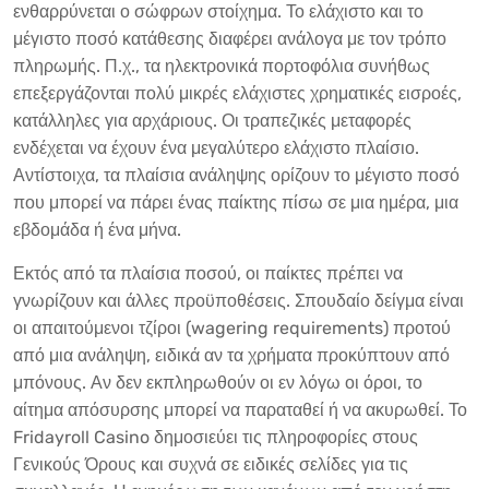
ενθαρρύνεται ο σώφρων στοίχημα. Το ελάχιστο και το
μέγιστο ποσό κατάθεσης διαφέρει ανάλογα με τον τρόπο
πληρωμής. Π.χ., τα ηλεκτρονικά πορτοφόλια συνήθως
επεξεργάζονται πολύ μικρές ελάχιστες χρηματικές εισροές,
κατάλληλες για αρχάριους. Οι τραπεζικές μεταφορές
ενδέχεται να έχουν ένα μεγαλύτερο ελάχιστο πλαίσιο.
Αντίστοιχα, τα πλαίσια ανάληψης ορίζουν το μέγιστο ποσό
που μπορεί να πάρει ένας παίκτης πίσω σε μια ημέρα, μια
εβδομάδα ή ένα μήνα.
Εκτός από τα πλαίσια ποσού, οι παίκτες πρέπει να
γνωρίζουν και άλλες προϋποθέσεις. Σπουδαίο δείγμα είναι
οι απαιτούμενοι τζίροι (wagering requirements) προτού
από μια ανάληψη, ειδικά αν τα χρήματα προκύπτουν από
μπόνους. Αν δεν εκπληρωθούν οι εν λόγω οι όροι, το
αίτημα απόσυρσης μπορεί να παραταθεί ή να ακυρωθεί. Το
Fridayroll Casino δημοσιεύει τις πληροφορίες στους
Γενικούς Όρους και συχνά σε ειδικές σελίδες για τις