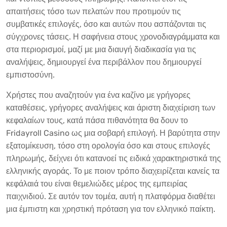
απαιτήσεις τόσο των πελατών που προτιμούν τις
συμβατικές επιλογές, όσο και αυτών που ασπάζονται τις
σύγχρονες τάσεις. Η σαφήνεια στους χρονοδιαγράμματα και
στα περιορισμοί, μαζί με μια διαυγή διαδικασία για τις
αναλήψεις, δημιουργεί ένα περιβάλλον που δημιουργεί
εμπιστοσύνη.
Χρήστες που αναζητούν για ένα καζίνο με γρήγορες
καταθέσεις, γρήγορες αναλήψεις και άριστη διαχείριση των
κεφαλαίων τους, κατά πάσα πιθανότητα θα δουν το
Fridayroll Casino ως μια σοβαρή επιλογή. Η βαρύτητα στην
εξατομίκευση, τόσο στη ορολογία όσο και στους επιλογές
πληρωμής, δείχνει ότι κατανοεί τις ειδικά χαρακτηριστικά της
ελληνικής αγοράς. Το με ποιον τρόπο διαχειρίζεται κανείς τα
κεφάλαιά του είναι θεμελιώδες μέρος της εμπειρίας
παιχνιδιού. Σε αυτόν τον τομέα, αυτή η πλατφόρμα διαθέτει
μια έμπιστη και χρηστική πρόταση για τον ελληνικό παίκτη.