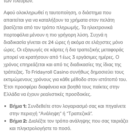
των πλευρών.
Αφού ολοκληρωθεί η ταυτοποίηση, ο διάστημα που
απαιτείται για να καταλήξουν τα χρήματα στον πελάτη
βασίζεται από τον τρόπο πληρωμής. Τα ηλεκτρονικά
πορτοφόλια μένουν η πιο γρήγορη λύση. Συχνά η
διαδικασία γίνεται σε 24 ώρες ή ακόμα σε ελάχιστες μόνο
ώρες. Οι εξαγωγές σε κάρτες ή δια τραπεζικής μεταφοράς
μπορεί να κρατήσουν από 1 έως 3 εργάσιμες ημέρες. Ο
χρόνος επηρεάζεται και από τις διαδικασίες της ίδιας της
τράπεζας. Το Fridayroll Casino συνήθως δημοσιεύει τους
εκτιμώμενους χρόνους για κάθε μέθοδο στον ιστότοπό του.
Έτσι προσφέρει διαφάνεια και βοηθά τους παίκτες στην
Ελλάδα να έχουν ρεαλιστικές προσδοκίες.
Βήμα 1:
Συνδεθείτε στον λογαριασμό σας και πηγαίνετε
στην περιοχή “Ανάληψη” ή “Τραπεζικά”.
Βήμα 2:
Διαλέξτε τον τρόπο ανάληψης που σας ταιριάζει
και πληκτρολογήστε το ποσό.