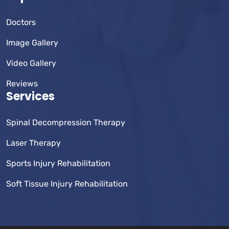
Doctors
Image Gallery
Video Gallery
Reviews
Services
Spinal Decompression Therapy
Laser Therapy
Sports Injury Rehabilitation
Soft Tissue Injury Rehabilitation