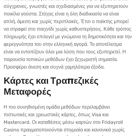
σύγχρονες, γνωστές και σχεδιασμένες για να εξυπηρετούν
ποικίλα γούστα. Στόχος είναι η όλη διαδικασία να είναι
απλή, άμεση και χωρίς περιπλοκές. Έτσι ο παίκτης μπορεί
να στραφεί στο παιχνίδι χωρίς καθυστερήσεις. Κάθε τρόπος
πληρωμής έχει επιλεγεί με γνώμονα τη δημοτικότητα και την
φερεγγυότητα του στην ελληνική αγορά. Το αποτέλεσμα
είναι να εντοπίζουν όλοι μια λύση που τους εξυπηρετεί. Η
παρουσία τοπικών μεθόδων έχει ξεχωριστή σημασία.
Προσφέρει άνεση και συχνά χαμηλότερα έξοδα.
Κάρτες και Τραπεζικές
Μεταφορές
Η πιο συνηθισμένη ομάδα μεθόδων περιλαμβάνει
πιστωτικές και χρεωστικές κάρτες, όπως Visa και
Mastercard. Οι καταθέσεις μέσω καρτών στο Fridayroll
Casino πραγματοποιούνται στιγμιαία και κανονικά χωρίς