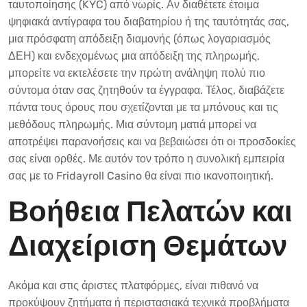
ταυτοποίησης (KYC) από νωρίς. Αν διαθέτετε έτοιμα
ψηφιακά αντίγραφα του διαβατηρίου ή της ταυτότητάς σας,
μια πρόσφατη απόδειξη διαμονής (όπως λογαριασμός
ΔΕΗ) και ενδεχομένως μια απόδειξη της πληρωμής,
μπορείτε να εκτελέσετε την πρώτη ανάληψη πολύ πιο
σύντομα όταν σας ζητηθούν τα έγγραφα. Τέλος, διαβάζετε
πάντα τους όρους που σχετίζονται με τα μπόνους και τις
μεθόδους πληρωμής. Μια σύντομη ματιά μπορεί να
αποτρέψει παρανοήσεις και να βεβαιώσει ότι οι προσδοκίες
σας είναι ορθές. Με αυτόν τον τρόπο η συνολική εμπειρία
σας με το Fridayroll Casino θα είναι πιο ικανοποιητική.
Βοήθεια Πελατών και
Διαχείριση Θεμάτων
Ακόμα και στις άριστες πλατφόρμες, είναι πιθανό να
προκύψουν ζητήματα ή περιστασιακά τεχνικά προβλήματα