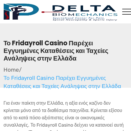
Το Fridayroll Casino Παρέχει
Εγγυημένες Καταθέσεις και Ταχείες
Ανάληψεις στην Ελλάδα
Home
/
Το Fridayroll Casino Παρέχει Εγγυημένες
Καταθέσεις και Ταχείες Ανάληψεις στην Ελλάδα
Για έναν παίκτη στην Ελλάδα, η αξία ενός καζίνο δεν
κρίνεται μόνο από τα διαθέσιμα παιχνίδια. Κρίνεται εξίσου
από το κατά πόσο αξιόπιστες είναι οι οικονομικές
συναλλαγές. Το Fridayroll Casino δείχνει να κατανοεί αυτή