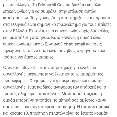
με συναλλαγές. Το Fridayroll Casino διαθέτει κανάλια
επικοινωνίας για να συμβάλει στην επίλυση αυτών
καταστάσεων. Το γεγονός ότι η υποστήριξη είναι παρούσα
στα ελληνικά είναι σημαντικό πλεονέκτημα για τους παίκτες
στην Ελλάδα. Επιτρέπει μια επικοινωνία χωρίς δυσκολίες
και με απόλυτη σαφήνεια. Κατά κανόνα, η ομάδα είναι
επικοινωνήσιμη μέσω ζωντανού chat, email και ίσως
τηλεφώνου. Το live chat είναι συνήθως ο γρηγορότερος
τρόπος για άμεσες απορίες.
Όταν απευθύνεστε με την υποστήριξη για ένα θέμα
συναλλαγής, μεριμνήστε να έχετε κάποιες απαραίτητες
πληροφορίες. Χρήσιμα είναι η ημερομηνία και ώρα της
συναλλαγής, ένας κωδικός αναφοράς (αν υπάρχει) και ο
τρόπος πληρωμής που κάνατε. Με αυτά τα στοιχεία, η
ομάδα μπορεί να εντοπίσει το αίτημά σας αμέσως και να
σας δώσει μια συγκεκριμένη απάντηση. Η αποτελεσματική
και κόσμια εξυπηρέτηση πελατών είναι το έσχατο κομμάτι