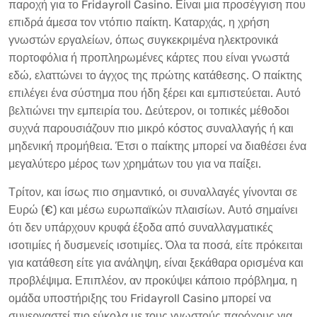
παροχή για το Fridayroll Casino. Είναι μια προσέγγιση που
επιδρά άμεσα τον ντόπιο παίκτη. Καταρχάς, η χρήση
γνωστών εργαλείων, όπως συγκεκριμένα ηλεκτρονικά
πορτοφόλια ή προπληρωμένες κάρτες που είναι γνωστά
εδώ, ελαττώνει το άγχος της πρώτης κατάθεσης. Ο παίκτης
επιλέγει ένα σύστημα που ήδη ξέρει και εμπιστεύεται. Αυτό
βελτιώνει την εμπειρία του. Δεύτερον, οι τοπικές μέθοδοι
συχνά παρουσιάζουν πιο μικρό κόστος συναλλαγής ή και
μηδενική προμήθεια. Έτσι ο παίκτης μπορεί να διαθέσει ένα
μεγαλύτερο μέρος των χρημάτων του για να παίξει.
Τρίτον, και ίσως πιο σημαντικό, οι συναλλαγές γίνονται σε
Ευρώ (€) και μέσω ευρωπαϊκών πλαισίων. Αυτό σημαίνει
ότι δεν υπάρχουν κρυφά έξοδα από συναλλαγματικές
ισοτιμίες ή δυσμενείς ισοτιμίες. Όλα τα ποσά, είτε πρόκειται
για κατάθεση είτε για ανάληψη, είναι ξεκάθαρα ορισμένα και
προβλέψιμα. Επιπλέον, αν προκύψει κάποιο πρόβλημα, η
ομάδα υποστήριξης του Fridayroll Casino μπορεί να
συνεργαστεί πιο εύκολα με τους γνωστούς παρόχους για