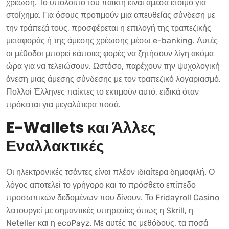
χρέωση. Το υπόλοιπο του παίκτη είναι άμεσα έτοιμο για
στοίχημα. Για όσους προτιμούν μια απευθείας σύνδεση με
την τράπεζά τους, προσφέρεται η επιλογή της τραπεζικής
μεταφοράς ή της άμεσης χρέωσης μέσω e-banking. Αυτές
οι μέθοδοι μπορεί κάποιες φορές να ζητήσουν λίγη ακόμα
ώρα για να τελειώσουν. Ωστόσο, παρέχουν την ψυχολογική
άνεση μιας άμεσης σύνδεσης με τον τραπεζικό λογαριασμό.
Πολλοί Έλληνες παίκτες το εκτιμούν αυτό, ειδικά όταν
πρόκειται για μεγαλύτερα ποσά.
E-Wallets και Άλλες
Εναλλακτικές
Οι ηλεκτρονικές τσάντες είναι πλέον ιδιαίτερα δημοφιλή. Ο
λόγος αποτελεί το γρήγορο και το πρόσθετο επίπεδο
προσωπικών δεδομένων που δίνουν. Το Fridayroll Casino
λειτουργεί με σημαντικές υπηρεσίες όπως η Skrill, η
Neteller και η ecoPayz. Με αυτές τις μεθόδους, τα ποσά