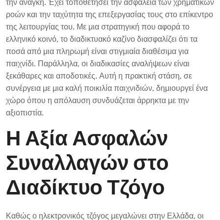
την ανάγκη. Έχει τοποθετήσει την ασφάλεια των χρηματικών
ροών και την ταχύτητα της επεξεργασίας τους στο επίκεντρο
της λειτουργίας του. Με μια στρατηγική που αφορά το
ελληνικό κοινό, το διαδικτυακό καζίνο διασφαλίζει ότι τα
ποσά από μια πληρωμή είναι στιγμιαία διαθέσιμα για
παιχνίδι. Παράλληλα, οι διαδικασίες αναλήψεων είναι
ξεκάθαρες και αποδοτικές. Αυτή η πρακτική στάση, σε
συνέργεια με μια καλή ποικιλία παιχνιδιών, δημιουργεί ένα
χώρο όπου η απόλαυση συνδυάζεται άρρηκτα με την
αξιοπιστία.
Η Αξία Ασφαλών
Συναλλαγών στο
Διαδίκτυο Τζόγο
Καθώς ο ηλεκτρονικός τζόγος μεγαλώνει στην Ελλάδα, οι