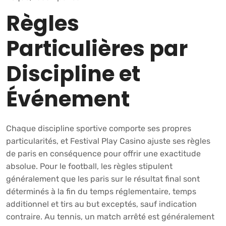
Règles
Particulières par
Discipline et
Événement
Chaque discipline sportive comporte ses propres
particularités, et Festival Play Casino ajuste ses règles
de paris en conséquence pour offrir une exactitude
absolue. Pour le football, les règles stipulent
généralement que les paris sur le résultat final sont
déterminés à la fin du temps réglementaire, temps
additionnel et tirs au but exceptés, sauf indication
contraire. Au tennis, un match arrêté est généralement