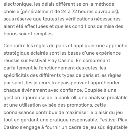
électronique, les délais diffèrent selon la méthode
choisie (généralement de 24 à 72 heures ouvrables),
sous réserve que toutes les vérifications nécessaires
aient été effectuées et que les conditions de mise des
bonus soient remplies.
Connaître les règles de paris et appliquer une approche
stratégique éclairée sont les bases d’une expérience
réussie sur Festival Play Casino. En comprenant
parfaitement le fonctionnement des cotes, les
spécificités des différents types de paris et les règles
par sport, les joueurs français peuvent appréhender
chaque événement avec confiance. Couplée à une
gestion rigoureuse de la bankroll, une analyse préalable
et une utilisation avisée des promotions, cette
connaissance contribue de maximiser le plaisir du jeu
tout en gardant une pratique responsable. Festival Play
Casino s’engage à fournir un cadre de jeu sûr, équitable