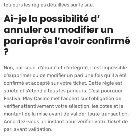
toujours les règles détaillées sur le site.
Ai-je la possibilité d’
annuler ou modifier un
pari après l’avoir confirmé
?
Non, par souci d’équité et d’intégrité, il est impossible
d’supprimer ou de modifier un pari une fois qu’il a été
confirmé et accepté sur votre ticket. Cette règle est
stricte et s’étend à tous les parieurs. C’est pourquoi
Festival Play Casino met l’accent sur l’obligation de
vérifier attentivement votre sélection, les cotes et le
montant de la mise avant de valider toute transaction.
Accordez-vous un instant pour vérifier votre ticket de
pari avant validation.