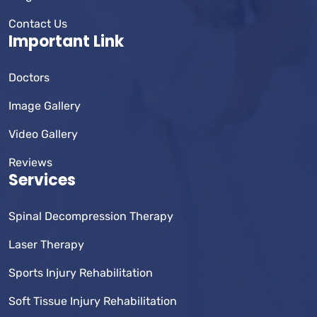
Contact Us
Important Link
Doctors
Image Gallery
Video Gallery
Reviews
Services
Spinal Decompression Therapy
Laser Therapy
Sports Injury Rehabilitation
Soft Tissue Injury Rehabilitation