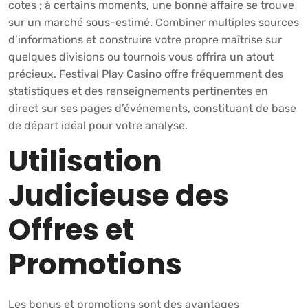
cotes ; à certains moments, une bonne affaire se trouve
sur un marché sous-estimé. Combiner multiples sources
d’informations et construire votre propre maîtrise sur
quelques divisions ou tournois vous offrira un atout
précieux. Festival Play Casino offre fréquemment des
statistiques et des renseignements pertinentes en
direct sur ses pages d’événements, constituant de base
de départ idéal pour votre analyse.
Utilisation
Judicieuse des
Offres et
Promotions
Les bonus et promotions sont des avantages