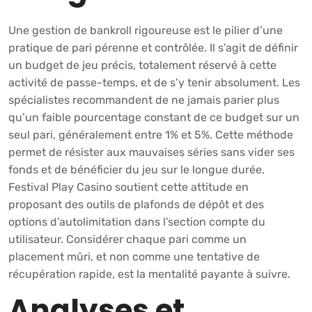
Une gestion de bankroll rigoureuse est le pilier d’une
pratique de pari pérenne et contrôlée. Il s’agit de définir
un budget de jeu précis, totalement réservé à cette
activité de passe-temps, et de s’y tenir absolument. Les
spécialistes recommandent de ne jamais parier plus
qu’un faible pourcentage constant de ce budget sur un
seul pari, généralement entre 1% et 5%. Cette méthode
permet de résister aux mauvaises séries sans vider ses
fonds et de bénéficier du jeu sur le longue durée.
Festival Play Casino soutient cette attitude en
proposant des outils de plafonds de dépôt et des
options d’autolimitation dans l’section compte du
utilisateur. Considérer chaque pari comme un
placement mûri, et non comme une tentative de
récupération rapide, est la mentalité payante à suivre.
Analyses et