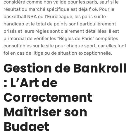
considéré comme non valide pour les paris, sauf si le
résultat du marché spécifique est déjà fixé. Pour le
basketball NBA ou l’Euroleague, les paris sur le
handicap et le total de points sont particulièrement
prisés et leurs règles sont clairement détaillées. Il est
primordial de vérifier les “Règles de Paris” complètes
consultables sur le site pour chaque sport, car elles font
foi en cas de litige ou de situation exceptionnelle.
Gestion de Bankroll
: L’Art de
Correctement
Maîtriser son
Budget