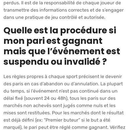
perdus. Il est de la responsabilité de chaque joueur de
transmettre des informations correctes et de s’engager
dans une pratique de jeu contrôlé et autorisée.
Quelle est la procédure si
mon pari est gagnant
mais que l’événement est
suspendu ou invalidé ?
Les règles propres à chaque sport précisent le devenir
des paris en cas d’abandon ou d’annulation. La plupart
du temps, si l’événement n’est pas continué dans un
délai fixé (souvent 24 ou 48h), tous les paris sur des
marchés non achevés sont jugés comme nuls et les
mises sont restituées. Pour les marchés dont le résultat
est déjà défini (ex: “Premier buteur” si le but a été
marqué), le pari peut être réglé comme gagnant. Vérifiez