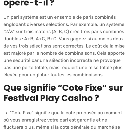
opère-t-il ?
Un pari système est un ensemble de paris combinés
englobant diverses sélections. Par exemple, un système
“2/3” sur trois matchs (A, B, C) crée trois paris combinés
doubles : A+B, A+C, B+C. Vous gagnez si au moins deux
de vos trois sélections sont correctes. Le coût de la mise
est majoré par le nombre de combinaisons. Cela apporte
une sécurité car une sélection incorrecte ne provoque
pas une perte totale, mais requiert une mise totale plus
élevée pour englober toutes les combinaisons.
Que signifie “Cote Fixe” sur
Festival Play Casino ?
La “Cote Fixe” signifie que la cote proposée au moment
où vous enregistrez votre pari est garantie et ne
fluctuera plus, même si la cote générale du marché se