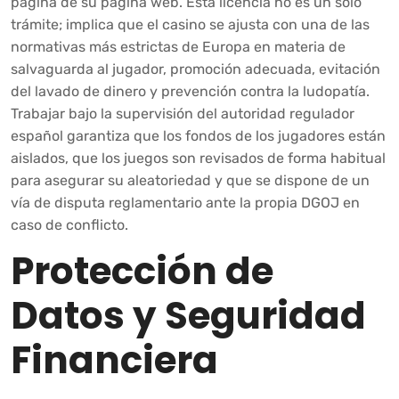
página de su página web. Esta licencia no es un solo
trámite; implica que el casino se ajusta con una de las
normativas más estrictas de Europa en materia de
salvaguarda al jugador, promoción adecuada, evitación
del lavado de dinero y prevención contra la ludopatía.
Trabajar bajo la supervisión del autoridad regulador
español garantiza que los fondos de los jugadores están
aislados, que los juegos son revisados de forma habitual
para asegurar su aleatoriedad y que se dispone de un
vía de disputa reglamentario ante la propia DGOJ en
caso de conflicto.
Protección de
Datos y Seguridad
Financiera