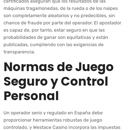
certificados aseguran que los resultados de las
máquinas tragamonedas, de la rueda o de los naipes
son completamente aleatorios y no predecibles, sin
chance de fraude por parte del operador. El apostador
es capaz de, por tanto, estar seguro en que las
probabilidades de ganar son equitativas y están
publicadas, cumpliendo con las exigencias de
transparencia.
Normas de Juego
Seguro y Control
Personal
Un operador serio y regulado en España debe
proporcionar herramientas robustas de juego
controlado, y Westace Casino incorpora las impuestas