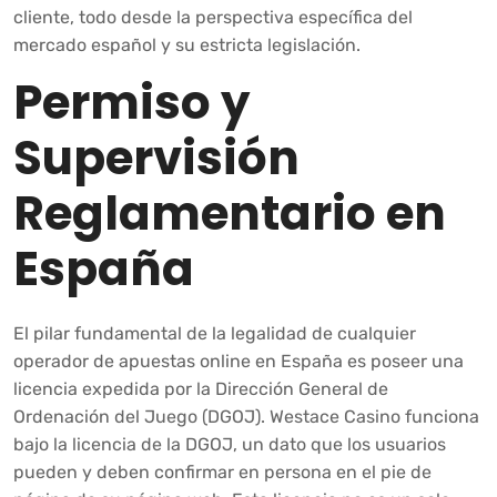
cliente, todo desde la perspectiva específica del
mercado español y su estricta legislación.
Permiso y
Supervisión
Reglamentario en
España
El pilar fundamental de la legalidad de cualquier
operador de apuestas online en España es poseer una
licencia expedida por la Dirección General de
Ordenación del Juego (DGOJ). Westace Casino funciona
bajo la licencia de la DGOJ, un dato que los usuarios
pueden y deben confirmar en persona en el pie de