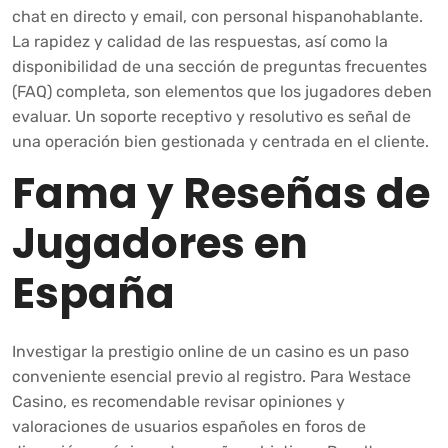
chat en directo y email, con personal hispanohablante.
La rapidez y calidad de las respuestas, así como la
disponibilidad de una sección de preguntas frecuentes
(FAQ) completa, son elementos que los jugadores deben
evaluar. Un soporte receptivo y resolutivo es señal de
una operación bien gestionada y centrada en el cliente.
Fama y Reseñas de
Jugadores en
España
Investigar la prestigio online de un casino es un paso
conveniente esencial previo al registro. Para Westace
Casino, es recomendable revisar opiniones y
valoraciones de usuarios españoles en foros de