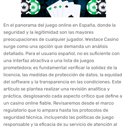
En el panorama del juego online en España, donde la
seguridad y la legitimidad son las mayores
preocupaciones de cualquier jugador, Westace Casino
surge como una opción que demanda un análisis
detallado. Para el usuario español, no es suficiente con
una interfaz atractiva o una lista de juegos
prometedora; es fundamental verificar la solidez de la
licencia, las medidas de protección de datos, la equidad
del software y la transparencia en las condiciones. Este
artículo se plantea realizar una revisión analítica y
práctica, desglosando cada aspecto crítico que define a
un casino online fiable. Revisaremos desde el marco
regulatorio que lo ampara hasta los protocolos de
seguridad técnica, incluyendo las políticas de juego
responsable y la eficacia de su servicio de atención al