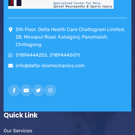
5th Floor, Delta Health Care Chattogram Limited,
28, Mirzapul Road, Katalgonj, Panchlaish,
Chittagong.
01894444255, 01894445011
info@delta-biomechanics.com
Quick Link
Our Services