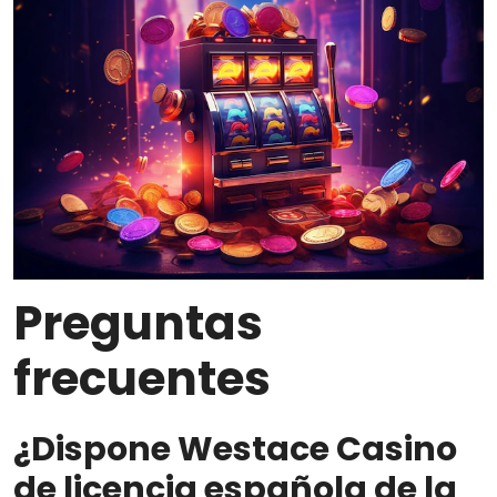
Preguntas
frecuentes
¿Dispone Westace Casino
de licencia española de la