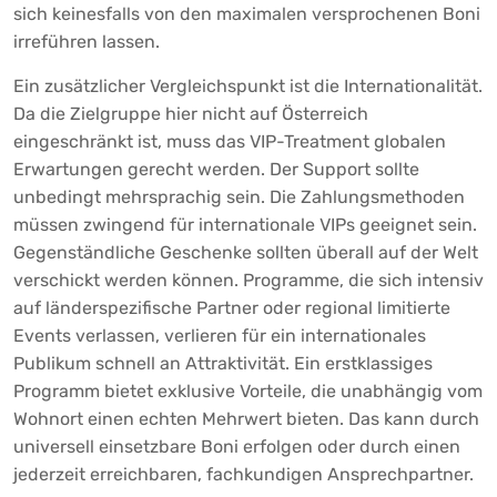
sich keinesfalls von den maximalen versprochenen Boni
irreführen lassen.
Ein zusätzlicher Vergleichspunkt ist die Internationalität.
Da die Zielgruppe hier nicht auf Österreich
eingeschränkt ist, muss das VIP-Treatment globalen
Erwartungen gerecht werden. Der Support sollte
unbedingt mehrsprachig sein. Die Zahlungsmethoden
müssen zwingend für internationale VIPs geeignet sein.
Gegenständliche Geschenke sollten überall auf der Welt
verschickt werden können. Programme, die sich intensiv
auf länderspezifische Partner oder regional limitierte
Events verlassen, verlieren für ein internationales
Publikum schnell an Attraktivität. Ein erstklassiges
Programm bietet exklusive Vorteile, die unabhängig vom
Wohnort einen echten Mehrwert bieten. Das kann durch
universell einsetzbare Boni erfolgen oder durch einen
jederzeit erreichbaren, fachkundigen Ansprechpartner.