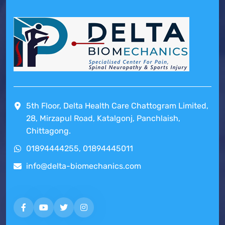
5th Floor, Delta Health Care Chattogram Limited,
28, Mirzapul Road, Katalgonj, Panchlaish,
Chittagong.
01894444255, 01894445011
info@delta-biomechanics.com