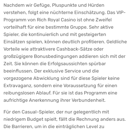
Nachdem wir Gefüge, Pluspunkte und Hürden
verstehen, folgt eine nüchterne Einschätzung. Das VIP-
Programm von Rich Royal Casino ist ohne Zweifel
vorteilhaft für eine bestimmte Gruppe. Sehr aktive
Spieler, die kontinuierlich und mit gesteigerten
Einsätzen spielen, können deutlich profitieren. Geldliche
Vorteile wie attraktivere Cashback-Sätze oder
großzügigere Bonusbedingungen addieren sich mit der
Zeit. Sie können die Erfolgsaussichten spürbar
beeinflussen. Der exklusive Service und die
vorgezogene Abwicklung sind für diese Spieler keine
Extravaganz, sondern eine Voraussetzung für einen
reibungslosen Ablauf. Für sie ist das Programm eine
aufrichtige Anerkennung ihrer Verbundenheit.
Für den Casual-Spieler, der nur gelegentlich mit
niedrigem Budget spielt, fällt die Rechnung anders aus.
Die Barrieren, um in die einträglichen Level zu