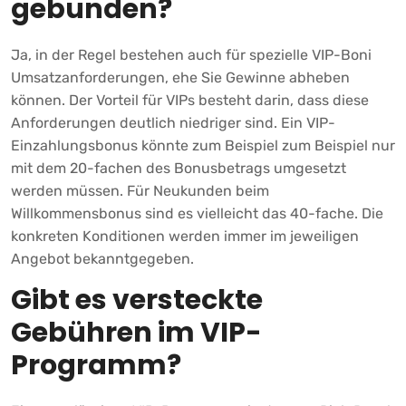
gebunden?
Ja, in der Regel bestehen auch für spezielle VIP-Boni
Umsatzanforderungen, ehe Sie Gewinne abheben
können. Der Vorteil für VIPs besteht darin, dass diese
Anforderungen deutlich niedriger sind. Ein VIP-
Einzahlungsbonus könnte zum Beispiel zum Beispiel nur
mit dem 20-fachen des Bonusbetrags umgesetzt
werden müssen. Für Neukunden beim
Willkommensbonus sind es vielleicht das 40-fache. Die
konkreten Konditionen werden immer im jeweiligen
Angebot bekanntgegeben.
Gibt es versteckte
Gebühren im VIP-
Programm?