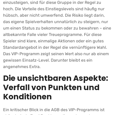
einzusteigen, sind für diese Gruppe in der Regel zu
hoch. Die Vorteile des Einstiegslevels sind häufig nur
hübsch, aber nicht umwerfend. Die Risiko liegt darin,
das eigene Spielverhalten unnatürlich zu steigern, nur
um einen Status zu bekommen oder zu bewahren – eine
altbekannte Falle vieler Treueprogramme. Für diese
Spieler sind klare, einmalige Aktionen oder ein gutes
Standardangebot in der Regel die vernünftigere Wahl.
Das VIP-Programm zeigt seinen Wert also nur ab einem
gewissen Einsatz-Level. Darunter bleibt es ein
angenehmes Extra.
Die unsichtbaren Aspekte:
Verfall von Punkten und
Konditionen
Ein kritischer Blick in die AGB des VIP-Programms ist