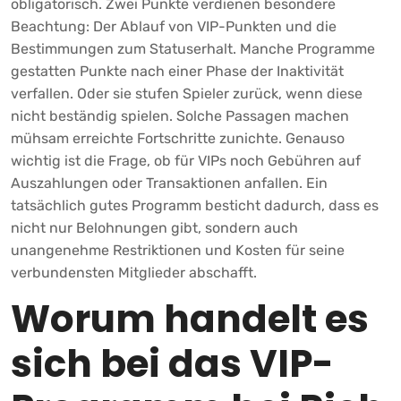
obligatorisch. Zwei Punkte verdienen besondere
Beachtung: Der Ablauf von VIP-Punkten und die
Bestimmungen zum Statuserhalt. Manche Programme
gestatten Punkte nach einer Phase der Inaktivität
verfallen. Oder sie stufen Spieler zurück, wenn diese
nicht beständig spielen. Solche Passagen machen
mühsam erreichte Fortschritte zunichte. Genauso
wichtig ist die Frage, ob für VIPs noch Gebühren auf
Auszahlungen oder Transaktionen anfallen. Ein
tatsächlich gutes Programm besticht dadurch, dass es
nicht nur Belohnungen gibt, sondern auch
unangenehme Restriktionen und Kosten für seine
verbundensten Mitglieder abschafft.
Worum handelt es
sich bei das VIP-