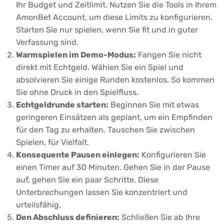
Ihr Budget und Zeitlimit. Nutzen Sie die Tools in Ihrem
AmonBet Account, um diese Limits zu konfigurieren.
Starten Sie nur spielen, wenn Sie fit und in guter
Verfassung sind.
Warmspielen im Demo-Modus:
Fangen Sie nicht
direkt mit Echtgeld. Wählen Sie ein Spiel und
absolvieren Sie einige Runden kostenlos. So kommen
Sie ohne Druck in den Spielfluss.
Echtgeldrunde starten:
Beginnen Sie mit etwas
geringeren Einsätzen als geplant, um ein Empfinden
für den Tag zu erhalten. Tauschen Sie zwischen
Spielen, für Vielfalt.
Konsequente Pausen einlegen:
Konfigurieren Sie
einen Timer auf 30 Minuten. Gehen Sie in der Pause
auf, gehen Sie ein paar Schritte. Diese
Unterbrechungen lassen Sie konzentriert und
urteilsfähig.
Den Abschluss definieren:
Schließen Sie ab Ihre