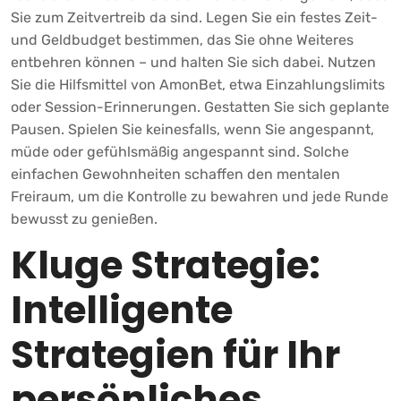
Sie zum Zeitvertreib da sind. Legen Sie ein festes Zeit-
und Geldbudget bestimmen, das Sie ohne Weiteres
entbehren können – und halten Sie sich dabei. Nutzen
Sie die Hilfsmittel von AmonBet, etwa Einzahlungslimits
oder Session-Erinnerungen. Gestatten Sie sich geplante
Pausen. Spielen Sie keinesfalls, wenn Sie angespannt,
müde oder gefühlsmäßig angespannt sind. Solche
einfachen Gewohnheiten schaffen den mentalen
Freiraum, um die Kontrolle zu bewahren und jede Runde
bewusst zu genießen.
Kluge Strategie:
Intelligente
Strategien für Ihr
persönliches