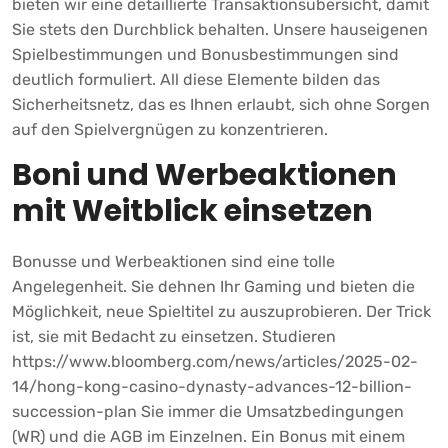
bieten wir eine detaillierte Transaktionsübersicht, damit
Sie stets den Durchblick behalten. Unsere hauseigenen
Spielbestimmungen und Bonusbestimmungen sind
deutlich formuliert. All diese Elemente bilden das
Sicherheitsnetz, das es Ihnen erlaubt, sich ohne Sorgen
auf den Spielvergnügen zu konzentrieren.
Boni und Werbeaktionen
mit Weitblick einsetzen
Bonusse und Werbeaktionen sind eine tolle
Angelegenheit. Sie dehnen Ihr Gaming und bieten die
Möglichkeit, neue Spieltitel zu auszuprobieren. Der Trick
ist, sie mit Bedacht zu einsetzen. Studieren
https://www.bloomberg.com/news/articles/2025-02-
14/hong-kong-casino-dynasty-advances-12-billion-
succession-plan
Sie immer die Umsatzbedingungen
(WR) und die AGB im Einzelnen. Ein Bonus mit einem