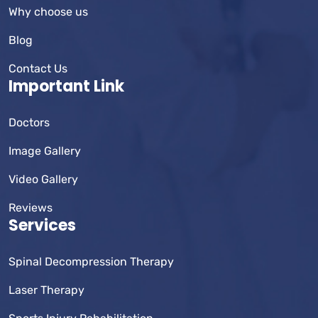
Why choose us
Blog
Contact Us
Important Link
Doctors
Image Gallery
Video Gallery
Reviews
Services
Spinal Decompression Therapy
Laser Therapy