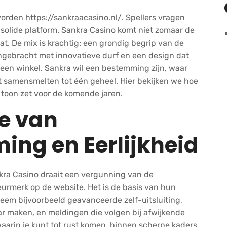
worden
https://sankraacasino.nl/
. Spellers vragen
n solide platform. Sankra Casino komt niet zomaar de
t. De mix is krachtig: een grondig begrip van de
gebracht met innovatieve durf en een design dat
jn een winkel. Sankra wil een bestemming zijn, waar
rt samensmelten tot één geheel. Hier bekijken we hoe
toon zet voor de komende jaren.
e van
ing en Eerlijkheid
kra Casino draait een vergunning van de
eurmerk op de website. Het is de basis van hun
 Neem bijvoorbeeld geavanceerde zelf-uitsluiting,
aar maken, en meldingen die volgen bij afwijkende
aarin je kunt tot rust komen, binnen scherpe kaders.