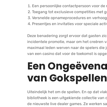
Een persoonlijke contactpersoon voor de 
Toegang tot exclusieve competities met gr
Versnelde opnameprocedures en verhoog
Presentjes en invitaties voor speciale activ
Deze benadering zorgt ervoor dat gasten zich
incidentele promotie, maar om het creëren v
maximaal leden werven naar de spelers die j
van een casino dat voor de toekomst is opge
Een Ongeëvena
van Gokspellen
Uiteindelijk het om de spellen. En op dat vl
bibliotheek is een uitgekiende collectie van 
de nieuwste live dealer games. Ze werken sa