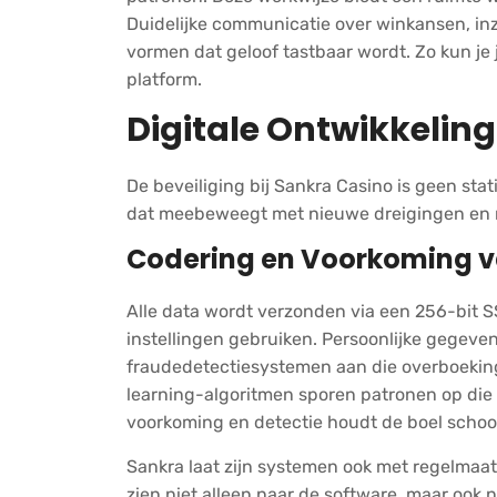
Duidelijke communicatie over winkansen, inzi
vormen dat geloof tastbaar wordt. Zo kun je je
platform.
Digitale Ontwikkeling 
De beveiliging bij Sankra Casino is geen sta
dat meebeweegt met nieuwe dreigingen en
Codering en Voorkoming v
Alle data wordt verzonden via een 256-bit S
instellingen gebruiken. Persoonlijke gegeven
fraudedetectiesystemen aan die overboeki
learning-algoritmen sporen patronen op die 
voorkoming en detectie houdt de boel schoo
Sankra laat zijn systemen ook met regelmaat
zien niet alleen naar de software, maar ook 