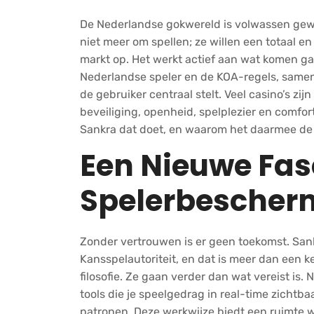
De Nederlandse gokwereld is volwassen ge
niet meer om spellen; ze willen een totaal e
markt op. Het werkt actief aan wat komen gaa
Nederlandse speler en de KOA-regels, samen
de gebruiker centraal stelt. Veel casino’s zi
beveiliging, openheid, spelplezier en comfo
Sankra dat doet, en waarom het daarmee de 
Een Nieuwe Fas
Spelerbescherm
Zonder vertrouwen is er geen toekomst. San
Kansspelautoriteit, en dat is meer dan een k
filosofie. Ze gaan verder dan wat vereist is.
tools die je speelgedrag in real-time zichtb
patronen. Deze werkwijze biedt een ruimte w