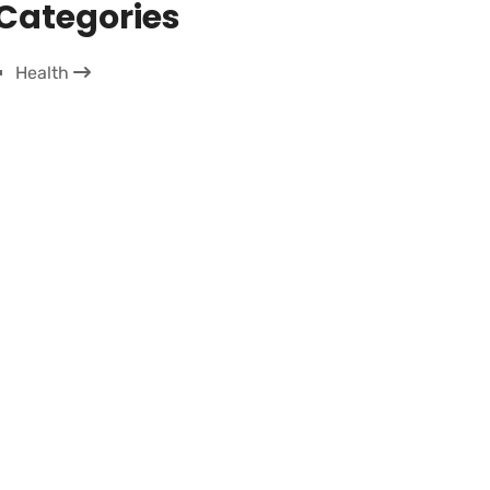
Categories
Health