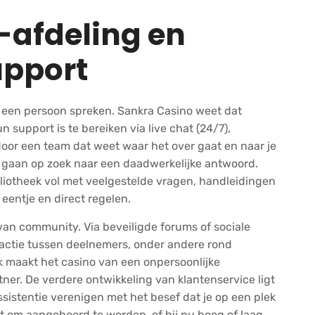
-afdeling en
pport
je een persoon spreken. Sankra Casino weet dat
un support is te bereiken via live chat (24/7),
door een team dat weet waar het over gaat en naar je
n gaan op zoek naar een daadwerkelijke antwoord.
liotheek vol met veelgestelde vragen, handleidingen
e eentje en direct regelen.
n community. Via beveiligde forums of sociale
ractie tussen deelnemers, onder andere rond
 maakt het casino van een onpersoonlijke
er. De verdere ontwikkeling van klantenservice ligt
sistentie verenigen met het besef dat je op een plek
t om aangehoord te worden, of hij nu hoog of laag