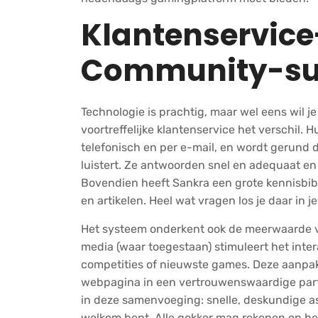
Klantenservice
Community-su
Technologie is prachtig, maar wel eens wil 
voortreffelijke klantenservice het verschil. H
telefonisch en per e-mail, en wordt gerund 
luistert. Ze antwoorden snel en adequaat e
Bovendien heeft Sankra een grote kennisbib
en artikelen. Heel wat vragen los je daar in j
Het systeem onderkent ook de meerwaarde va
media (waar toegestaan) stimuleert het inte
competities of nieuwste games. Deze aanpak
webpagina in een vertrouwenswaardige partn
in deze samenvoeging: snelle, deskundige as
welkom bent. Alle gokker mag rekenen op he