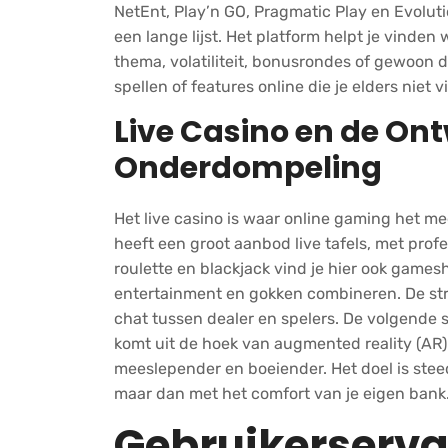
NetEnt, Play’n GO, Pragmatic Play en Evolutio
een lange lijst. Het platform helpt je vinden
thema, volatiliteit, bonusrondes of gewoon 
spellen of features online die je elders niet 
Live Casino en de On
Onderdompeling
Het live casino is waar online gaming het m
heeft een groot aanbod live tafels, met profe
roulette en blackjack vind je hier ook game
entertainment en gokken combineren. De str
chat tussen dealer en spelers. De volgende 
komt uit de hoek van augmented reality (AR)
meeslepender en boeiender. Het doel is stee
maar dan met het comfort van je eigen bank
Gebruikerserva