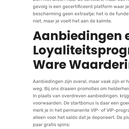
gevolg is een gecertificeerd platform waar je
bescherming geen extraatje; het is de funder
niet, maar je voelt het aan de kalmte.
Aanbiedingen 
Loyaliteitspr
Ware Waarder
Aanbiedingen zijn overal, maar vaak zijn er
weg. Bij ons draaien promoties om helderhei
In plaats van overdreven aanbiedingen, krij
voorwaarden. De startbonus is daar een goed
merk je in het permanente VIP- of VIP-program
alleen voor het saldo dat je deponeert. De p
paar gratis spins: