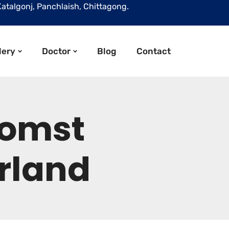
Katalgonj, Panchlaish, Chittagong.
lery
Doctor
Blog
Contact
komst
rland