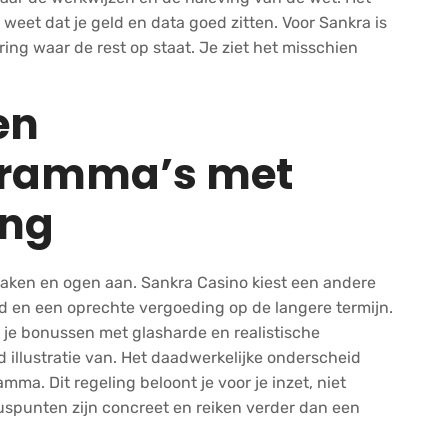
 weet dat je geld en data goed zitten. Voor Sankra is
ing waar de rest op staat. Je ziet het misschien
en
ogramma’s met
ing
 haken en ogen aan. Sankra Casino kiest een andere
d en een oprechte vergoeding op de langere termijn.
g je bonussen met glasharde en realistische
 illustratie van. Het daadwerkelijke onderscheid
ma. Dit regeling beloont je voor je inzet, niet
luspunten zijn concreet en reiken verder dan een