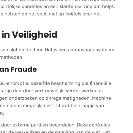
chtelijke condities en een klantenservice dat helpt,
 richten op het spel, niet op twijfels over het
in Veiligheid
tisch slot op de deur. Het is een aanpasbaar systeem
 methoden.
an Fraude
SL-encryptie, dezelfde bescherming die financiële
s zijn daardoor vertrouwelijk. Verder werken er
ngen onderzoeken op onregelmatigheden. Machine
een mens mogelijk mist. Dit dubbele laagje van
n.
 door externe partijen beoordelen. Deze controles
naar de werkwijzen en de naleving van de wet. Het