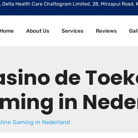
r, Delta Health Care Chattogram Limited, 28, Mirzapul Road, 
Home
About Us
Services
Reviews
Gal
asino de Toe
ming in Nede
line Gaming in Nederland