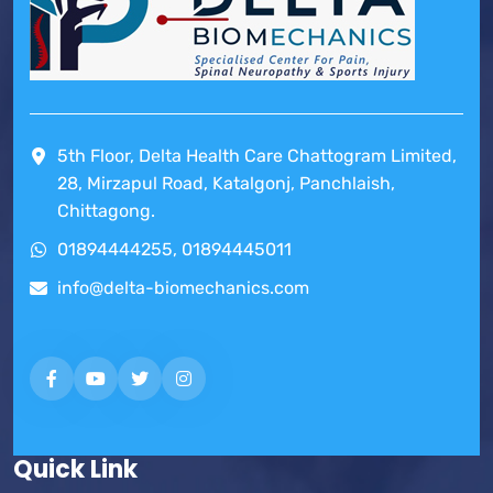
5th Floor, Delta Health Care Chattogram Limited,
28, Mirzapul Road, Katalgonj, Panchlaish,
Chittagong.
01894444255, 01894445011
info@delta-biomechanics.com
Quick Link