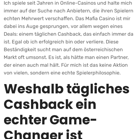
Ich spiele seit Jahren in Online-Casinos und halte mich
immer auf der Suche nach Anbietern, die ihren Spielern
echten Mehrwert verschaffen. Das Mafia Casino ist mir
dabei ins Auge gesprungen, vor allem wegen eines
Deals: einem täglichen Cashback, das einfach immer da
ist. Egal ob ich erfolgreich bin oder verliere. Diese
Beständigkeit sucht man auf dem österreichischen
Markt oft umsonst. Es ist, als hätte man einen Partner,
der einen auch mal hält. Für mich ist das keine Aktion
von vielen, sondern eine echte Spielerphilosophie.
Weshalb tägliches
Cashback ein
echter Game-
Changer ist