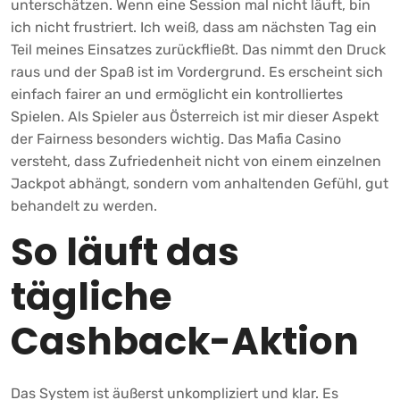
unterschätzen. Wenn eine Session mal nicht läuft, bin
ich nicht frustriert. Ich weiß, dass am nächsten Tag ein
Teil meines Einsatzes zurückfließt. Das nimmt den Druck
raus und der Spaß ist im Vordergrund. Es erscheint sich
einfach fairer an und ermöglicht ein kontrolliertes
Spielen. Als Spieler aus Österreich ist mir dieser Aspekt
der Fairness besonders wichtig. Das Mafia Casino
versteht, dass Zufriedenheit nicht von einem einzelnen
Jackpot abhängt, sondern vom anhaltenden Gefühl, gut
behandelt zu werden.
So läuft das
tägliche
Cashback-Aktion
Das System ist äußerst unkompliziert und klar. Es