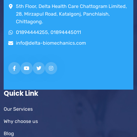
5th Floor, Delta Health Care Chattogram Limited,
28, Mirzapul Road, Katalgonj, Panchlaish,
Chittagong.
01894444255, 01894445011
info@delta-biomechanics.com
Quick Link
Our Services
Why choose us
Blog