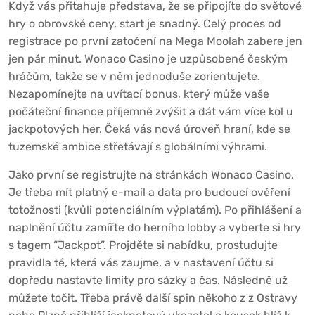
Když vás přitahuje představa, že se připojíte do světové
hry o obrovské ceny, start je snadný. Celý proces od
registrace po první zatočení na Mega Moolah zabere jen
jen pár minut. Wonaco Casino je uzpůsobené českým
hráčům, takže se v něm jednoduše zorientujete.
Nezapomínejte na uvítací bonus, který může vaše
počáteční finance příjemně zvýšit a dát vám více kol u
jackpotových her. Čeká vás nová úroveň hraní, kde se
tuzemské ambice střetávají s globálními výhrami.
Jako první se registrujte na stránkách Wonaco Casino.
Je třeba mít platný e-mail a data pro budoucí ověření
totožnosti (kvůli potenciálním výplatám). Po přihlášení a
naplnění účtu zamířte do herního lobby a vyberte si hry
s tagem “Jackpot”. Projděte si nabídku, prostudujte
pravidla té, která vás zaujme, a v nastavení účtu si
dopředu nastavte limity pro sázky a čas. Následně už
můžete točit. Třeba právě další spin někoho z z Ostravy