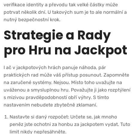
verifikace identity a převodu tak velké částky může
potrvat několik dní. U takových sum je to ale normální a
nutný bezpečnostní krok.
Strategie a Rady
pro Hru na Jackpot
I ač v jackpotových hrách panuje náhoda, pár
praktických rad může váš přístup posunout. Zapomněte
na zaručené systémy. Nejsou. Místo toho uvažujte na
uváženou a smysluplnou hru. Považujte ji jako rozptýlení
s mizivou pravděpodobností obří výhry. S tímto
nastavením nebudete zbytečně zklamaní.
Nastavte si daný rozpočet: Určete se, jak mnoho
peněz jste ochotni za honbu za jackpotem vydat. Tuto
limit nikdy nepřesáhněte.