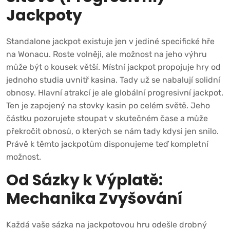
Jackpoty
Standalone jackpot existuje jen v jediné specifické hře
na Wonacu. Roste volněji, ale možnost na jeho výhru
může být o kousek větší. Místní jackpot propojuje hry od
jednoho studia uvnitř kasina. Tady už se nabalují solidní
obnosy. Hlavní atrakcí je ale globální progresivní jackpot.
Ten je zapojený na stovky kasin po celém světě. Jeho
částku pozorujete stoupat v skutečném čase a může
překročit obnosů, o kterých se nám tady kdysi jen snilo.
Právě k těmto jackpotům disponujeme teď kompletní
možnost.
Od Sázky k Výplatě:
Mechanika Zvyšování
Každá vaše sázka na jackpotovou hru odešle drobný