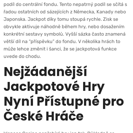
podíl do centrální fondu. Tento nepatrný podíl se sčítá s
řadou ostatních od sázejících z Německa, Kanady nebo
Japonska. Jackpot díky tomu stoupá rychle. Zisk se
obvykle aktivuje náhodně během hry, nebo dosažením
konkrétní sestavy symbolů. Vyšší sázka často znamená
větší díl na “příspěvku” do fondu. V několika hrách to
může lehce změnit i šanci, že se jackpotová funkce
uvede do chodu.
Nejžádanější
Jackpotové Hry
Nyní Přístupné pro
České Hráče