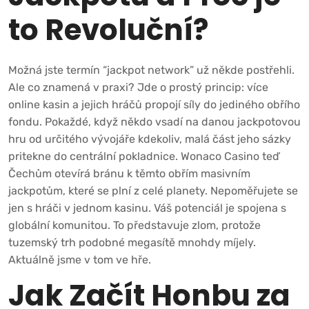
to Revoluční?
Možná jste termín “jackpot network” už někde postřehli.
Ale co znamená v praxi? Jde o prostý princip: více
online kasin a jejich hráčů propojí síly do jediného obřího
fondu. Pokaždé, když někdo vsadí na danou jackpotovou
hru od určitého vývojáře kdekoliv, malá část jeho sázky
pritekne do centrální pokladnice. Wonaco Casino teď
Čechům otevírá bránu k těmto obřím masivním
jackpotům, které se plní z celé planety. Nepoměřujete se
jen s hráči v jednom kasinu. Váš potenciál je spojena s
globální komunitou. To představuje zlom, protože
tuzemský trh podobné megasítě mnohdy míjely.
Aktuálně jsme v tom ve hře.
Jak Začít Honbu za