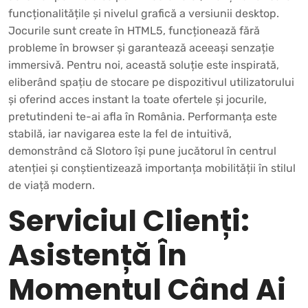
funcționalitățile și nivelul grafică a versiunii desktop.
Jocurile sunt create în HTML5, funcționează fără
probleme în browser și garantează aceeași senzație
immersivă. Pentru noi, această soluție este inspirată,
eliberând spațiu de stocare pe dispozitivul utilizatorului
și oferind acces instant la toate ofertele și jocurile,
pretutindeni te-ai afla în România. Performanța este
stabilă, iar navigarea este la fel de intuitivă,
demonstrând că Slotoro își pune jucătorul în centrul
atenției și conștientizează importanța mobilității în stilul
de viață modern.
Serviciul Clienți:
Asistență În
Momentul Când Ai