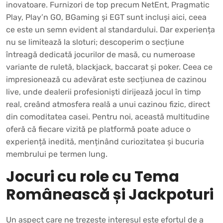
inovatoare. Furnizori de top precum NetEnt, Pragmatic
Play, Play’n GO, BGaming și EGT sunt incluși aici, ceea
ce este un semn evident al standardului. Dar experiența
nu se limitează la sloturi; descoperim o secțiune
întreagă dedicată jocurilor de masă, cu numeroase
variante de ruletă, blackjack, baccarat și poker. Ceea ce
impresionează cu adevărat este secțiunea de cazinou
live, unde dealerii profesioniști dirijează jocul în timp
real, creând atmosfera reală a unui cazinou fizic, direct
din comoditatea casei. Pentru noi, această multitudine
oferă că fiecare vizită pe platformă poate aduce o
experiență inedită, menținând curiozitatea și bucuria
membrului pe termen lung.
Jocuri cu role cu Tema
Românească și Jackpoturi
Un aspect care ne trezește interesul este efortul de a