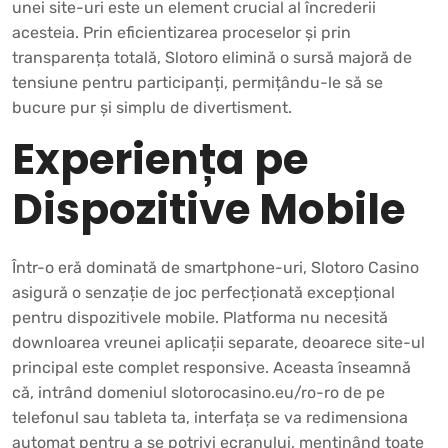
unei site-uri este un element crucial al încrederii
acesteia. Prin eficientizarea proceselor și prin
transparența totală, Slotoro elimină o sursă majoră de
tensiune pentru participanți, permițându-le să se
bucure pur și simplu de divertisment.
Experiența pe
Dispozitive Mobile
Într-o eră dominată de smartphone-uri, Slotoro Casino
asigură o senzație de joc perfecționată excepțional
pentru dispozitivele mobile. Platforma nu necesită
downloarea vreunei aplicații separate, deoarece site-ul
principal este complet responsive. Aceasta înseamnă
că, intrând domeniul slotorocasino.eu/ro-ro de pe
telefonul sau tableta ta, interfața se va redimensiona
automat pentru a se potrivi ecranului, menținând toate