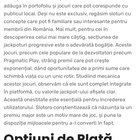
adăuga în portofoliu și jocuri care pot corespunde cu
publicul local. Deși nu este exclusiv, regăsim sloturi cu
concepte care pot fi familiare sau interesante pentru
membrii din România. Mai mult, pentru cei în
descoperirea celui mai mare câștig, secțiunea de
jackpoturi progresive este o adevărată bogăție. Aceste
jocuri, precum cele populare de la dezvoltatori precum
Pragmatic Play, strâng premii care pot crește
exponențial, dând oportunitatea de a primi sume care
schimbă viața cu un unic rotir. Studiind mecanica
acestor jocuri, observăm că ele sunt complet integrate
în platformă, cu valorile jackpot-ului afișate clar.
Această onestitate este esențială pentru încrederea
utilizatorului. Slotoro conștientizează că năzuința la un
premiu major este un motiv mare de joc, și pune la
dispoziție mijloacele pentru a-l converti în fapt.
Opțiuni de Plată