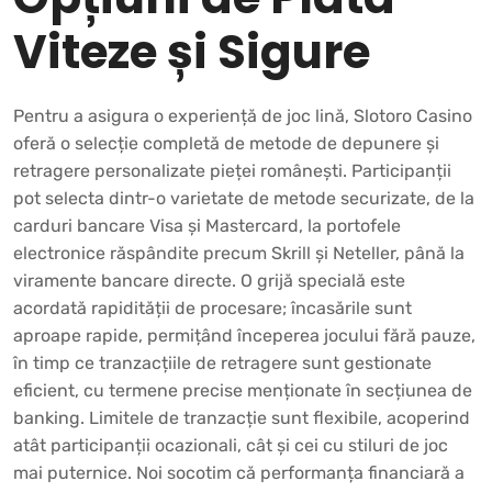
Viteze și Sigure
Pentru a asigura o experiență de joc lină, Slotoro Casino
oferă o selecție completă de metode de depunere și
retragere personalizate pieței românești. Participanții
pot selecta dintr-o varietate de metode securizate, de la
carduri bancare Visa și Mastercard, la portofele
electronice răspândite precum Skrill și Neteller, până la
viramente bancare directe. O grijă specială este
acordată rapidității de procesare; încasările sunt
aproape rapide, permițând începerea jocului fără pauze,
în timp ce tranzacțiile de retragere sunt gestionate
eficient, cu termene precise menționate în secțiunea de
banking. Limitele de tranzacție sunt flexibile, acoperind
atât participanții ocazionali, cât și cei cu stiluri de joc
mai puternice. Noi socotim că performanța financiară a