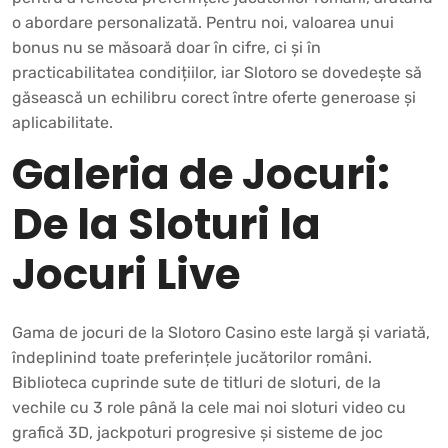
o abordare personalizată. Pentru noi, valoarea unui
bonus nu se măsoară doar în cifre, ci și în
practicabilitatea condițiilor, iar Slotoro se dovedește să
găsească un echilibru corect între oferte generoase și
aplicabilitate.
Galeria de Jocuri:
De la Sloturi la
Jocuri Live
Gama de jocuri de la Slotoro Casino este largă și variată,
îndeplinind toate preferințele jucătorilor români.
Biblioteca cuprinde sute de titluri de sloturi, de la
vechile cu 3 role până la cele mai noi sloturi video cu
grafică 3D, jackpoturi progresive și sisteme de joc