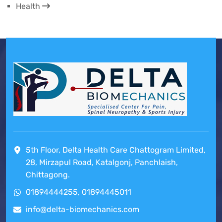
Health
5th Floor, Delta Health Care Chattogram Limited,
28, Mirzapul Road, Katalgonj, Panchlaish,
Chittagong.
01894444255, 01894445011
info@delta-biomechanics.com