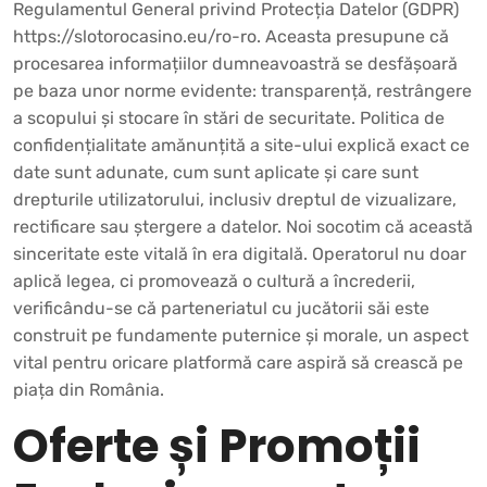
Regulamentul General privind Protecția Datelor (GDPR)
https://slotorocasino.eu/ro-ro
. Aceasta presupune că
procesarea informațiilor dumneavoastră se desfășoară
pe baza unor norme evidente: transparență, restrângere
a scopului și stocare în stări de securitate. Politica de
confidențialitate amănunțită a site-ului explică exact ce
date sunt adunate, cum sunt aplicate și care sunt
drepturile utilizatorului, inclusiv dreptul de vizualizare,
rectificare sau ștergere a datelor. Noi socotim că această
sinceritate este vitală în era digitală. Operatorul nu doar
aplică legea, ci promovează o cultură a încrederii,
verificându-se că parteneriatul cu jucătorii săi este
construit pe fundamente puternice și morale, un aspect
vital pentru oricare platformă care aspiră să crească pe
piața din România.
Oferte și Promoții