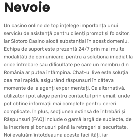
Nevoie
Un casino online de top înțelege importanța unui
serviciu de asistență pentru clienți prompt și folositor,
iar Slotoro Casino alocă substanțial în acest domeniu.
Echipa de suport este prezentă 24/7 prin mai multe
modalități de comunicare, pentru a soluționa imediat la
orice întrebare sau dificultate pe care un membru din
România ar putea întâmpina. Chat-ul live este soluția
cea mai rapidă, asigurând răspunsuri în câteva
momente de la agenți experimentați. Ca alternativă,
utilizatorii pot alege pentru contactul prin email, unde
pot obține informații mai complete pentru cereri
complicate. În plus, secțiunea extinsă de Întrebări și
Răspunsuri (FAQ) include o gamă largă de subiecte, de
la înscriere și bonusuri până la retrageri și securitate.
Noi evaluăm întotdeauna aceste facilități, iar