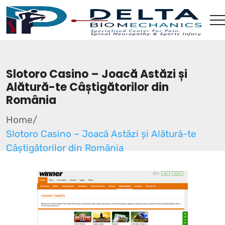
Slotoro Casino – Joacă Astăzi și
Alătură-te Câștigătorilor din
România
Home
/
Slotoro Casino – Joacă Astăzi și Alătură-te
Câștigătorilor din România