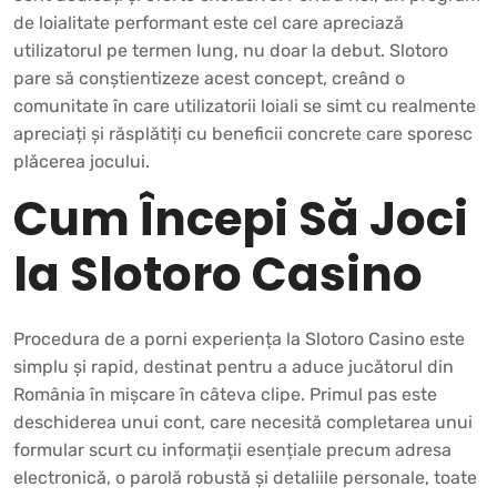
de loialitate performant este cel care apreciază
utilizatorul pe termen lung, nu doar la debut. Slotoro
pare să conștientizeze acest concept, creând o
comunitate în care utilizatorii loiali se simt cu realmente
apreciați și răsplătiți cu beneficii concrete care sporesc
plăcerea jocului.
Cum Începi Să Joci
la Slotoro Casino
Procedura de a porni experiența la Slotoro Casino este
simplu și rapid, destinat pentru a aduce jucătorul din
România în mișcare în câteva clipe. Primul pas este
deschiderea unui cont, care necesită completarea unui
formular scurt cu informații esențiale precum adresa
electronică, o parolă robustă și detaliile personale, toate