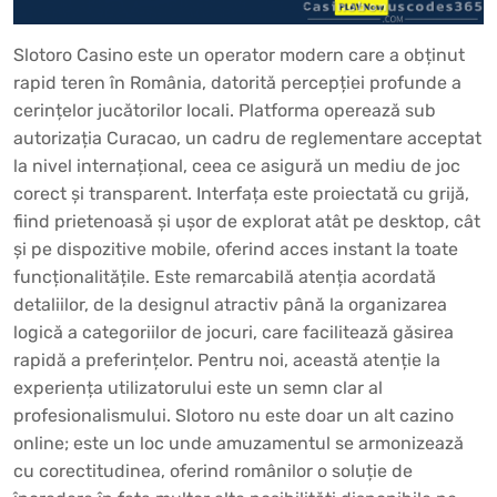
Slotoro Casino este un operator modern care a obținut
rapid teren în România, datorită percepției profunde a
cerințelor jucătorilor locali. Platforma operează sub
autorizația Curacao, un cadru de reglementare acceptat
la nivel internațional, ceea ce asigură un mediu de joc
corect și transparent. Interfața este proiectată cu grijă,
fiind prietenoasă și ușor de explorat atât pe desktop, cât
și pe dispozitive mobile, oferind acces instant la toate
funcționalitățile. Este remarcabilă atenția acordată
detaliilor, de la designul atractiv până la organizarea
logică a categoriilor de jocuri, care facilitează găsirea
rapidă a preferințelor. Pentru noi, această atenție la
experiența utilizatorului este un semn clar al
profesionalismului. Slotoro nu este doar un alt cazino
online; este un loc unde amuzamentul se armonizează
cu corectitudinea, oferind românilor o soluție de