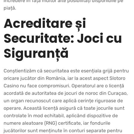
încredere în fața multor alte posibilități disponibile pe
piață.
Acreditare și
Securitate: Joci cu
Siguranță
Conștientizăm că securitatea este esențiala grijă pentru
oricare jucător din România, iar la acest aspect Slotoro
Casino nu face compromisuri. Operatorul are o licență
acordată de autoritatea de jocuri de noroc din Curaçao,
un organ recunoscut care aplică cerințe riguroase de
operare. Această licență asigură că toate jocurile sunt
controlate în mod echitabil, aplicând dispozitive de
numere aleatoare (RNG) certificate, iar fondurile
jucătorilor sunt menținute în conturi separate pentru