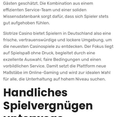
Gästen geschätzt. Die Kombination aus einem
effizienten Service-Team und einer soliden
Wissensdatenbank sorgt dafür, dass sich Spieler stets
gut aufgehoben fühlen.
Slotrize Casino bietet Spielern in Deutschland also eine
frische, vertrauenswürdige und lockere Umgebung, um
die neuesten Casinospiele zu entdecken. Der Fokus liegt
auf Spielspaß ohne Druck, begleitet durch eine
exzellente Auswahl, faire Bedingungen und einen
vorbildlichen Service. Damit setzt die Plattform neue
Maßstäbe im Online-Gaming und wird zur idealen Wahl
für alle, die Unterhaltung auf hohem Niveau suchen.
Handliches
Spielvergnügen