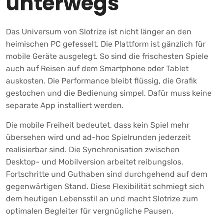
unterwegs
Das Universum von Slotrize ist nicht länger an den
heimischen PC gefesselt. Die Plattform ist gänzlich für
mobile Geräte ausgelegt. So sind die frischesten Spiele
auch auf Reisen auf dem Smartphone oder Tablet
auskosten. Die Performance bleibt flüssig, die Grafik
gestochen und die Bedienung simpel. Dafür muss keine
separate App installiert werden.
Die mobile Freiheit bedeutet, dass kein Spiel mehr
übersehen wird und ad-hoc Spielrunden jederzeit
realisierbar sind. Die Synchronisation zwischen
Desktop- und Mobilversion arbeitet reibungslos.
Fortschritte und Guthaben sind durchgehend auf dem
gegenwärtigen Stand. Diese Flexibilität schmiegt sich
dem heutigen Lebensstil an und macht Slotrize zum
optimalen Begleiter für vergnügliche Pausen.