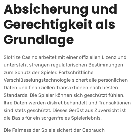
Absicherung und
Gerechtigkeit als
Grundlage
Slotrize Casino arbeitet mit einer offiziellen Lizenz und
untersteht strengen regulatorischen Bestimmungen
zum Schutz der Spieler. Fortschrittliche
Verschlüsselungstechnologie sichert alle persönlichen
Daten und finanziellen Transaktionen nach besten
Standards. Die Spieler können sich geschützt fühlen.
Ihre Daten werden diskret behandelt und Transaktionen
sind stets geschützt. Dieses Gerüst aus Zuversicht ist
die Basis für ein sorgenfreies Spielerlebnis.
Die Fairness der Spiele sichert der Gebrauch