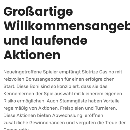
Großartige
Willkommensangeb
und laufende
Aktionen
Neueingetroffene Spieler empfängt Slotrize Casino mit
reizvollen Bonusangeboten für einen erfolgreichen
Start. Diese Boni sind so konzipiert, dass sie das
Kennenlernen der Spielauswahl mit kleinerem eigenen
Risiko ermöglichen. Auch Stammgäste haben Vorteile
regelmäßig von Aktionen, Freispielen und Turnieren.
Diese Aktionen bieten Abwechslung, eröffnen
zusätzliche Gewinnchancen und vergüten die Treue der
Community.