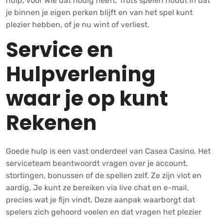
hulp, voor wie dat nodig heeft. Trots spelen houdt in dat
je binnen je eigen perken blijft en van het spel kunt
plezier hebben, of je nu wint of verliest.
Service en
Hulpverlening
waar je op kunt
Rekenen
Goede hulp is een vast onderdeel van Casea Casino. Het
serviceteam beantwoordt vragen over je account,
stortingen, bonussen of de spellen zelf. Ze zijn vlot en
aardig. Je kunt ze bereiken via live chat en e-mail,
precies wat je fijn vindt. Deze aanpak waarborgt dat
spelers zich gehoord voelen en dat vragen het plezier