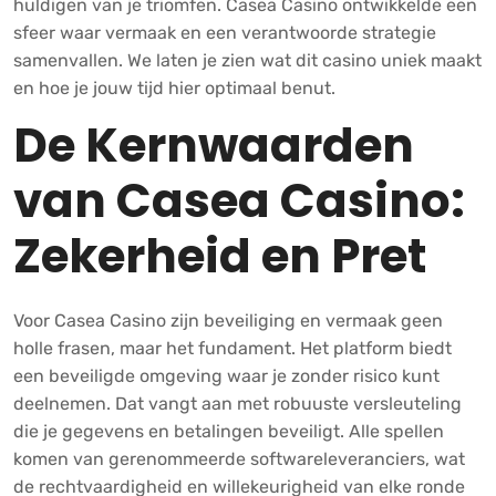
huldigen van je triomfen. Casea Casino ontwikkelde een
sfeer waar vermaak en een verantwoorde strategie
samenvallen. We laten je zien wat dit casino uniek maakt
en hoe je jouw tijd hier optimaal benut.
De Kernwaarden
van Casea Casino:
Zekerheid en Pret
Voor Casea Casino zijn beveiliging en vermaak geen
holle frasen, maar het fundament. Het platform biedt
een beveiligde omgeving waar je zonder risico kunt
deelnemen. Dat vangt aan met robuuste versleuteling
die je gegevens en betalingen beveiligt. Alle spellen
komen van gerenommeerde softwareleveranciers, wat
de rechtvaardigheid en willekeurigheid van elke ronde