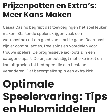
Prijzenpotten en Extra’s:
Meer Kans Maken
Casea Casino begrijpt dat toevoegingen het spel leuker
maken. Startende spelers krijgen vaak een
welkomstpakket om goed van start te gaan. Daarnaast
zijn er continu acties, free spins en voordelen voor
trouwe spelers. De progressieve jackpots zijn een
categorie apart. De prijzenpot stijgt met elke inzet en
kan uitgroeien tot bedragen die een bestaan
veranderen. Dat bezorgt elke spin een extra kick.
Optimale
Speelervaring: Tips
en Hulpmiddelen