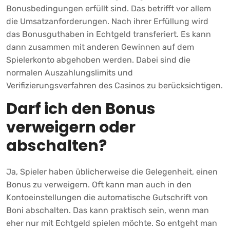
Bonusbedingungen erfüllt sind. Das betrifft vor allem
die Umsatzanforderungen. Nach ihrer Erfüllung wird
das Bonusguthaben in Echtgeld transferiert. Es kann
dann zusammen mit anderen Gewinnen auf dem
Spielerkonto abgehoben werden. Dabei sind die
normalen Auszahlungslimits und
Verifizierungsverfahren des Casinos zu berücksichtigen.
Darf ich den Bonus
verweigern oder
abschalten?
Ja, Spieler haben üblicherweise die Gelegenheit, einen
Bonus zu verweigern. Oft kann man auch in den
Kontoeinstellungen die automatische Gutschrift von
Boni abschalten. Das kann praktisch sein, wenn man
eher nur mit Echtgeld spielen möchte. So entgeht man