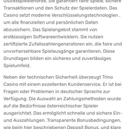
Glücksspielbehörde. Sie garantiert faire Spiele, sichere
Transaktionen und den Schutz der Spielerdaten. Das
Casino setzt moderne Verschlüsselungstechnologien ,
um alle finanziellen und persönlichen Daten
abzusichern. Das Spielangebot stammt von
erstklassigen Softwareentwicklern. Sie nutzen
zertifizierte Zufallszahlengeneratoren ein, die faire und
unvorhersehbare Spielausgänge garantieren. Diese
Grundlagen bilden ein sicheres und zuverlässiges
Spielumfeld.
Neben der technischen Sicherheit überzeugt Trino
Casino mit einem exzellenten Kundenservice. Er ist bei
Fragen oder Problemen in deutscher Sprache zur
Verfügung. Die Auswahl an Zahlungsmethoden wurde
auf die Bedürfnisse österreichischer Spieler
ausgerichtet. Das ermöglicht schnelle und sichere Ein-
und Auszahlungen. Transparente Bonusbedingungen,
wie beim hier beschriebenen Deposit Bonus, und klare