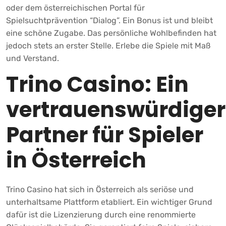
oder dem österreichischen Portal für
Spielsuchtprävention “Dialog”. Ein Bonus ist und bleibt
eine schöne Zugabe. Das persönliche Wohlbefinden hat
jedoch stets an erster Stelle. Erlebe die Spiele mit Maß
und Verstand.
Trino Casino: Ein
vertrauenswürdiger
Partner für Spieler
in Österreich
Trino Casino hat sich in Österreich als seriöse und
unterhaltsame Plattform etabliert. Ein wichtiger Grund
dafür ist die Lizenzierung durch eine renommierte