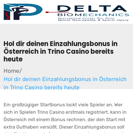
Hol dir deinen Einzahlungsbonus in
Österreich in Trino Casino bereits
heute
Home
/
Hol dir deinen Einzahlungsbonus in Österreich
in Trino Casino bereits heute
Ein großzügiger Startbonus lockt viele Spieler an. Wer
sich in
Spielen Trino Casino
erstmals registriert, kann in
Österreich mit einem Bonus rechnen, der den Start mit
extra Guthaben versüßt. Dieser Einzahlungsbonus soll