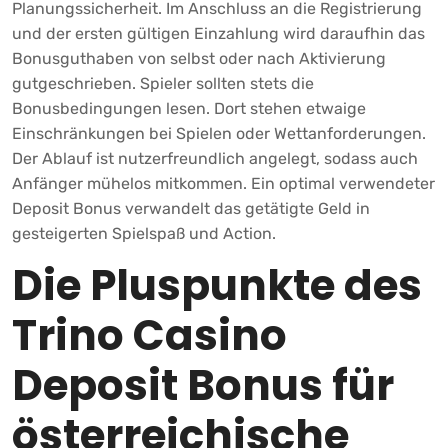
Planungssicherheit. Im Anschluss an die Registrierung
und der ersten gültigen Einzahlung wird daraufhin das
Bonusguthaben von selbst oder nach Aktivierung
gutgeschrieben. Spieler sollten stets die
Bonusbedingungen lesen. Dort stehen etwaige
Einschränkungen bei Spielen oder Wettanforderungen.
Der Ablauf ist nutzerfreundlich angelegt, sodass auch
Anfänger mühelos mitkommen. Ein optimal verwendeter
Deposit Bonus verwandelt das getätigte Geld in
gesteigerten Spielspaß und Action.
Die Pluspunkte des
Trino Casino
Deposit Bonus für
österreichische