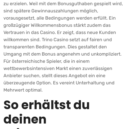
zu erzielen. Weil mit dem Bonusguthaben gespielt wird,
sind spätere Gewinnauszahlungen möglich,
vorausgesetzt, alle Bedingungen werden erfüllt. Ein
großzügiger Willkommensbonus stärkt zudem das
Vertrauen in das Casino. Er zeigt, dass neue Kunden
willkommen sind. Trino Casino setzt auf fairen und
transparenten Bedingungen. Dies gestaltet den
Umgang mit dem Bonus angenehm und unkompliziert.
Für österreichische Spieler, die in einem
wettbewerbsintensiven Markt einen zuverlässigen
Anbieter suchen, stellt dieses Angebot ein eine
überzeugende Option. Es vereint Unterhaltung und
Mehrwert optimal.
So erhältst du
deinen