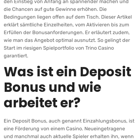
den Einstieg von Anfang an spannender machen und
die Chancen auf gute Gewinne erhöhen. Die
Bedingungen liegen offen auf dem Tisch. Dieser Artikel
erklärt sämtliche Einzelheiten, vom Aktivieren bis zum
Erfüllen der Bonusanforderungen. Er erläutert zudem,
wie man das Angebot optimal ausnutzt. So gelingt der
Start im riesigen Spielportfolio von Trino Casino
garantiert.
Was ist ein Deposit
Bonus und wie
arbeitet er?
Ein Deposit Bonus, auch genannt Einzahlungsbonus, ist
eine Förderung von einem Casino. Neueingetragene
und manchmal auch aktuelle Spieler erhalten ihn, wenn