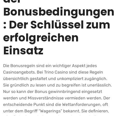
Bonusbedingungen
: Der Schlüssel zum
erfolgreichen
Einsatz
Die Bonusregeln sind ein wichtiger Aspekt jedes
Casinoangebots. Bei Trino Casino sind diese Regeln
übersichtlich gestaltet und unkompliziert zugänglich.
Sie gründlich zu lesen und zu begreifen ist unerlässlich.
Nur so kann der Bonus gewinnbringend eingesetzt
werden und Missverständnisse vermieden werden. Der
entscheidende Punkt sind die Wettanforderungen, oft
unter dem Begriff “Wagerings” bekannt. Sie definieren,