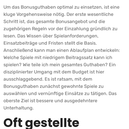
Um das Bonusguthaben optimal zu einsetzen, ist eine
kluge Vorgehensweise nötig. Der erste wesentliche
Schritt ist, das gesamte Bonusangebot und die
zugehörigen Regeln vor der Einzahlung gründlich zu
lesen. Das Wissen über Spielanforderungen,
Einsatzbeiträge und Fristen stellt die Basis.
Anschließend kann man einen Ablaufplan entwickeln:
Welche Spiele mit niedrigem Beitragssatz kann ich
spielen? Wie teile ich mein gesamtes Guthaben? Ein
disziplinierter Umgang mit dem Budget ist hier
ausschlaggebend. Es ist ratsam, mit dem
Bonusguthaben zunächst gewohnte Spiele zu
auswählen und vernünftige Einsätze zu tätigen. Das
oberste Ziel ist bessere und ausgedehntere
Unterhaltung.
Oft gestellte