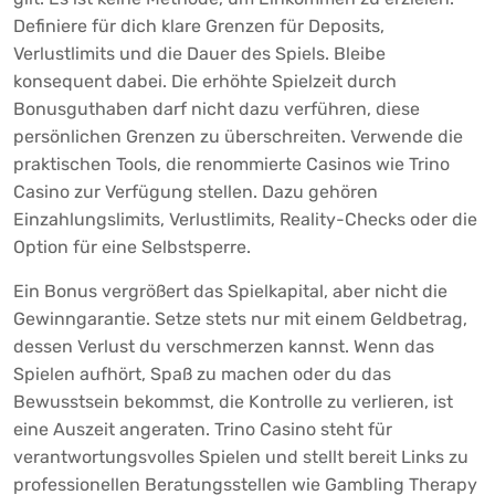
Definiere für dich klare Grenzen für Deposits,
Verlustlimits und die Dauer des Spiels. Bleibe
konsequent dabei. Die erhöhte Spielzeit durch
Bonusguthaben darf nicht dazu verführen, diese
persönlichen Grenzen zu überschreiten. Verwende die
praktischen Tools, die renommierte Casinos wie Trino
Casino zur Verfügung stellen. Dazu gehören
Einzahlungslimits, Verlustlimits, Reality-Checks oder die
Option für eine Selbstsperre.
Ein Bonus vergrößert das Spielkapital, aber nicht die
Gewinngarantie. Setze stets nur mit einem Geldbetrag,
dessen Verlust du verschmerzen kannst. Wenn das
Spielen aufhört, Spaß zu machen oder du das
Bewusstsein bekommst, die Kontrolle zu verlieren, ist
eine Auszeit angeraten. Trino Casino steht für
verantwortungsvolles Spielen und stellt bereit Links zu
professionellen Beratungsstellen wie Gambling Therapy