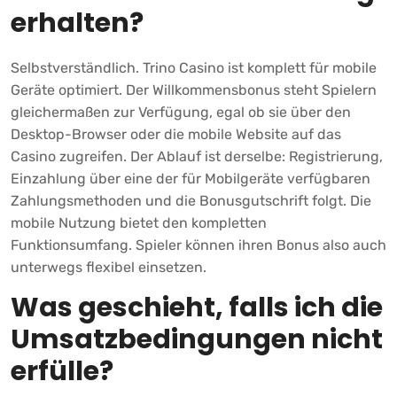
erhalten?
Selbstverständlich. Trino Casino ist komplett für mobile
Geräte optimiert. Der Willkommensbonus steht Spielern
gleichermaßen zur Verfügung, egal ob sie über den
Desktop-Browser oder die mobile Website auf das
Casino zugreifen. Der Ablauf ist derselbe: Registrierung,
Einzahlung über eine der für Mobilgeräte verfügbaren
Zahlungsmethoden und die Bonusgutschrift folgt. Die
mobile Nutzung bietet den kompletten
Funktionsumfang. Spieler können ihren Bonus also auch
unterwegs flexibel einsetzen.
Was geschieht, falls ich die
Umsatzbedingungen nicht
erfülle?