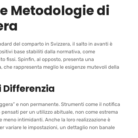
e Metodologie di
era
ndard del comparto in Svizzera, il salto in avanti è
positivi base stabiliti dalla normativa, come
to fissi. Spinfin, al opposto, presenta una
a, che rappresenta meglio le esigenze mutevoli della
 Differenzia
leggera” e non permanente. Strumenti come il notifica
o pensati per un utilizzo abituale, non come estrema
i e meno intimidanti. Anche la loro realizzazione è
er variare le impostazioni, un dettaglio non banale