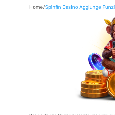
Home
/
Spinfin Casino Aggiunge Funzio