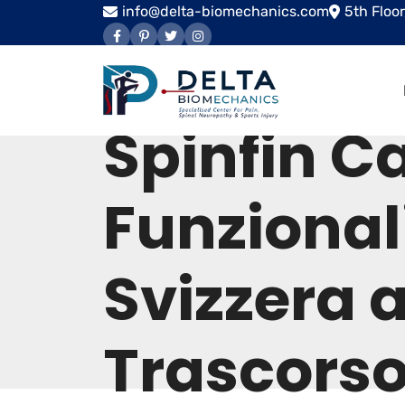
info@delta-biomechanics.com
5th Floo
Spinfin C
Funzional
Svizzera 
Trascorso