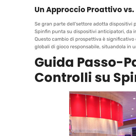
Un Approccio Proattivo vs.
Se gran parte dell’settore adotta dispositiv
Spinfin punta su dispositivi anticipatori, da
Questo cambio di prospettiva è significativo e
globali di gioco responsabile, situandola in 
Guida Passo-Pas
Controlli su Spi