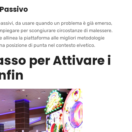
 Passivo
i passivi, da usare quando un problema è già emerso,
 impiegare per scongiurare circostanze di malessere.
 allinea la piattaforma alle migliori metodologie
una posizione di punta nel contesto elvetico.
so per Attivare i
nfin