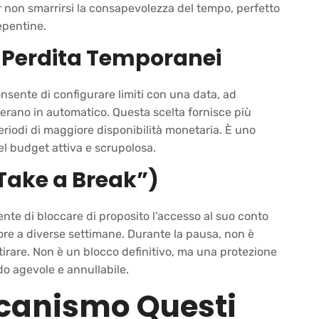
r non smarrirsi la consapevolezza del tempo, perfetto
epentine.
di Perdita Temporanei
consente di configurare limiti con una data, ad
erano in automatico. Questa scelta fornisce più
 periodi di maggiore disponibilità monetaria. È uno
l budget attiva e scrupolosa.
“Take a Break”)
ente di bloccare di proposito l’accesso al suo conto
 ore a diverse settimane. Durante la pausa, non è
tirare. Non è un blocco definitivo, ma una protezione
o agevole e annullabile.
canismo Questi