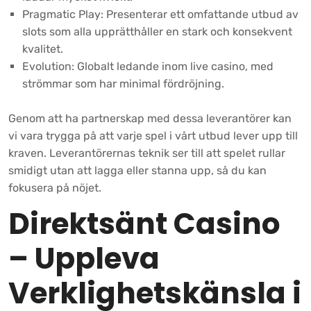
Pragmatic Play: Presenterar ett omfattande utbud av
slots som alla upprätthåller en stark och konsekvent
kvalitet.
Evolution: Globalt ledande inom live casino, med
strömmar som har minimal fördröjning.
Genom att ha partnerskap med dessa leverantörer kan
vi vara trygga på att varje spel i vårt utbud lever upp till
kraven. Leverantörernas teknik ser till att spelet rullar
smidigt utan att lagga eller stanna upp, så du kan
fokusera på nöjet.
Direktsänt Casino
– Uppleva
Verklighetskänsla i