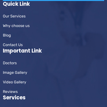
Quick Link
Our Services
Why choose us
Blog
Contact Us
Important Link
Doctors
Image Gallery
Video Gallery
Reviews
Services