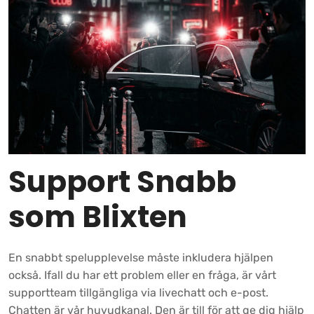
Support Snabb
som Blixten
En snabbt spelupplevelse måste inkludera hjälpen
också. Ifall du har ett problem eller en fråga, är vårt
supportteam tillgängliga via livechatt och e-post.
Chatten är vår huvudkanal. Den är till för att ge dig hjälp