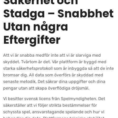
Säkerhet och
Stadga – Snabbhet
Utan några
Eftergifter
Att vi är snabba medför inte att vi är slarviga med
skyddet. Tvärtom är det. Vår plattform är byggd med
starka säkerhetsprotokoll som är inbyggda så att de inte
bromsar dig. All data som överförs är skyddad med
senaste metodik. Det säkrar dina uppgifter och dina
pengar utan att skapa överflödiga dröjsmål.
Vi besitter svensk licens från Spelmyndigheten. Det
säkerställer att vi följer strikta bestämmelser för
schyssta spel, ansvarstagande spelande och hur vi