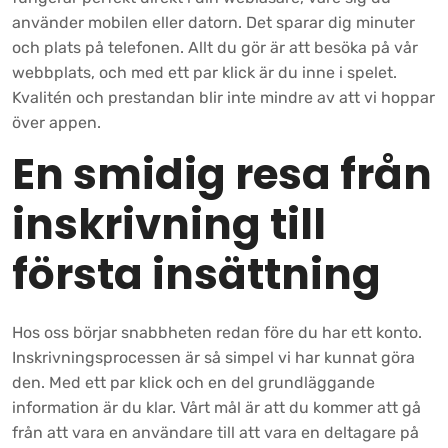
använder mobilen eller datorn. Det sparar dig minuter
och plats på telefonen. Allt du gör är att besöka på vår
webbplats, och med ett par klick är du inne i spelet.
Kvalitén och prestandan blir inte mindre av att vi hoppar
över appen.
En smidig resa från
inskrivning till
första insättning
Hos oss börjar snabbheten redan före du har ett konto.
Inskrivningsprocessen är så simpel vi har kunnat göra
den. Med ett par klick och en del grundläggande
information är du klar. Vårt mål är att du kommer att gå
från att vara en användare till att vara en deltagare på