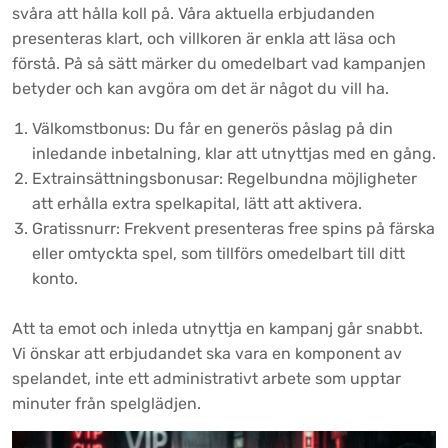
svåra att hålla koll på. Våra aktuella erbjudanden
presenteras klart, och villkoren är enkla att läsa och
förstå. På så sätt märker du omedelbart vad kampanjen
betyder och kan avgöra om det är något du vill ha.
Välkomstbonus: Du får en generös påslag på din
inledande inbetalning, klar att utnyttjas med en gång.
Extrainsättningsbonusar: Regelbundna möjligheter
att erhålla extra spelkapital, lätt att aktivera.
Gratissnurr: Frekvent presenteras free spins på färska
eller omtyckta spel, som tillförs omedelbart till ditt
konto.
Att ta emot och inleda utnyttja en kampanj går snabbt.
Vi önskar att erbjudandet ska vara en komponent av
spelandet, inte ett administrativt arbete som upptar
minuter från spelglädjen.