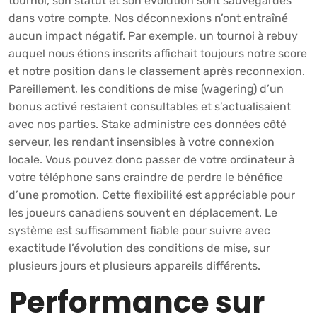
tournoi, son statut et son évolution sont sauvegardés
dans votre compte. Nos déconnexions n’ont entraîné
aucun impact négatif. Par exemple, un tournoi à rebuy
auquel nous étions inscrits affichait toujours notre score
et notre position dans le classement après reconnexion.
Pareillement, les conditions de mise (wagering) d’un
bonus activé restaient consultables et s’actualisaient
avec nos parties. Stake administre ces données côté
serveur, les rendant insensibles à votre connexion
locale. Vous pouvez donc passer de votre ordinateur à
votre téléphone sans craindre de perdre le bénéfice
d’une promotion. Cette flexibilité est appréciable pour
les joueurs canadiens souvent en déplacement. Le
système est suffisamment fiable pour suivre avec
exactitude l’évolution des conditions de mise, sur
plusieurs jours et plusieurs appareils différents.
Performance sur