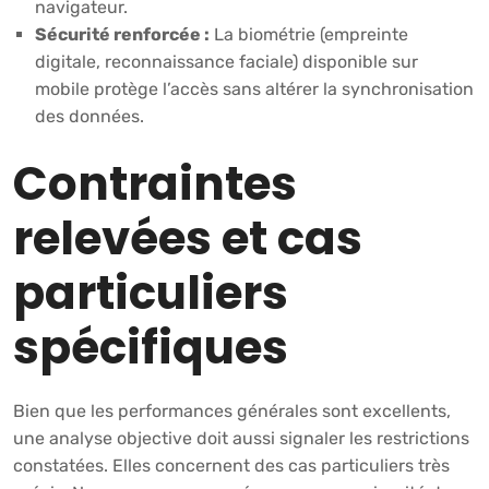
navigateur.
Sécurité renforcée :
La biométrie (empreinte
digitale, reconnaissance faciale) disponible sur
mobile protège l’accès sans altérer la synchronisation
des données.
Contraintes
relevées et cas
particuliers
spécifiques
Bien que les performances générales sont excellents,
une analyse objective doit aussi signaler les restrictions
constatées. Elles concernent des cas particuliers très