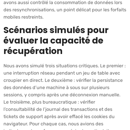
avons aussi contrôlé la consommation de données lors
des resynchronisations, un point délicat pour les forfaits
mobiles restreints.
Scénarios simulés pour
évaluer la capacité de
récupération
Nous avons simulé trois situations critiques. Le premier :
une interruption réseau pendant un jeu de table avec
croupier en direct. Le deuxième : vérifier la persistance
des données d’une machine à sous sur plusieurs
sessions, y compris après une déconnexion manuelle.
Le troisième, plus bureaucratique : vérifier
l’consultabilité de l’journal des transactions et des
tickets de support après avoir effacé les cookies du
navigateur. Pour chaque cas, nous avions des