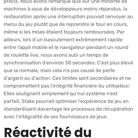
précis. Nous avons remarqué que sur une minorité de
machines à sous de développeurs moins répandus, la
restauration après une interruption pouvait renvoyer au
menu du jeu plutôt que de reprendre le tour en cours,
même si les mises étaient toujours remboursées. Par
ailleurs, lors d’un basculement extrêmement rapide
entre l’appli mobile et le navigateur pendant un round
de roulette live, nous avons subi un temps de
synchronisation d’environ 30 secondes. C’est plus élevé
que la normale, mais cela n’a pas causé de perte
d’argent ou d’action. Ces limites sont secondaires et ne
compromettent pas l’intégrité financière du utilisateur.
Elles soulignent simplement qu’nul système n’est
parfait. Stake pourrait optimiser l’expérience de jeu en
standardisant davantage les processus de récupération
avec l’intégralité de ses fournisseurs de jeux.
Réactivité du