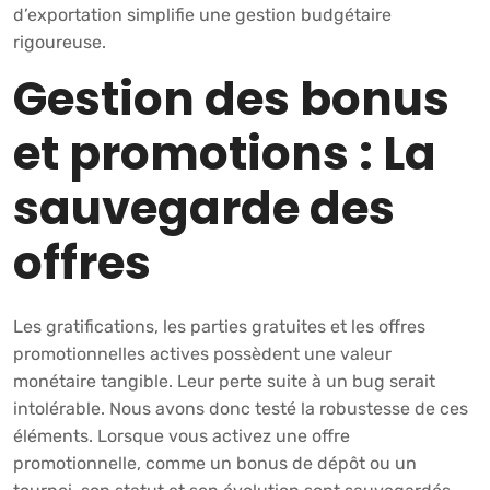
d’exportation simplifie une gestion budgétaire
rigoureuse.
Gestion des bonus
et promotions : La
sauvegarde des
offres
Les gratifications, les parties gratuites et les offres
promotionnelles actives possèdent une valeur
monétaire tangible. Leur perte suite à un bug serait
intolérable. Nous avons donc testé la robustesse de ces
éléments. Lorsque vous activez une offre
promotionnelle, comme un bonus de dépôt ou un