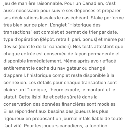
jeu de manière raisonnable. Pour un Canadien, c’est
aussi nécessaire pour suivre ses dépenses et préparer
ses déclarations fiscales le cas échéant. Stake performe
très bien sur ce plan. L’onglet “Historique des
transactions” est complet et permet de trier par date,
type d’opération (dépôt, retrait, pari, bonus) et même par
devise (dont le dollar canadien). Nos tests attestent que
chaque entrée est conservée de façon permanente et
disponible immédiatement. Même après avoir effacé
entièrement le cache du navigateur ou changé
d’appareil, l’historique complet reste disponible à la
connexion. Les détails pour chaque transaction sont
clairs : un ID unique, l’heure exacte, le montant et le
statut. Cette lisibilité et cette sûreté dans la
conservation des données financières sont modèles.
Elles répondent aux besoins des joueurs les plus
rigoureux en proposant un journal infalsifiable de toute
l’activité. Pour les joueurs canadiens, la fonction