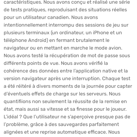
caractéristiques. Nous avons conçu et réalisé une série
de tests pratiques, reproduisant des situations réelles
pour un utilisateur canadien. Nous avons
intentionnellement interrompu des sessions de jeu sur
plusieurs terminaux (un ordinateur, un iPhone et un
téléphone Android) en fermant brutalement le
navigateur ou en mettant en marche le mode avion.
Nous avons testé la récupération de mot de passe sous
différents points de vue. Nous avons vérifié la
cohérence des données entre l’application native et la
version navigateur après une interruption. Chaque test
a été réitéré à divers moments de la journée pour capter
d’éventuels effets de charge sur les serveurs. Nous
quantifiions non seulement la réussite de la remise en
état, mais aussi sa vitesse et sa finesse pour le joueur.
L’idéal ? Que l’utilisateur ne s’aperçoive presque pas de
l’problème, grâce à des sauvegardes parfaitement
alignées et une reprise automatique efficace. Nous