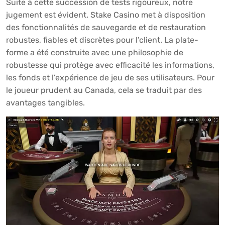
Suite à cette succession de tests rigoureux, notre
jugement est évident. Stake Casino met à disposition
des fonctionnalités de sauvegarde et de restauration
robustes, fiables et discrètes pour l’client. La plate-
forme a été construite avec une philosophie de
robustesse qui protège avec efficacité les informations,
les fonds et l’expérience de jeu de ses utilisateurs. Pour
le joueur prudent au Canada, cela se traduit par des
avantages tangibles.