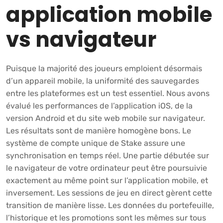
application mobile
vs navigateur
Puisque la majorité des joueurs emploient désormais
d’un appareil mobile, la uniformité des sauvegardes
entre les plateformes est un test essentiel. Nous avons
évalué les performances de l’application iOS, de la
version Android et du site web mobile sur navigateur.
Les résultats sont de manière homogène bons. Le
système de compte unique de Stake assure une
synchronisation en temps réel. Une partie débutée sur
le navigateur de votre ordinateur peut être poursuivie
exactement au même point sur l’application mobile, et
inversement. Les sessions de jeu en direct gèrent cette
transition de manière lisse. Les données du portefeuille,
l’historique et les promotions sont les mêmes sur tous