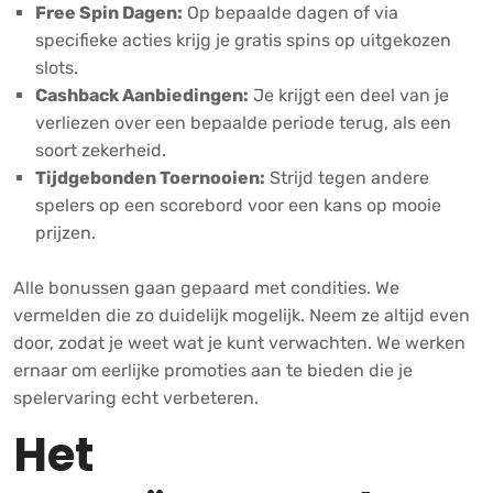
Free Spin Dagen:
Op bepaalde dagen of via
specifieke acties krijg je gratis spins op uitgekozen
slots.
Cashback Aanbiedingen:
Je krijgt een deel van je
verliezen over een bepaalde periode terug, als een
soort zekerheid.
Tijdgebonden Toernooien:
Strijd tegen andere
spelers op een scorebord voor een kans op mooie
prijzen.
Alle bonussen gaan gepaard met condities. We
vermelden die zo duidelijk mogelijk. Neem ze altijd even
door, zodat je weet wat je kunt verwachten. We werken
ernaar om eerlijke promoties aan te bieden die je
spelervaring echt verbeteren.
Het