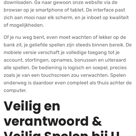
downloaden. Ga naar gewoon onze website via de
browser op je smartphone of tablet. De interface past
zich aan mooi naar elk scherm, en je inboet op kwaliteit
of mogelijkheden.
Of je nu weg bent, even moet wachten of lekker op de
bank zit, je geliefde spellen zijn steeds binnen bereik. De
mobiele versie verschaft je volledige toegang tot je
account, stortingen, opnames, bonussen en uiteraard
alle spellen. De bediening is logisch en soepel, precies
zoals je van een touchscreen zou verwachten. Spelen
onderweg is daardoor even compleet als thuis achter de
computer.
Veilig en
verantwoord &