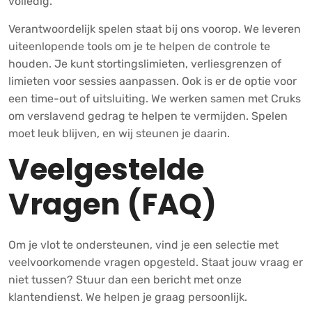
volledig.
Verantwoordelijk spelen staat bij ons voorop. We leveren
uiteenlopende tools om je te helpen de controle te
houden. Je kunt stortingslimieten, verliesgrenzen of
limieten voor sessies aanpassen. Ook is er de optie voor
een time-out of uitsluiting. We werken samen met Cruks
om verslavend gedrag te helpen te vermijden. Spelen
moet leuk blijven, en wij steunen je daarin.
Veelgestelde
Vragen (FAQ)
Om je vlot te ondersteunen, vind je een selectie met
veelvoorkomende vragen opgesteld. Staat jouw vraag er
niet tussen? Stuur dan een bericht met onze
klantendienst. We helpen je graag persoonlijk.