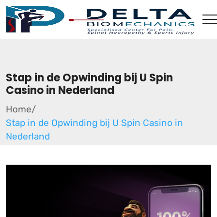
Stap in de Opwinding bij U Spin
Casino in Nederland
Home
/
Stap in de Opwinding bij U Spin Casino in
Nederland