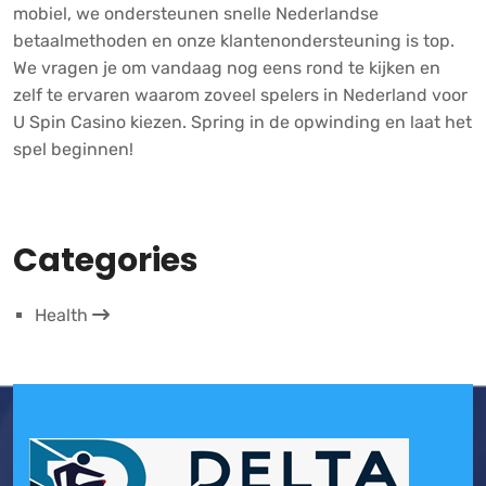
mobiel, we ondersteunen snelle Nederlandse
betaalmethoden en onze klantenondersteuning is top.
We vragen je om vandaag nog eens rond te kijken en
zelf te ervaren waarom zoveel spelers in Nederland voor
U Spin Casino kiezen. Spring in de opwinding en laat het
spel beginnen!
Categories
Health