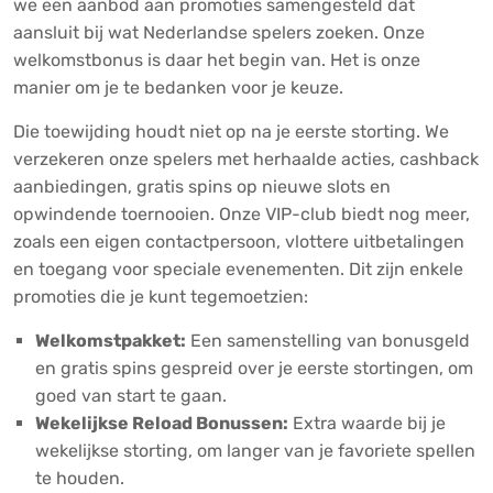
we een aanbod aan promoties samengesteld dat
aansluit bij wat Nederlandse spelers zoeken. Onze
welkomstbonus is daar het begin van. Het is onze
manier om je te bedanken voor je keuze.
Die toewijding houdt niet op na je eerste storting. We
verzekeren onze spelers met herhaalde acties, cashback
aanbiedingen, gratis spins op nieuwe slots en
opwindende toernooien. Onze VIP-club biedt nog meer,
zoals een eigen contactpersoon, vlottere uitbetalingen
en toegang voor speciale evenementen. Dit zijn enkele
promoties die je kunt tegemoetzien:
Welkomstpakket:
Een samenstelling van bonusgeld
en gratis spins gespreid over je eerste stortingen, om
goed van start te gaan.
Wekelijkse Reload Bonussen:
Extra waarde bij je
wekelijkse storting, om langer van je favoriete spellen
te houden.