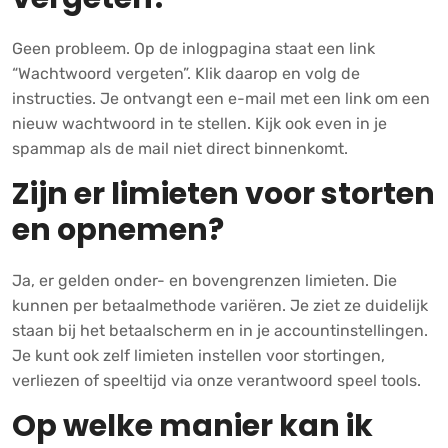
Geen probleem. Op de inlogpagina staat een link
“Wachtwoord vergeten”. Klik daarop en volg de
instructies. Je ontvangt een e-mail met een link om een
nieuw wachtwoord in te stellen. Kijk ook even in je
spammap als de mail niet direct binnenkomt.
Zijn er limieten voor storten
en opnemen?
Ja, er gelden onder- en bovengrenzen limieten. Die
kunnen per betaalmethode variëren. Je ziet ze duidelijk
staan bij het betaalscherm en in je accountinstellingen.
Je kunt ook zelf limieten instellen voor stortingen,
verliezen of speeltijd via onze verantwoord speel tools.
Op welke manier kan ik