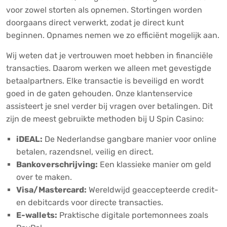
voor zowel storten als opnemen. Stortingen worden
doorgaans direct verwerkt, zodat je direct kunt
beginnen. Opnames nemen we zo efficiënt mogelijk aan.
Wij weten dat je vertrouwen moet hebben in financiële
transacties. Daarom werken we alleen met gevestigde
betaalpartners. Elke transactie is beveiligd en wordt
goed in de gaten gehouden. Onze klantenservice
assisteert je snel verder bij vragen over betalingen. Dit
zijn de meest gebruikte methoden bij U Spin Casino:
iDEAL:
De Nederlandse gangbare manier voor online
betalen, razendsnel, veilig en direct.
Bankoverschrijving:
Een klassieke manier om geld
over te maken.
Visa/Mastercard:
Wereldwijd geaccepteerde credit-
en debitcards voor directe transacties.
E-wallets:
Praktische digitale portemonnees zoals