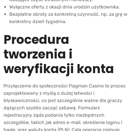
Wyłączne oferty z okazji dnia urodzin użytkownika.
Bezpłatne obroty za konkretną czynność, np. za grę w
konkretny dzień tygodnia.
Procedura
tworzenia i
weryfikacji konta
Przyłączenie do społeczności Flagman Casino to proces
zaprojektowany z myślą o dużej łatwości i
błyskawiczności, co jest szczególnie ważne dla graczy
dążących szybko zacząć zabawę. Formularz
rejestracyjny żąda podania tylko niezbędnych
szczegółów, takich jak adres e-mail, określenie loginu i
hasła, oraz waluty konta (PLN). Cała operacja zajmuje