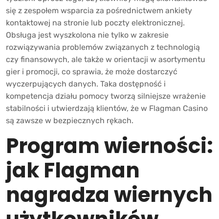
się z zespołem wsparcia za pośrednictwem ankiety
kontaktowej na stronie lub poczty elektronicznej.
Obsługa jest wyszkolona nie tylko w zakresie
rozwiązywania problemów związanych z technologią
czy finansowych, ale także w orientacji w asortymentu
gier i promocji, co sprawia, że może dostarczyć
wyczerpujących danych. Taka dostępność i
kompetencja działu pomocy tworzą silniejsze wrażenie
stabilności i utwierdzają klientów, że w Flagman Casino
są zawsze w bezpiecznych rękach.
Program wierności:
jak Flagman
nagradza wiernych