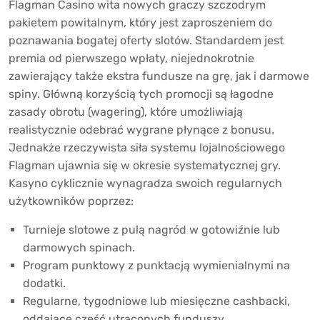
Flagman Casino wita nowych graczy szczodrym
pakietem powitalnym, który jest zaproszeniem do
poznawania bogatej oferty slotów. Standardem jest
premia od pierwszego wpłaty, niejednokrotnie
zawierający także ekstra fundusze na grę, jak i darmowe
spiny. Główną korzyścią tych promocji są łagodne
zasady obrotu (wagering), które umożliwiają
realistycznie odebrać wygrane płynące z bonusu.
Jednakże rzeczywista siła systemu lojalnościowego
Flagman ujawnia się w okresie systematycznej gry.
Kasyno cyklicznie wynagradza swoich regularnych
użytkowników poprzez:
Turnieje slotowe z pulą nagród w gotowiźnie lub
darmowych spinach.
Program punktowy z punktacją wymienialnymi na
dodatki.
Regularne, tygodniowe lub miesięczne cashbacki,
oddające część utraconych funduszy.