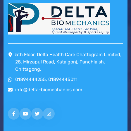
5th Floor, Delta Health Care Chattogram Limited,
28, Mirzapul Road, Katalgonj, Panchlaish,
Chittagong.
01894444255, 01894445011
info@delta-biomechanics.com