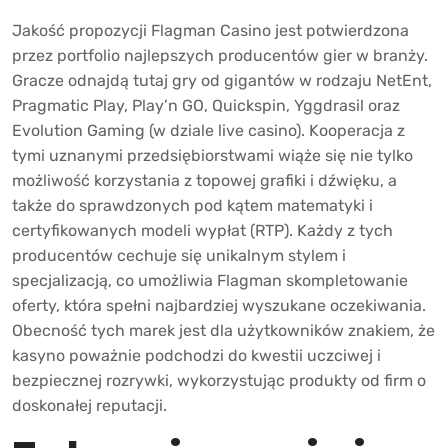
Jakość propozycji Flagman Casino jest potwierdzona
przez portfolio najlepszych producentów gier w branży.
Gracze odnajdą tutaj gry od gigantów w rodzaju NetEnt,
Pragmatic Play, Play’n GO, Quickspin, Yggdrasil oraz
Evolution Gaming (w dziale live casino). Kooperacja z
tymi uznanymi przedsiębiorstwami wiąże się nie tylko
możliwość korzystania z topowej grafiki i dźwięku, a
także do sprawdzonych pod kątem matematyki i
certyfikowanych modeli wypłat (RTP). Każdy z tych
producentów cechuje się unikalnym stylem i
specjalizacją, co umożliwia Flagman skompletowanie
oferty, która spełni najbardziej wyszukane oczekiwania.
Obecność tych marek jest dla użytkowników znakiem, że
kasyno poważnie podchodzi do kwestii uczciwej i
bezpiecznej rozrywki, wykorzystując produkty od firm o
doskonałej reputacji.