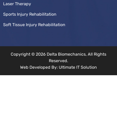
Laser Therapy
Sports Injury Rehabilitation
Soft Tissue Injury Rehabilitation
Copyright © 2026 Delta Biomechanics, All Rights
Reserved.
Web Developed By:
Ultimate IT Solution