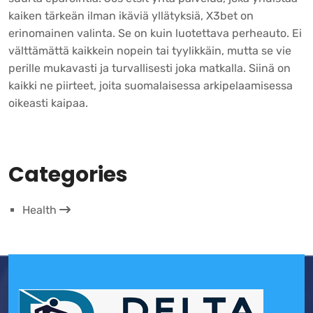
kaiken tärkeän ilman ikäviä yllätyksiä, X3bet on
erinomainen valinta. Se on kuin luotettava perheauto. Ei
välttämättä kaikkein nopein tai tyylikkäin, mutta se vie
perille mukavasti ja turvallisesti joka matkalla. Siinä on
kaikki ne piirteet, joita suomalaisessa arkipelaamisessa
oikeasti kaipaa.
Categories
Health