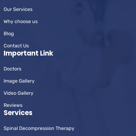
Our Services
Why choose us
Blog
Contact Us
Important Link
Doctors
Image Gallery
Video Gallery
Reviews
Services
Spinal Decompression Therapy