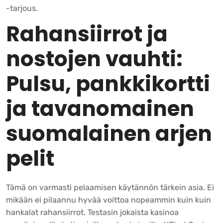
-tarjous.
Rahansiirrot ja
nostojen vauhti:
Pulsu, pankkikortti
ja tavanomainen
suomalainen arjen
pelit
Tämä on varmasti pelaamisen käytännön tärkein asia. Ei
mikään ei pilaannu hyvää voittoa nopeammin kuin kuin
hankalat rahansiirrot. Testasin jokaista kasinoa