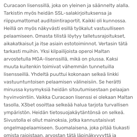
Curacaon lisenssillä, joka on yleinen ja säännelty alalla.
Tarkistin myös heidän SSL-salakirjoituksensa ja
riippumattomat auditointiraportit. Kaikki oli kunnossa.
Heillä on myös näkyvästi esillä työkalut vastuulliseen
pelaamiseen. Omasta tilistä löytyy talletusrajoitukset,
aikakatkaisut ja itse asiain estotoiminnot. Vertasin tätä
tarkasti muihin. Yksi kilpailijoista operoi Maltan
arvostetulla MGA-lisenssillä, mikä on plussa. Kaksi
muuta kuitenkin toimivat vähemmän tunnetuilla
lisensseillä. Yhdeltä puuttui kokonaan selkeä linkki
vastuuntuntoisen pelaamisen välineisiin. Se herätti
minussa kysymyksiä heidän sitoutumisestaan pelaajan
hyvinvointiin. Vaikka Curacaon lisenssi ei olekaan Maltan
tasolla, X3bet osoittaa selkeää halua tarjota turvallisen
ympäristön. Heidän tietosuojakäytäntönsä on selkeä.
Sivustolla ei ollut mainoksia, jotka kannustaisivat
ongelmapelaamiseen. Suomalaisena, joka pitää tiukasti
omista rajoistaan, arvostan tätä läpinäkyvyyttä ja