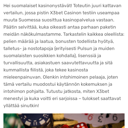
Hei suomalaiset kasinonystävät! Toteutin juuri kattavan
vertailun, jossa pistin X3bet Casinon testiin useampaa
muuta Suomessa suosittua kasinopalvelua vastaan.
Päätin selvittää, kuka oikeasti antaa parhaan paketin
meidän näkökulmastamme. Tarkastelin kaikkea oleellista:
pelien määrää ja laatua, bonusten todellista hyötyä,
talletus- ja nostotapoja (erityisesti Pulsun ja muiden
suomalaisten suosikkien kohdalla), lisenssiä ja
turvallisuutta, asiakastuen saavutettavuutta ja sitä
kummallista fiilistä, joka tekee kasinosta
mieleenpainuvan. Olenkin intohimoinen pelaaja, joten
tämä vertailu muodostui käytännön kokemuksen ja
intohimon pohjalta. Tutustu jatkosta, miten X3bet
menestyi ja kuka voitti eri sarjoissa – tulokset saattavat
yllättää sinutkin!