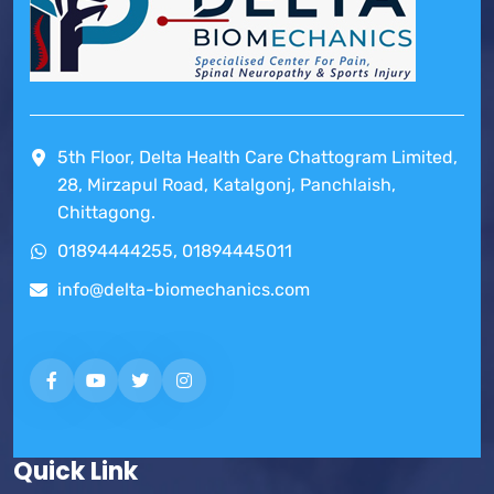
5th Floor, Delta Health Care Chattogram Limited,
28, Mirzapul Road, Katalgonj, Panchlaish,
Chittagong.
01894444255, 01894445011
info@delta-biomechanics.com
Quick Link