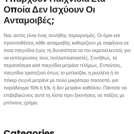
Οποία Δεν Ισχύουν Οι
Ανταμοιβές;
Ναι, αυτός είναι ένας συνήθης περιορισμός. Οι όροι και
προϋποθέσεις κάθε ανταμοιβής καθορίζουν με σαφήνεια σε
ποια παιχνίδια έχεις τη δυνατότητα να την εκμεταλλευτείς για
να εκπληρώσεις τους πολλαπλασιαστές. Συνήθως, τα
περισσότερα slot παιχνίδια μετράνε πλήρως. Εντούτοις,
παιχνίδια τραπεζιού όπως το μπλατζάκ, η ρουλέτα ή το
πόκερ συχνά μετράνε με πολύ μικρότερο ποσοστό, για
παράδειγμα 10% ή 5%, ή δεν μετράνε καθόλου. Πάντοτε να
επιβεβαιώνεις αυτή τη λίστα πριν ξεκινήσεις να παίζεις με
μπόνους χρήμα.
Categories