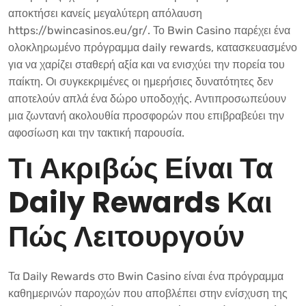
αποκτήσει κανείς μεγαλύτερη απόλαυση
https://bwincasinos.eu/gr/
. Το Bwin Casino παρέχει ένα
ολοκληρωμένο πρόγραμμα daily rewards, κατασκευασμένο
για να χαρίζει σταθερή αξία και να ενισχύει την πορεία του
παίκτη. Οι συγκεκριμένες οι ημερήσιες δυνατότητες δεν
αποτελούν απλά ένα δώρο υποδοχής. Αντιπροσωπεύουν
μια ζωντανή ακολουθία προσφορών που επιβραβεύει την
αφοσίωση και την τακτική παρουσία.
Τι Ακριβώς Είναι Τα
Daily Rewards Και
Πώς Λειτουργούν
Τα Daily Rewards στο Bwin Casino είναι ένα πρόγραμμα
καθημερινών παροχών που αποβλέπει στην ενίσχυση της