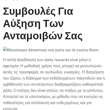
Συμβουλές Για
Αύξηση Των
Ανταμοιβών Σας
Η απλή διεκδίκηση των daily rewards είναι μόνο η
αφετηρία. Η μεθοδική χρήση τους μπορεί να μετουσιώσει
αυτές τις προσφορές σε ουσιώδεις ευκαιρίες. Η διαχείριση
του τζίρου, η διάλεγμα των ενδεδειγμένων παιχνιδιών και η
εμβάθυνση των συντελεστών διαδραματίζουν καθοριστικό
ρόλο. Ο στόχος δεν είναι απλώς να παίξεις με το μπόνους.
Αποτελεί να το υλοποιήσεις με μέθοδο που να ενισχύει τις
πιθανότητες για απόλαυση και ενδεχομένως και για
επιτυχία.