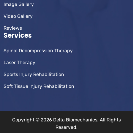
Image Gallery
Video Gallery
Reviews
Services
Spinal Decompression Therapy
Laser Therapy
Sports Injury Rehabilitation
Soft Tissue Injury Rehabilitation
Copyright © 2026 Delta Biomechanics, All Rights
Reserved.