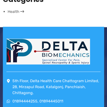
Health
5th Floor, Delta Health Care Chattogram Limited,
28, Mirzapul Road, Katalgonj, Panchlaish,
Chittagong.
01894444255, 01894445011