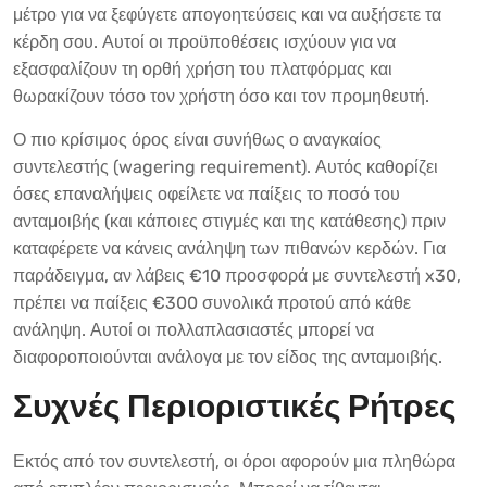
μέτρο για να ξεφύγετε απογοητεύσεις και να αυξήσετε τα
κέρδη σου. Αυτοί οι προϋποθέσεις ισχύουν για να
εξασφαλίζουν τη ορθή χρήση του πλατφόρμας και
θωρακίζουν τόσο τον χρήστη όσο και τον προμηθευτή.
Ο πιο κρίσιμος όρος είναι συνήθως ο αναγκαίος
συντελεστής (wagering requirement). Αυτός καθορίζει
όσες επαναλήψεις οφείλετε να παίξεις το ποσό του
ανταμοιβής (και κάποιες στιγμές και της κατάθεσης) πριν
καταφέρετε να κάνεις ανάληψη των πιθανών κερδών. Για
παράδειγμα, αν λάβεις €10 προσφορά με συντελεστή x30,
πρέπει να παίξεις €300 συνολικά προτού από κάθε
ανάληψη. Αυτοί οι πολλαπλασιαστές μπορεί να
διαφοροποιούνται ανάλογα με τον είδος της ανταμοιβής.
Συχνές Περιοριστικές Ρήτρες
Εκτός από τον συντελεστή, οι όροι αφορούν μια πληθώρα