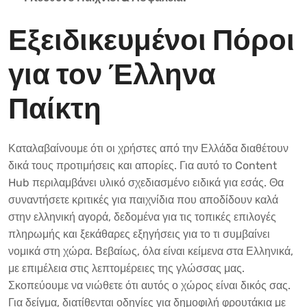
Εξειδικευμένοι Πόροι
για τον Έλληνα
Παίκτη
Καταλαβαίνουμε ότι οι χρήστες από την Ελλάδα διαθέτουν
δικά τους προτιμήσεις και απορίες. Για αυτό το Content
Hub περιλαμβάνει υλικό σχεδιασμένο ειδικά για εσάς. Θα
συναντήσετε κριτικές για παιχνίδια που αποδίδουν καλά
στην ελληνική αγορά, δεδομένα για τις τοπικές επιλογές
πληρωμής και ξεκάθαρες εξηγήσεις για το τι συμβαίνει
νομικά στη χώρα. Βεβαίως, όλα είναι κείμενα στα Ελληνικά,
με επιμέλεια στις λεπτομέρειες της γλώσσας μας.
Σκοπεύουμε να νιώθετε ότι αυτός ο χώρος είναι δικός σας.
Για δείγμα, διατίθενται οδηγίες για δημοφιλή φρουτάκια με