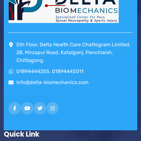
5th Floor, Delta Health Care Chattogram Limited,
28, Mirzapul Road, Katalgonj, Panchlaish,
Chittagong.
01894444255, 01894445011
info@delta-biomechanics.com
Quick Link