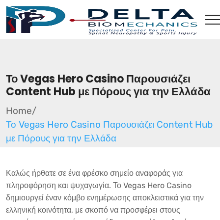
Το Vegas Hero Casino Παρουσιάζει
Content Hub με Πόρους για την Ελλάδα
Home
/
Το Vegas Hero Casino Παρουσιάζει Content Hub
με Πόρους για την Ελλάδα
Καλώς ήρθατε σε ένα φρέσκο σημείο αναφοράς για
πληροφόρηση και ψυχαγωγία. Το Vegas Hero Casino
δημιουργεί έναν κόμβο ενημέρωσης αποκλειστικά για την
ελληνική κοινότητα, με σκοπό να προσφέρει στους