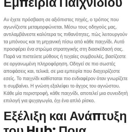
Εμπειρία Παιχνιδιού
Αν έχετε πρόσβαση σε αξιόπιστες πηγές, ο τρόπος που
αγωνίζεστε μεταμορφώνεται. Μέσω τους οδηγούς μας,
αντιλαμβάνεστε καλύτερα τις πιθανότητες, πώς λειτουργούν
τα μπόνους και τη μηχανική πίσω από κάθε παιχνίδι. Αυτό
προσφέρει ένα στρώμα στρατηγικής στη διασκέδασή σας.
Παρά να πιστεύετε μύθους ή τυχαίες συμβουλές, βασίζεστε
σε οργανωμένη πληροφόρηση. Οδηγεί σε πιο σωστές
αποφάσεις και, τελικά, σε μια εμπειρία που διαχειρίζεστε
εσείς. Το παιχνίδι καθίσταται πιο ενδιαφέρον όταν γνωρίζετε
τι συμβαίνει. Η γνώση εξαλείφει το άγχος του αγνώστου.
Κάθε μία περιστροφή, κάθε παιχνίδι, αποτελεί μια συνειδητή
επιλογή για ψυχαγωγία, όχι ένα απλό ρίσκο.
Εξέλιξη και Ανάπτυξη
του Hub: Ποια