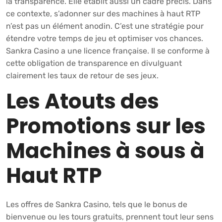
la transparence. Elle établit aussi un cadre précis. Dans
ce contexte, s’adonner sur des machines à haut RTP
n’est pas un élément anodin. C’est une stratégie pour
étendre votre temps de jeu et optimiser vos chances.
Sankra Casino a une licence française. Il se conforme à
cette obligation de transparence en divulguant
clairement les taux de retour de ses jeux.
Les Atouts des
Promotions sur les
Machines à sous à
Haut RTP
Les offres de Sankra Casino, tels que le bonus de
bienvenue ou les tours gratuits, prennent tout leur sens