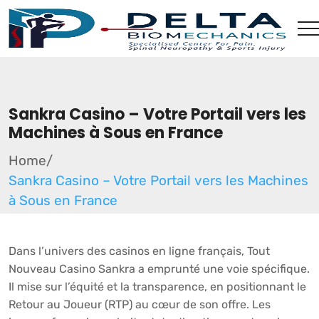
Sankra Casino – Votre Portail vers les
Machines à Sous en France
Home
/
Sankra Casino – Votre Portail vers les Machines
à Sous en France
Dans l’univers des casinos en ligne français,
Tout
Nouveau Casino Sankra
a emprunté une voie spécifique.
Il mise sur l’équité et la transparence, en positionnant le
Retour au Joueur (RTP) au cœur de son offre. Les