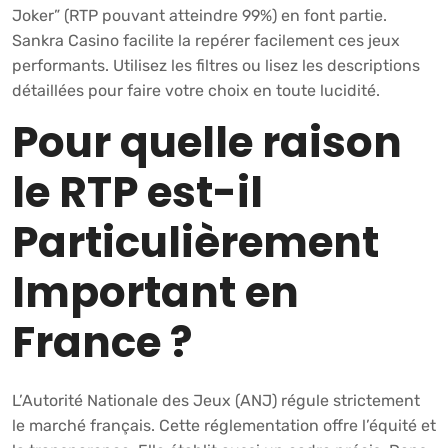
Joker” (RTP pouvant atteindre 99%) en font partie.
Sankra Casino facilite la repérer facilement ces jeux
performants. Utilisez les filtres ou lisez les descriptions
détaillées pour faire votre choix en toute lucidité.
Pour quelle raison
le RTP est-il
Particulièrement
Important en
France ?
L’Autorité Nationale des Jeux (ANJ) régule strictement
le marché français. Cette réglementation offre l’équité et