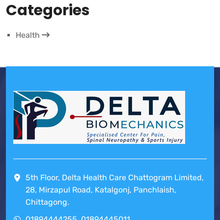
Categories
Health
5th Floor, Delta Health Care Chattogram Limited,
28, Mirzapul Road, Katalgonj, Panchlaish,
Chittagong.
01894444255, 01894445011