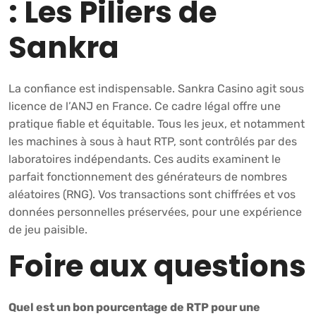
: Les Piliers de
Sankra
La confiance est indispensable. Sankra Casino agit sous
licence de l’ANJ en France. Ce cadre légal offre une
pratique fiable et équitable. Tous les jeux, et notamment
les machines à sous à haut RTP, sont contrôlés par des
laboratoires indépendants. Ces audits examinent le
parfait fonctionnement des générateurs de nombres
aléatoires (RNG). Vos transactions sont chiffrées et vos
données personnelles préservées, pour une expérience
de jeu paisible.
Foire aux questions
Quel est un bon pourcentage de RTP pour une