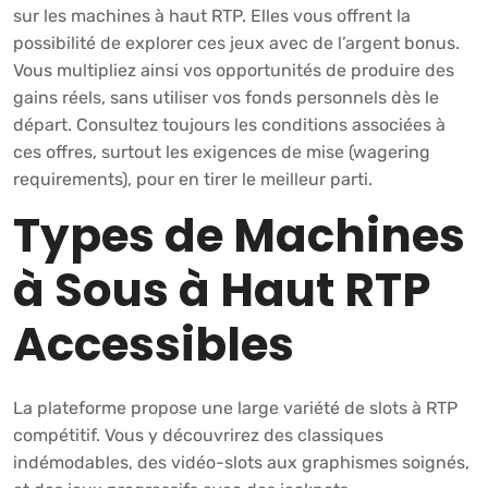
sur les machines à haut RTP. Elles vous offrent la
possibilité de explorer ces jeux avec de l’argent bonus.
Vous multipliez ainsi vos opportunités de produire des
gains réels, sans utiliser vos fonds personnels dès le
départ. Consultez toujours les conditions associées à
ces offres, surtout les exigences de mise (wagering
requirements), pour en tirer le meilleur parti.
Types de Machines
à Sous à Haut RTP
Accessibles
La plateforme propose une large variété de slots à RTP
compétitif. Vous y découvrirez des classiques
indémodables, des vidéo-slots aux graphismes soignés,