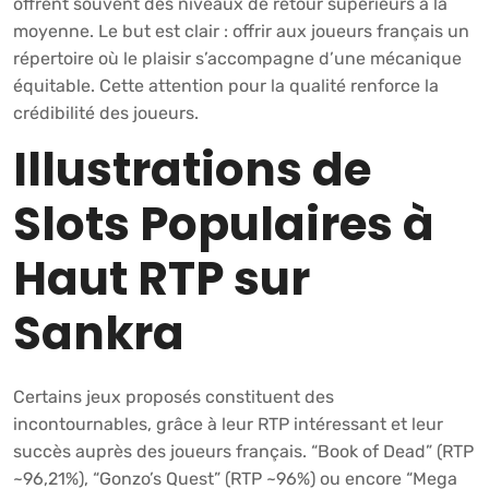
offrent souvent des niveaux de retour supérieurs à la
moyenne. Le but est clair : offrir aux joueurs français un
répertoire où le plaisir s’accompagne d’une mécanique
équitable. Cette attention pour la qualité renforce la
crédibilité des joueurs.
Illustrations de
Slots Populaires à
Haut RTP sur
Sankra
Certains jeux proposés constituent des
incontournables, grâce à leur RTP intéressant et leur
succès auprès des joueurs français. “Book of Dead” (RTP
~96,21%), “Gonzo’s Quest” (RTP ~96%) ou encore “Mega