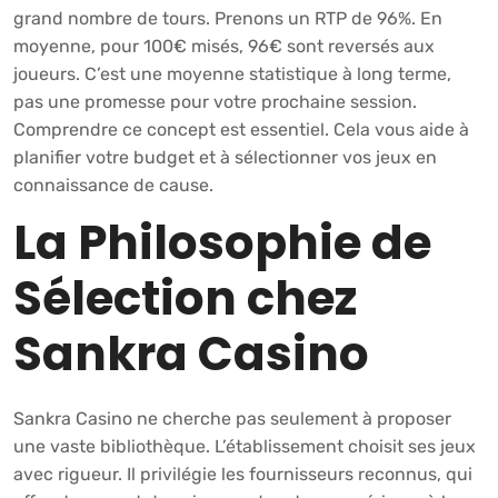
grand nombre de tours. Prenons un RTP de 96%. En
moyenne, pour 100€ misés, 96€ sont reversés aux
joueurs. C’est une moyenne statistique à long terme,
pas une promesse pour votre prochaine session.
Comprendre ce concept est essentiel. Cela vous aide à
planifier votre budget et à sélectionner vos jeux en
connaissance de cause.
La Philosophie de
Sélection chez
Sankra Casino
Sankra Casino ne cherche pas seulement à proposer
une vaste bibliothèque. L’établissement choisit ses jeux
avec rigueur. Il privilégie les fournisseurs reconnus, qui