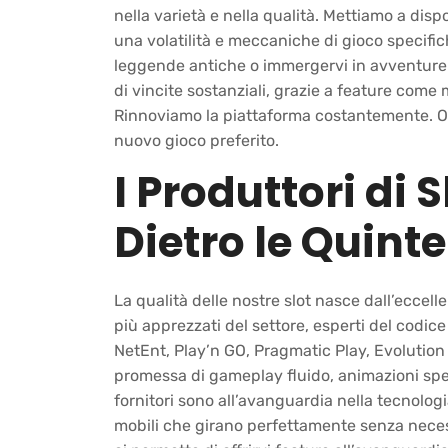
nella varietà e nella qualità. Mettiamo a disp
una volatilità e meccaniche di gioco specific
leggende antiche o immergervi in avventure 
di vincite sostanziali, grazie a feature come mo
Rinnoviamo la piattaforma costantemente. Ogn
nuovo gioco preferito.
I Produttori di Sl
Dietro le Quinte
La qualità delle nostre slot nasce dall’eccell
più apprezzati del settore, esperti del codic
NetEnt, Play’n GO, Pragmatic Play, Evolutio
promessa di gameplay fluido, animazioni spet
fornitori sono all’avanguardia nella tecnologi
mobili che girano perfettamente senza necess