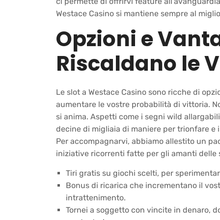
ci permette di offrirvi feature all’avanguardi
Westace Casino si mantiene sempre al miglior
Opzioni e Vant
Riscaldano le V
Le slot a Westace Casino sono ricche di opz
aumentare le vostre probabilità di vittoria. No
si anima. Aspetti come i segni wild allargabi
decine di migliaia di maniere per trionfare e
Per accompagnarvi, abbiamo allestito un pac
iniziative ricorrenti fatte per gli amanti del
Tiri gratis su giochi scelti, per speriment
Bonus di ricarica che incrementano il vost
intrattenimento.
Tornei a soggetto con vincite in denaro, do