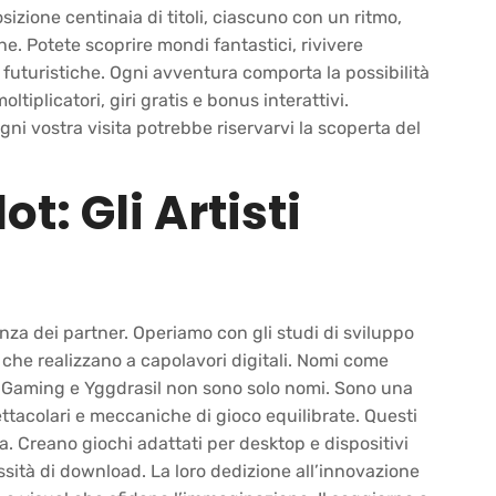
osizione centinaia di titoli, ciascuno con un ritmo,
he. Potete scoprire mondi fantastici, rivivere
futuristiche. Ogni avventura comporta la possibilità
ltiplicatori, giri gratis e bonus interattivi.
i vostra visita potrebbe riservarvi la scoperta del
ot: Gli Artisti
enza dei partner. Operiamo con gli studi di sviluppo
e che realizzano a capolavori digitali. Nomi come
n Gaming e Yggdrasil non sono solo nomi. Sono una
tacolari e meccaniche di gioco equilibrate. Questi
a. Creano giochi adattati per desktop e dispositivi
ità di download. La loro dedizione all’innovazione