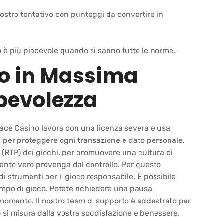
ostro tentativo con punteggi da convertire in
co è più piacevole quando si sanno tutte le norme.
o in Massima
pevolezza
stace Casino lavora con una licenza severa e usa
ia per proteggere ogni transazione e dato personale.
o (RTP) dei giochi, per promuovere una cultura di
ento vero provenga dal controllo. Per questo
 strumenti per il gioco responsabile. È possibile
 tempo di gioco. Potete richiedere una pausa
momento. Il nostro team di supporto è addestrato per
so si misura dalla vostra soddisfazione e benessere.