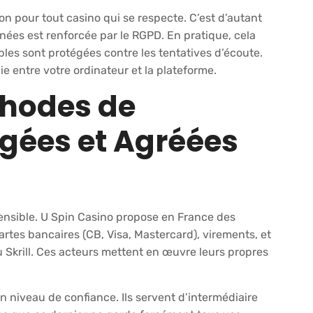
ion pour tout casino qui se respecte. C’est d’autant
nnées est renforcée par le RGPD. En pratique, cela
bles sont protégées contre les tentatives d’écoute.
e entre votre ordinateur et la plateforme.
thodes de
gées et Agréées
ensible. U Spin Casino propose en France des
rtes bancaires (CB, Visa, Mastercard), virements, et
 Skrill. Ces acteurs mettent en œuvre leurs propres
n niveau de confiance. Ils servent d’intermédiaire