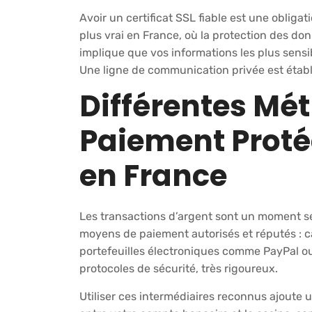
Avoir un certificat SSL fiable est une obligat
plus vrai en France, où la protection des do
implique que vos informations les plus sensi
Une ligne de communication privée est établi
Différentes Mé
Paiement Proté
en France
Les transactions d’argent sont un moment s
moyens de paiement autorisés et réputés : ca
portefeuilles électroniques comme PayPal ou
protocoles de sécurité, très rigoureux.
Utiliser ces intermédiaires reconnus ajoute u