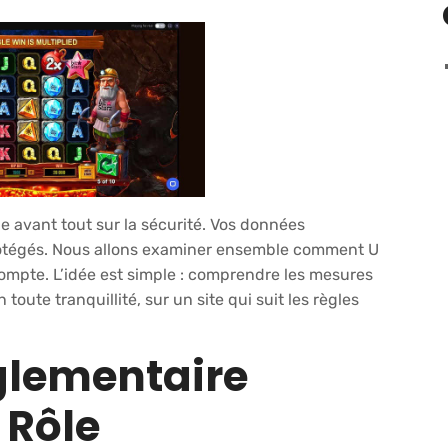
de avant tout sur la sécurité. Vos données
protégés. Nous allons examiner ensemble comment U
compte. L’idée est simple : comprendre les mesures
toute tranquillité, sur un site qui suit les règles
glementaire
 Rôle