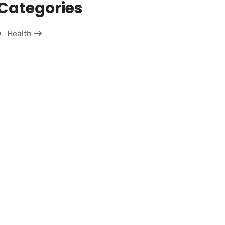
Categories
Health