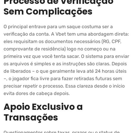
Processo de Verificação
Sem Complicações
O principal entrave para um saque costuma ser a
verificação da conta. A Vbet tem uma abordagem direta:
eles requisitam os documentos necessários (RG, CPF,
comprovante de residência) logo no começo ou na
primeira vez que você tenta sacar. O sistema para enviar
os arquivos é simples e as instruções são claras. Depois
de liberados – o que geralmente leva até 24 horas úteis
–, o jogador fica livre para fazer retiradas futuras sem
precisar repetir o processo. Essa clareza desde o início
evita dores de cabeça depois.
Apoio Exclusivo a
Transações
Questionamentos sobre taxas, prazos ou o status de