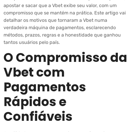
apostar e sacar que a Vbet exibe seu valor, com um
compromisso que se mantém na prática. Este artigo vai
detalhar os motivos que tornaram a Vbet numa
verdadeira máquina de pagamentos, esclarecendo
métodos, prazos, regras e a honestidade que ganhou
tantos usuários pelo país.
O Compromisso da
Vbet com
Pagamentos
Rápidos e
Confiáveis