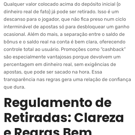
Qualquer valor colocado acima do depósito inicial (o
dinheiro real de fato) já pode ser retirado. Isso é um
descanso para o jogador, que não fica preso num ciclo
interminável de apostas só para desbloquear um ganho
ocasional. Além do mais, a separação entre o saldo de
bônus e o saldo real na conta é bem clara, oferecendo
controle total ao usuário. Promoções como “cashback”
são especialmente vantajosas porque devolvem um
percentagem em dinheiro real, sem exigências de
apostas, que pode ser sacado na hora. Essa
transparência nas regras gera uma relação de confiança
que dura.
Regulamento de
Retiradas: Clareza
e Regras Bem