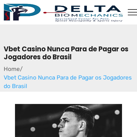
Vbet Casino Nunca Para de Pagar os
Jogadores do Brasil
Home
/
Vbet Casino Nunca Para de Pagar os Jogadores
do Brasil