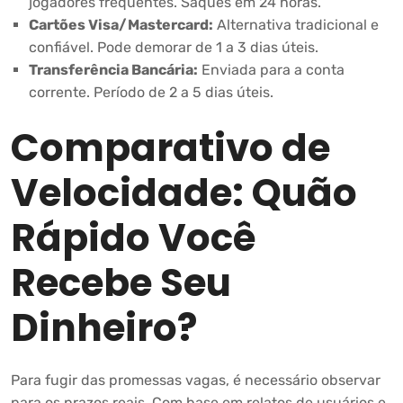
jogadores frequentes. Saques em 24 horas.
Cartões Visa/Mastercard:
Alternativa tradicional e
confiável. Pode demorar de 1 a 3 dias úteis.
Transferência Bancária:
Enviada para a conta
corrente. Período de 2 a 5 dias úteis.
Comparativo de
Velocidade: Quão
Rápido Você
Recebe Seu
Dinheiro?
Para fugir das promessas vagas, é necessário observar
para os prazos reais. Com base em relatos de usuários e