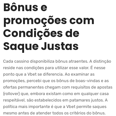
Bônus e
promoções com
Condições de
Saque Justas
Cada cassino disponibiliza bônus atraentes. A distinção
reside nas condições para utilizar esse valor. É nesse
ponto que a Vbet se diferencia. Ao examinar as
promoções, percebi que os bônus de boas-vindas e as
ofertas permanentes chegam com requisitos de apostas
(rollover) que, embora existam como em qualquer casa
respeitável, são estabelecidos em patamares justos. A
política mais importante é que a Vbet permite saques
mesmo antes de atender todos os critérios do bônus.