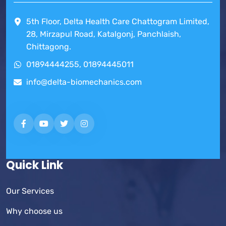
5th Floor, Delta Health Care Chattogram Limited,
28, Mirzapul Road, Katalgonj, Panchlaish,
Chittagong.
01894444255, 01894445011
info@delta-biomechanics.com
Quick Link
Our Services
Why choose us